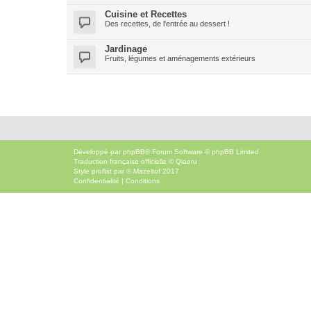
Cuisine et Recettes
Des recettes, de l'entrée au dessert !
Jardinage
Fruits, légumes et aménagements extérieurs
Développé par
phpBB
® Forum Software © phpBB Limited
Traduction française officielle
©
Qiaeru
Style
proflat
par ©
Mazeltof
2017
Confidentialité
|
Conditions