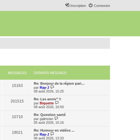
Inscription
Connexion
MESSAGES
DERNIER MESSAGE
Re: Bonjour de la région pari…
15163
C
par
Ray-J
o
08 août 2026, 15:25
n
s
Re: Les anniv" !!
201515
u
C
par
Biquette
l
o
08 août 2026, 16:50
t
n
e
s
Re: Question santé
10710
r
u
C
par
galinstan
l
l
o
05 août 2026, 15:16
e
t
n
d
e
s
Re: Humour en vidéos ...
e
19021
r
u
C
par
Ray-J
r
l
l
o
06 août 2026, 13:20
n