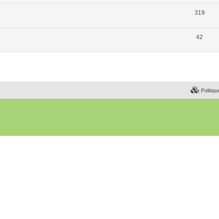
319
42
Politiqu