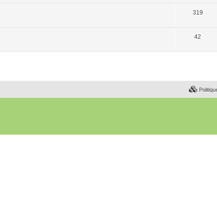
319
42
Politiqu