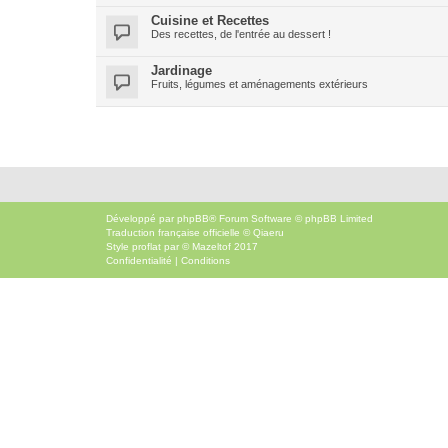
Cuisine et Recettes
Des recettes, de l'entrée au dessert !
Jardinage
Fruits, légumes et aménagements extérieurs
Développé par
phpBB
® Forum Software © phpBB Limited
Traduction française officielle
©
Qiaeru
Style
proflat
par ©
Mazeltof
2017
Confidentialité
|
Conditions