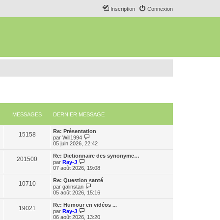
Inscription
Connexion
MESSAGES
DERNIER MESSAGE
Re: Présentation
15158
C
par
Will1994
o
05 juin 2026, 22:42
n
s
Re: Dictionnaire des synonyme…
201500
u
C
par
Ray-J
l
o
07 août 2026, 19:08
t
n
e
s
Re: Question santé
10710
r
u
C
par
galinstan
l
l
o
05 août 2026, 15:16
e
t
n
d
e
s
Re: Humour en vidéos ...
e
19021
r
u
C
par
Ray-J
r
l
l
o
06 août 2026, 13:20
n