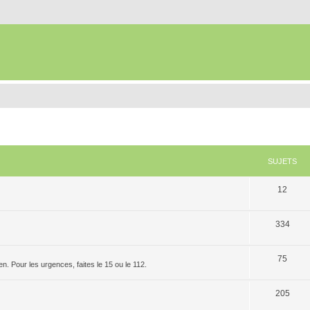
SUJETS
12
334
75
. Pour les urgences, faites le 15 ou le 112.
205