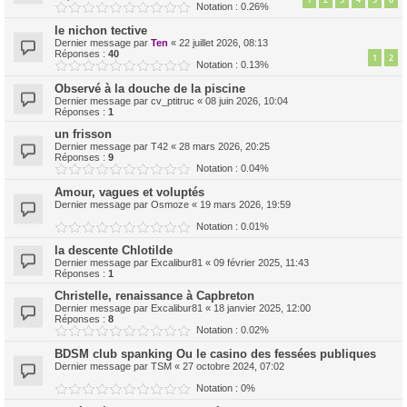
Notation : 0.26%
le nichon tective
Dernier message par
Ten
«
22 juillet 2026, 08:13
Réponses :
40
1
2
Notation : 0.13%
Observé à la douche de la piscine
Dernier message par
cv_ptitruc
«
08 juin 2026, 10:04
Réponses :
1
un frisson
Dernier message par
T42
«
28 mars 2026, 20:25
Réponses :
9
Notation : 0.04%
Amour, vagues et voluptés
Dernier message par
Osmoze
«
19 mars 2026, 19:59
Notation : 0.01%
la descente Chlotilde
Dernier message par
Excalibur81
«
09 février 2025, 11:43
Réponses :
1
Christelle, renaissance à Capbreton
Dernier message par
Excalibur81
«
18 janvier 2025, 12:00
Réponses :
8
Notation : 0.02%
BDSM club spanking Ou le casino des fessées publiques
Dernier message par
TSM
«
27 octobre 2024, 07:02
Notation : 0%