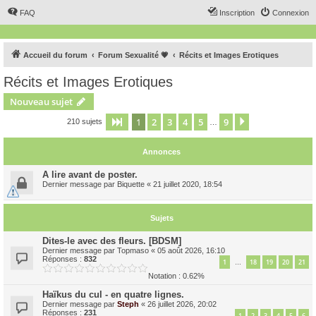
FAQ
Inscription
Connexion
Accueil du forum
Forum Sexualité 💗
Récits et Images Erotiques
Récits et Images Erotiques
Nouveau sujet
1
2
3
4
5
9
Page
1
sur
9
Suivant
210 sujets
…
Annonces
A lire avant de poster.
Dernier message par
Biquette
«
21 juillet 2020, 18:54
Sujets
Dites-le avec des fleurs. [BDSM]
Dernier message par
Topmaso
«
05 août 2026, 16:10
Réponses :
832
1
18
19
20
21
…
Notation : 0.62%
Haïkus du cul - en quatre lignes.
Dernier message par
Steph
«
26 juillet 2026, 20:02
Réponses :
231
1
2
3
4
5
6