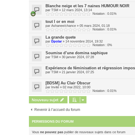
Blanche neige et les 7 naines HUMOUR NOIR
par
TSM
»
12 mars 2024, 13:14
Notation : 0.01%
tout l or en moi
par
Ashanee/chance
»
05 mars 2024, 01:18
Notation : 0.01%
La grande quete
par
Dpolar
»
14 novembre 2014, 19:32
Notation : 0%
Soumise d’une domina saphique
par
TSM
»
30 janvier 2024, 07:28
Expérience de féminisation et régression imposé
par
TSM
»
21 janvier 2024, 07:25
[BDSM] Au Clair Obscur
par
Invité
»
02 mai 2022, 10:00
Notation : 0.01%
Nouveau sujet
Revenir à l’accueil du forum
PERMISSIONS DU FORUM
Vous
ne pouvez pas
publier de nouveaux sujets dans ce forum