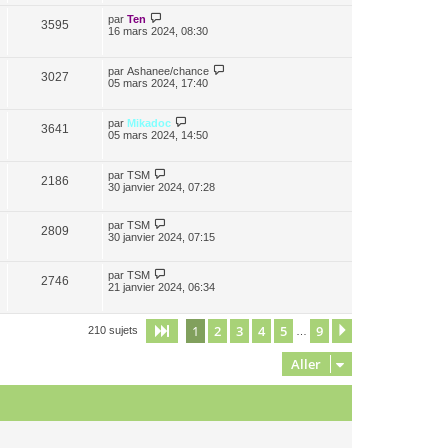
par
Ten
3595
16 mars 2024, 08:30
par
Ashanee/chance
3027
05 mars 2024, 17:40
par
Mikadoc
3641
05 mars 2024, 14:50
par
TSM
2186
30 janvier 2024, 07:28
par
TSM
2809
30 janvier 2024, 07:15
par
TSM
2746
21 janvier 2024, 06:34
1
2
3
4
5
9
Page
1
sur
9
Suivant
210 sujets
…
Aller