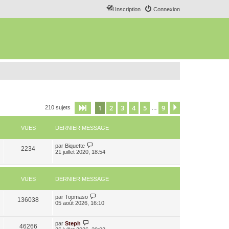
Inscription
Connexion
1
2
3
4
5
9
Page
1
sur
9
Suivant
210 sujets
…
VUES
DERNIER MESSAGE
par
Biquette
2234
21 juillet 2020, 18:54
VUES
DERNIER MESSAGE
par
Topmaso
136038
05 août 2026, 16:10
par
Steph
46266