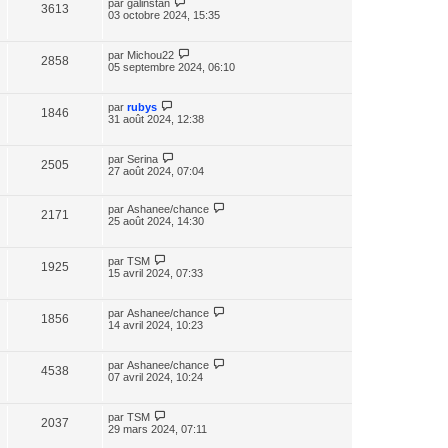
par
galinstan
3613
03 octobre 2024, 15:35
par
Michou22
2858
05 septembre 2024, 06:10
par
rubys
1846
31 août 2024, 12:38
par
Serina
2505
27 août 2024, 07:04
par
Ashanee/chance
2171
25 août 2024, 14:30
par
TSM
1925
15 avril 2024, 07:33
par
Ashanee/chance
1856
14 avril 2024, 10:23
par
Ashanee/chance
4538
07 avril 2024, 10:24
par
TSM
2037
29 mars 2024, 07:11