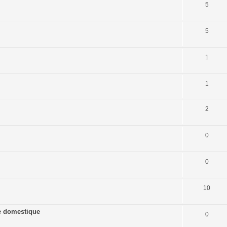
5
5
1
1
2
0
0
10
ine domestique
0