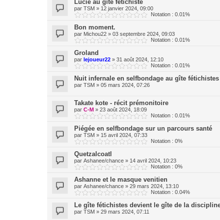
Lucie au gîte fétichiste
par
TSM
»
12 janvier 2024, 09:00
Notation : 0.01%
Bon moment.
par
Michou22
»
03 septembre 2024, 09:03
Notation : 0.01%
Groland
par
lejoueur22
»
31 août 2024, 12:10
Notation : 0.01%
Nuit infernale en selfbondage au gîte fétichistes
par
TSM
»
05 mars 2024, 07:26
Takate kote - récit prémonitoire
par
C-M
»
23 août 2024, 18:09
Notation : 0.01%
Piégée en selfbondage sur un parcours santé
par
TSM
»
15 avril 2024, 07:33
Notation : 0%
Quetzalcoatl
par
Ashanee/chance
»
14 avril 2024, 10:23
Notation : 0%
Ashanne et le masque venitien
par
Ashanee/chance
»
29 mars 2024, 13:10
Notation : 0.04%
Le gîte fétichistes devient le gîte de la discipl
par
TSM
»
29 mars 2024, 07:11