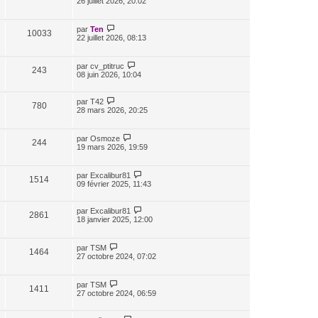
26 juillet 2026, 20:02
par
Ten
10033
22 juillet 2026, 08:13
par
cv_ptitruc
243
08 juin 2026, 10:04
par
T42
780
28 mars 2026, 20:25
par
Osmoze
244
19 mars 2026, 19:59
par
Excalibur81
1514
09 février 2025, 11:43
par
Excalibur81
2861
18 janvier 2025, 12:00
par
TSM
1464
27 octobre 2024, 07:02
par
TSM
1411
27 octobre 2024, 06:59