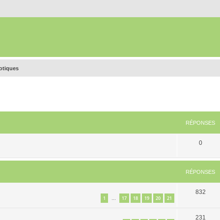
rotiques
RÉPONSES
0
RÉPONSES
832
1
17
18
19
20
21
…
231