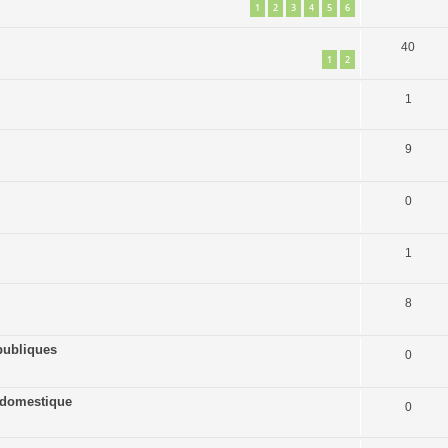
1
2
3
4
5
6
40
1
2
1
9
0
1
8
publiques
0
ne domestique
0