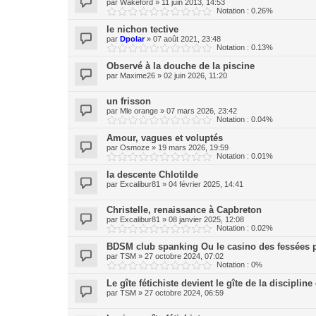
par
Wakeford
»
11 juin 2013, 14:53
Notation : 0.26%
le nichon tective
par
Dpolar
»
07 août 2021, 23:48
Notation : 0.13%
Observé à la douche de la piscine
par
Maxime26
»
02 juin 2026, 11:20
un frisson
par
Mle orange
»
07 mars 2026, 23:42
Notation : 0.04%
Amour, vagues et voluptés
par
Osmoze
»
19 mars 2026, 19:59
Notation : 0.01%
la descente Chlotilde
par
Excalibur81
»
04 février 2025, 14:41
Christelle, renaissance à Capbreton
par
Excalibur81
»
08 janvier 2025, 12:08
Notation : 0.02%
BDSM club spanking Ou le casino des fessées 
par
TSM
»
27 octobre 2024, 07:02
Notation : 0%
Le gîte fétichiste devient le gîte de la discipli
par
TSM
»
27 octobre 2024, 06:59