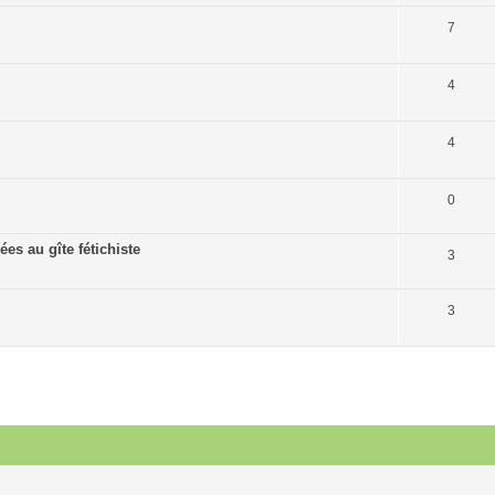
7
4
4
0
es au gîte fétichiste
3
3