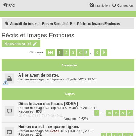
FAQ
Inscription
Connexion
Accueil du forum
Forum Sexualité 💗
Récits et Images Erotiques
Récits et Images Erotiques
Nouveau sujet
1
2
3
4
5
9
Page
1
sur
9
Suivant
210 sujets
…
Annonces
A lire avant de poster.
Dernier message par
Biquette
«
21 juillet 2020, 18:54
Sujets
Dites-le avec des fleurs. [BDSM]
Dernier message par
Topmaso
«
07 août 2026, 22:47
Réponses :
833
1
18
19
20
21
…
Notation : 0.62%
Haïkus du cul - en quatre lignes.
Dernier message par
Steph
«
26 juillet 2026, 20:02
Réponses :
231
1
2
3
4
5
6