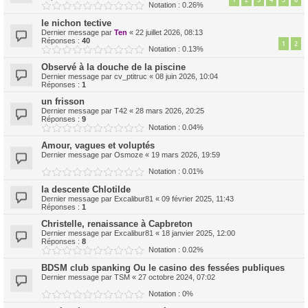
Notation : 0.26%
le nichon tective
Dernier message par
Ten
«
22 juillet 2026, 08:13
Réponses :
40
1
2
Notation : 0.13%
Observé à la douche de la piscine
Dernier message par
cv_ptitruc
«
08 juin 2026, 10:04
Réponses :
1
un frisson
Dernier message par
T42
«
28 mars 2026, 20:25
Réponses :
9
Notation : 0.04%
Amour, vagues et voluptés
Dernier message par
Osmoze
«
19 mars 2026, 19:59
Notation : 0.01%
la descente Chlotilde
Dernier message par
Excalibur81
«
09 février 2025, 11:43
Réponses :
1
Christelle, renaissance à Capbreton
Dernier message par
Excalibur81
«
18 janvier 2025, 12:00
Réponses :
8
Notation : 0.02%
BDSM club spanking Ou le casino des fessées publiques
Dernier message par
TSM
«
27 octobre 2024, 07:02
Notation : 0%