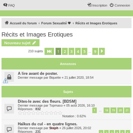
FAQ
Inscription
Connexion
Accueil du forum
Forum Sexualité 💗
Récits et Images Erotiques
Récits et Images Erotiques
Nouveau sujet
1
2
3
4
5
9
Page
1
sur
9
Suivant
210 sujets
…
Annonces
A lire avant de poster.
Dernier message par
Biquette
«
21 juillet 2020, 18:54
Sujets
Dites-le avec des fleurs. [BDSM]
Dernier message par
Topmaso
«
05 août 2026, 16:10
Réponses :
832
1
18
19
20
21
…
Notation : 0.62%
Haïkus du cul - en quatre lignes.
Dernier message par
Steph
«
26 juillet 2026, 20:02
Réponses :
231
1
2
3
4
5
6