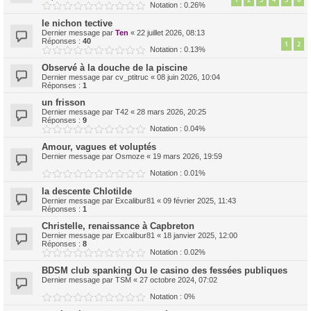
Notation : 0.26%
le nichon tective
Dernier message par
Ten
«
22 juillet 2026, 08:13
Réponses :
40
1
2
Notation : 0.13%
Observé à la douche de la piscine
Dernier message par
cv_ptitruc
«
08 juin 2026, 10:04
Réponses :
1
un frisson
Dernier message par
T42
«
28 mars 2026, 20:25
Réponses :
9
Notation : 0.04%
Amour, vagues et voluptés
Dernier message par
Osmoze
«
19 mars 2026, 19:59
Notation : 0.01%
la descente Chlotilde
Dernier message par
Excalibur81
«
09 février 2025, 11:43
Réponses :
1
Christelle, renaissance à Capbreton
Dernier message par
Excalibur81
«
18 janvier 2025, 12:00
Réponses :
8
Notation : 0.02%
BDSM club spanking Ou le casino des fessées publiques
Dernier message par
TSM
«
27 octobre 2024, 07:02
Notation : 0%