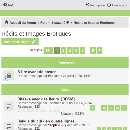
FAQ
Inscription
Connexion
Accueil du forum
Forum Sexualité 💗
Récits et Images Erotiques
Récits et Images Erotiques
Nouveau sujet
1
2
3
4
5
9
Page
1
sur
9
Suivant
210 sujets
…
Annonces
A lire avant de poster.
Dernier message par
Biquette
«
21 juillet 2020, 18:54
Sujets
Dites-le avec des fleurs. [BDSM]
Dernier message par
Topmaso
«
07 août 2026, 22:47
Réponses :
833
1
18
19
20
21
…
Notation : 0.62%
Haïkus du cul - en quatre lignes.
Dernier message par
Steph
«
26 juillet 2026, 20:02
Réponses :
231
1
2
3
4
5
6