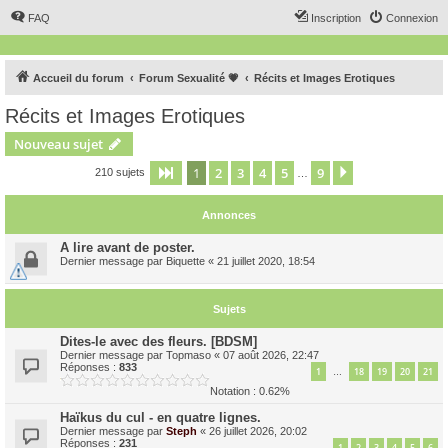
FAQ
Inscription
Connexion
Accueil du forum
Forum Sexualité 💗
Récits et Images Erotiques
Récits et Images Erotiques
Nouveau sujet
1
2
3
4
5
9
Page
1
sur
9
Suivant
210 sujets
…
Annonces
A lire avant de poster.
Dernier message par
Biquette
«
21 juillet 2020, 18:54
Sujets
Dites-le avec des fleurs. [BDSM]
Dernier message par
Topmaso
«
07 août 2026, 22:47
Réponses :
833
1
18
19
20
21
…
Notation : 0.62%
Haïkus du cul - en quatre lignes.
Dernier message par
Steph
«
26 juillet 2026, 20:02
Réponses :
231
1
2
3
4
5
6