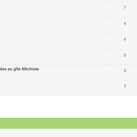
7
4
4
0
es au gîte fétichiste
3
3