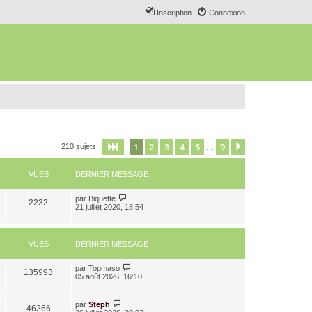
Inscription
Connexion
1
2
3
4
5
9
Page
1
sur
9
Suivant
210 sujets
…
VUES
DERNIER MESSAGE
par
Biquette
2232
21 juillet 2020, 18:54
VUES
DERNIER MESSAGE
par
Topmaso
135993
05 août 2026, 16:10
par
Steph
46266