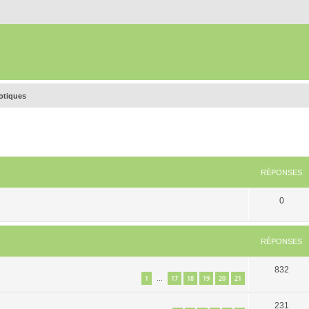
rotiques
RÉPONSES
0
RÉPONSES
832
1
17
18
19
20
21
…
231