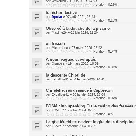
par
Wakeford
»
11 juin 2013, 14:53
Notation : 0.26%
le nichon tective
par
Dpolar
»
07 août 2021, 23:48
Notation : 0.13%
Observé à la douche de la piscine
par
Maxime26
»
02 juin 2026, 11:20
un frisson
par
Mle orange
»
07 mars 2026, 23:42
Notation : 0.04%
Amour, vagues et voluptés
par
Osmoze
»
19 mars 2026, 19:59
Notation : 0.01%
la descente Chlotilde
par
Excalibur81
»
04 février 2025, 14:41
Christelle, renaissance à Capbreton
par
Excalibur81
»
08 janvier 2025, 12:08
Notation : 0.02%
BDSM club spanking Ou le casino des fessées 
par
TSM
»
27 octobre 2024, 07:02
Notation : 0%
Le gîte fétichiste devient le gîte de la discipli
par
TSM
»
27 octobre 2024, 06:59