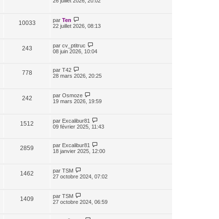
26 juillet 2026, 20:02
par
Ten
10033
22 juillet 2026, 08:13
par
cv_ptitruc
243
08 juin 2026, 10:04
par
T42
778
28 mars 2026, 20:25
par
Osmoze
242
19 mars 2026, 19:59
par
Excalibur81
1512
09 février 2025, 11:43
par
Excalibur81
2859
18 janvier 2025, 12:00
par
TSM
1462
27 octobre 2024, 07:02
par
TSM
1409
27 octobre 2024, 06:59