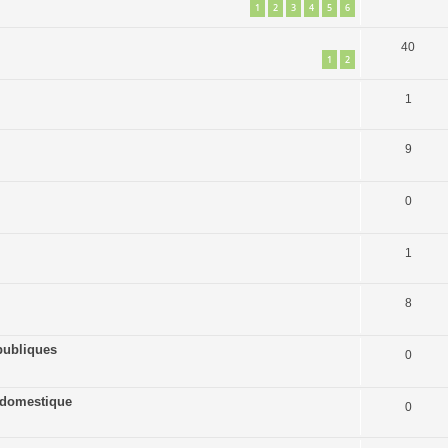
1
2
3
4
5
6
40
1
2
1
9
0
1
8
publiques
0
ne domestique
0