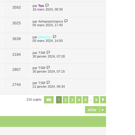
par
Ten
3593
16 mars 2024, 08:30
par
Ashanee/chance
3025
05 mars 2024, 17:40
par
Mikadoc
3639
05 mars 2024, 14:50
par
TSM
2184
30 janvier 2024, 07:28
par
TSM
2807
30 janvier 2024, 07:15
par
TSM
2744
21 janvier 2024, 06:34
1
2
3
4
5
9
Page
1
sur
9
Suivant
210 sujets
…
Aller