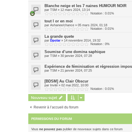
Blanche neige et les 7 naines HUMOUR NOIR
par
TSM
»
12 mars 2024, 13:14
Notation : 0.01%
tout l or en moi
par
Ashanee/chance
»
05 mars 2024, 01:18
Notation : 0.01%
La grande quete
par
Dpolar
»
14 novembre 2014, 19:32
Notation : 0%
Soumise d’une domina saphique
par
TSM
»
30 janvier 2024, 07:28
Expérience de féminisation et régression imposé
par
TSM
»
21 janvier 2024, 07:25
[BDSM] Au Clair Obscur
par
Invité
»
02 mai 2022, 10:00
Notation : 0.01%
Nouveau sujet
Revenir à l’accueil du forum
PERMISSIONS DU FORUM
Vous
ne pouvez pas
publier de nouveaux sujets dans ce forum