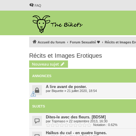
FAQ
Accueil du forum
Forum Sexualité 💗
Récits et Images E
Récits et Images Erotiques
Nouveau sujet
ANNONCES
A lire avant de poster.
par
Biquette
»
21 juillet 2020, 18:54
SUJETS
Dites-le avec des fleurs. [BDSM]
par
Topmaso
»
22 septembre 2013, 16:30
Notation : 0.62%
Haïkus du cul - en quatre lignes.