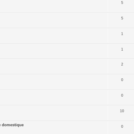
5
5
1
1
2
0
0
10
ine domestique
0