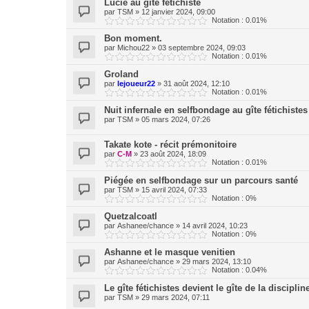
Lucie au gîte fétichiste
par
TSM
»
12 janvier 2024, 09:00
Notation : 0.01%
Bon moment.
par
Michou22
»
03 septembre 2024, 09:03
Notation : 0.01%
Groland
par
lejoueur22
»
31 août 2024, 12:10
Notation : 0.01%
Nuit infernale en selfbondage au gîte fétichistes
par
TSM
»
05 mars 2024, 07:26
Takate kote - récit prémonitoire
par
C-M
»
23 août 2024, 18:09
Notation : 0.01%
Piégée en selfbondage sur un parcours santé
par
TSM
»
15 avril 2024, 07:33
Notation : 0%
Quetzalcoatl
par
Ashanee/chance
»
14 avril 2024, 10:23
Notation : 0%
Ashanne et le masque venitien
par
Ashanee/chance
»
29 mars 2024, 13:10
Notation : 0.04%
Le gîte fétichistes devient le gîte de la discipl
par
TSM
»
29 mars 2024, 07:11