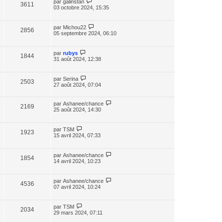
par
galinstan
3611
03 octobre 2024, 15:35
par
Michou22
2856
05 septembre 2024, 06:10
par
rubys
1844
31 août 2024, 12:38
par
Serina
2503
27 août 2024, 07:04
par
Ashanee/chance
2169
25 août 2024, 14:30
par
TSM
1923
15 avril 2024, 07:33
par
Ashanee/chance
1854
14 avril 2024, 10:23
par
Ashanee/chance
4536
07 avril 2024, 10:24
par
TSM
2034
29 mars 2024, 07:11