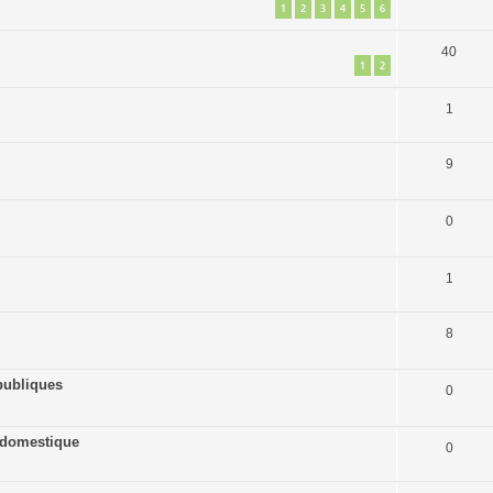
1
2
3
4
5
6
40
1
2
1
9
0
1
8
publiques
0
ne domestique
0