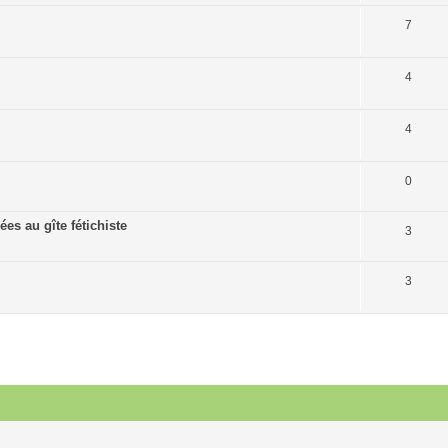
7
4
4
0
es au gîte fétichiste
3
3