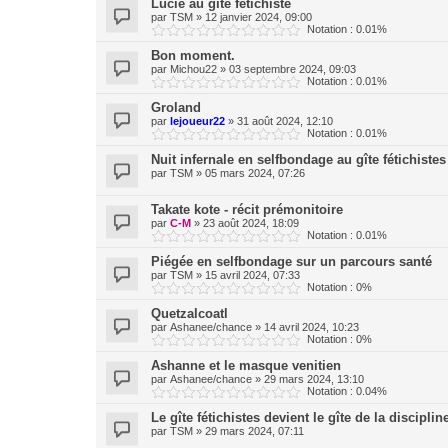
Lucie au gîte fétichiste
par
TSM
»
12 janvier 2024, 09:00
Notation : 0.01%
Bon moment.
par
Michou22
»
03 septembre 2024, 09:03
Notation : 0.01%
Groland
par
lejoueur22
»
31 août 2024, 12:10
Notation : 0.01%
Nuit infernale en selfbondage au gîte fétichistes
par
TSM
»
05 mars 2024, 07:26
Takate kote - récit prémonitoire
par
C-M
»
23 août 2024, 18:09
Notation : 0.01%
Piégée en selfbondage sur un parcours santé
par
TSM
»
15 avril 2024, 07:33
Notation : 0%
Quetzalcoatl
par
Ashanee/chance
»
14 avril 2024, 10:23
Notation : 0%
Ashanne et le masque venitien
par
Ashanee/chance
»
29 mars 2024, 13:10
Notation : 0.04%
Le gîte fétichistes devient le gîte de la discipl
par
TSM
»
29 mars 2024, 07:11