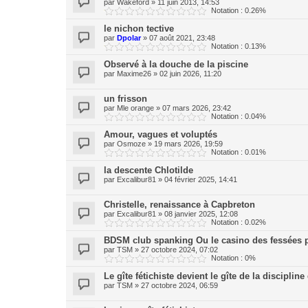
par
Wakeford
»
11 juin 2013, 14:53
Notation : 0.26%
le nichon tective
par
Dpolar
»
07 août 2021, 23:48
Notation : 0.13%
Observé à la douche de la piscine
par
Maxime26
»
02 juin 2026, 11:20
un frisson
par
Mle orange
»
07 mars 2026, 23:42
Notation : 0.04%
Amour, vagues et voluptés
par
Osmoze
»
19 mars 2026, 19:59
Notation : 0.01%
la descente Chlotilde
par
Excalibur81
»
04 février 2025, 14:41
Christelle, renaissance à Capbreton
par
Excalibur81
»
08 janvier 2025, 12:08
Notation : 0.02%
BDSM club spanking Ou le casino des fessées 
par
TSM
»
27 octobre 2024, 07:02
Notation : 0%
Le gîte fétichiste devient le gîte de la discipli
par
TSM
»
27 octobre 2024, 06:59