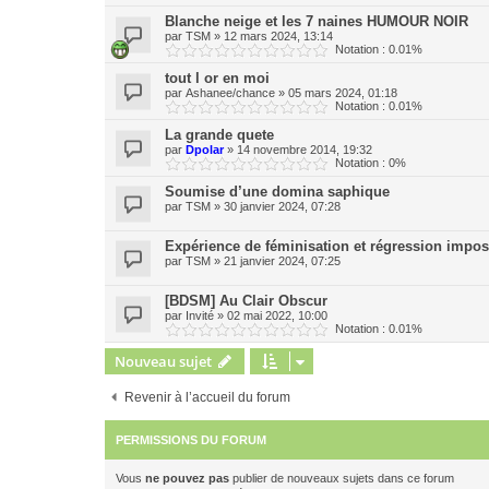
Blanche neige et les 7 naines HUMOUR NOIR
par
TSM
»
12 mars 2024, 13:14
Notation : 0.01%
tout l or en moi
par
Ashanee/chance
»
05 mars 2024, 01:18
Notation : 0.01%
La grande quete
par
Dpolar
»
14 novembre 2014, 19:32
Notation : 0%
Soumise d’une domina saphique
par
TSM
»
30 janvier 2024, 07:28
Expérience de féminisation et régression imposé
par
TSM
»
21 janvier 2024, 07:25
[BDSM] Au Clair Obscur
par
Invité
»
02 mai 2022, 10:00
Notation : 0.01%
Nouveau sujet
Revenir à l’accueil du forum
PERMISSIONS DU FORUM
Vous
ne pouvez pas
publier de nouveaux sujets dans ce forum