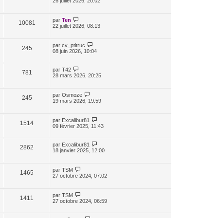
26 juillet 2026, 20:02
par
Ten
10081
22 juillet 2026, 08:13
par
cv_ptitruc
245
08 juin 2026, 10:04
par
T42
781
28 mars 2026, 20:25
par
Osmoze
245
19 mars 2026, 19:59
par
Excalibur81
1514
09 février 2025, 11:43
par
Excalibur81
2862
18 janvier 2025, 12:00
par
TSM
1465
27 octobre 2024, 07:02
par
TSM
1411
27 octobre 2024, 06:59