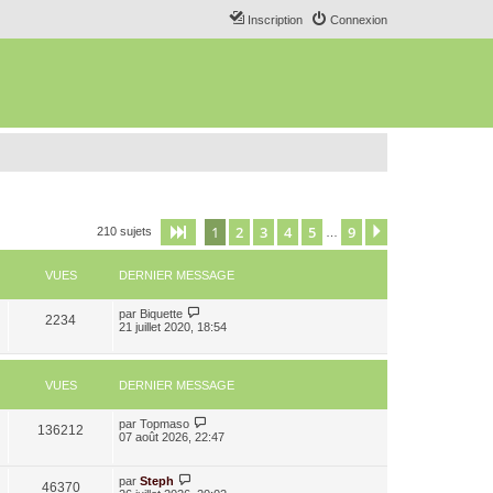
Inscription
Connexion
1
2
3
4
5
9
Page
1
sur
9
Suivant
210 sujets
…
VUES
DERNIER MESSAGE
par
Biquette
2234
21 juillet 2020, 18:54
VUES
DERNIER MESSAGE
par
Topmaso
136212
07 août 2026, 22:47
par
Steph
46370