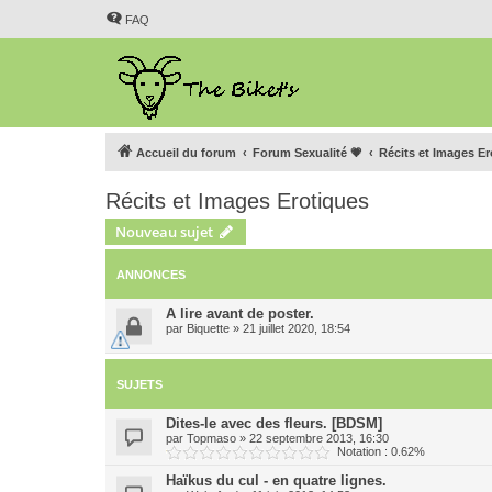
FAQ
Accueil du forum
Forum Sexualité 💗
Récits et Images E
Récits et Images Erotiques
Nouveau sujet
ANNONCES
A lire avant de poster.
par
Biquette
»
21 juillet 2020, 18:54
SUJETS
Dites-le avec des fleurs. [BDSM]
par
Topmaso
»
22 septembre 2013, 16:30
Notation : 0.62%
Haïkus du cul - en quatre lignes.