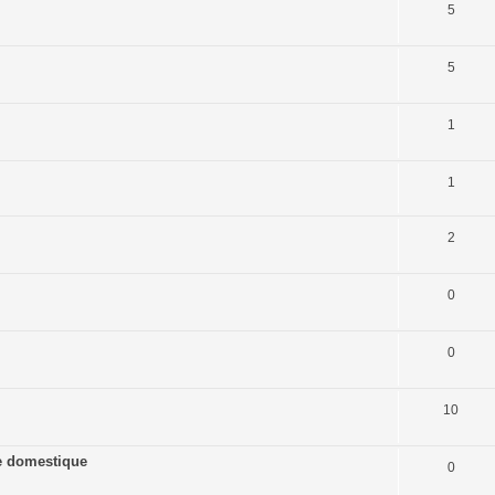
5
5
1
1
2
0
0
10
ine domestique
0