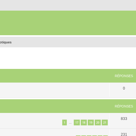
rotiques
RÉPONSES
0
RÉPONSES
833
1
17
18
19
20
21
…
231