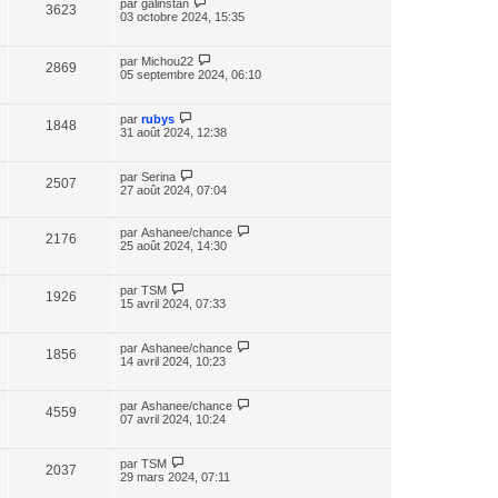
par
galinstan
3623
03 octobre 2024, 15:35
par
Michou22
2869
05 septembre 2024, 06:10
par
rubys
1848
31 août 2024, 12:38
par
Serina
2507
27 août 2024, 07:04
par
Ashanee/chance
2176
25 août 2024, 14:30
par
TSM
1926
15 avril 2024, 07:33
par
Ashanee/chance
1856
14 avril 2024, 10:23
par
Ashanee/chance
4559
07 avril 2024, 10:24
par
TSM
2037
29 mars 2024, 07:11