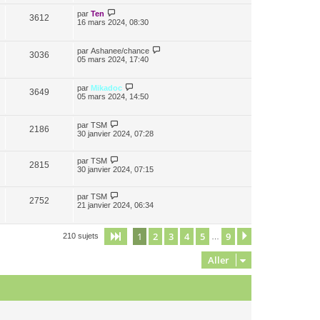
par
Ten
3612
16 mars 2024, 08:30
par
Ashanee/chance
3036
05 mars 2024, 17:40
par
Mikadoc
3649
05 mars 2024, 14:50
par
TSM
2186
30 janvier 2024, 07:28
par
TSM
2815
30 janvier 2024, 07:15
par
TSM
2752
21 janvier 2024, 06:34
1
2
3
4
5
9
Page
1
sur
9
Suivant
210 sujets
…
Aller