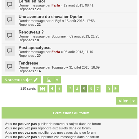
Le feu en moi
Dernier message par
Farfa
«
19 août 2013, 08:41
Réponses :
20
Une aventure du chevalier Dpolar
Dernier message par
cLEg6
«
15 août 2013, 17:53
Réponses :
22
Renouveau ?
Dernier message par
Supprimé
«
09 août 2013, 21:23
Réponses :
8
Post apocalypse.
Dernier message par
Farfa
«
06 août 2013, 11:10
Réponses :
20
Tendresse
Dernier message par
Topmaso
«
31 juillet 2013, 18:09
Réponses :
14
Nouveau sujet
1
3
4
5
6
7
9
Page
5
Précédent
sur
9
Suivant
210 sujets
…
…
Aller
Permissions du forum
Vous
ne pouvez pas
publier de nouveaux sujets dans ce forum
Vous
ne pouvez pas
répondre aux sujets dans ce forum
Vous
ne pouvez pas
modifier vos messages dans ce forum
Vous
ne pouvez pas
supprimer vos messages dans ce forum