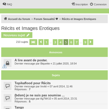
FAQ
Inscription
Connexion
Accueil du forum
Forum Sexualité 💗
Récits et Images Erotiques
Récits et Images Erotiques
Nouveau sujet
1
3
4
5
6
7
9
Page
5
Précédent
sur
9
Suivant
210 sujets
…
…
Annonces
A lire avant de poster.
Dernier message par
Biquette
«
21 juillet 2020, 18:54
Sujets
Topikaflood pour Récits
Dernier message par
Invité
«
07 avril 2014, 11:46
Réponses :
7
(bdsm) je ne suis pas soumise ...
Dernier message par
Ag7Wr10
«
05 avril 2014, 23:31
Réponses :
5
Tango