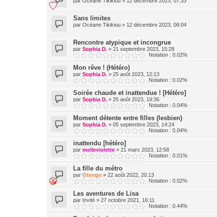
par
Océane Tikikiou
»
12 décembre 2023, 07:33
Sans limites
par
Océane Tikikiou
»
12 décembre 2023, 08:04
Rencontre atypique et incongrue
par
Sophia D.
»
21 septembre 2023, 15:28
Notation : 0.02%
Mon rêve ! (Hétéro)
par
Sophia D.
»
25 août 2023, 12:13
Notation : 0.02%
Soirée chaude et inattendue ! [Hétéro]
par
Sophia D.
»
25 août 2023, 19:36
Notation : 0.04%
Moment détente entre filles (lesbien)
par
Sophia D.
»
05 septembre 2023, 14:24
Notation : 0.04%
inattendu [hétéro]
par
melleviolette
»
21 mars 2023, 12:58
Notation : 0.01%
La fille du métro
par
Otengo
»
22 août 2022, 20:13
Notation : 0.02%
Les aventures de Lisa
par
Invité
»
27 octobre 2021, 16:11
Notation : 0.44%