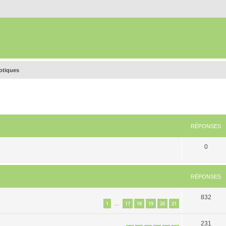
rotiques
RÉPONSES
0
RÉPONSES
832
1
17
18
19
20
21
…
231