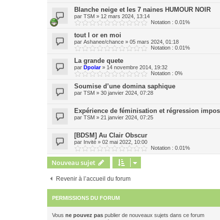
Blanche neige et les 7 naines HUMOUR NOIR
par
TSM
»
12 mars 2024, 13:14
Notation : 0.01%
tout l or en moi
par
Ashanee/chance
»
05 mars 2024, 01:18
Notation : 0.01%
La grande quete
par
Dpolar
»
14 novembre 2014, 19:32
Notation : 0%
Soumise d’une domina saphique
par
TSM
»
30 janvier 2024, 07:28
Expérience de féminisation et régression imposé
par
TSM
»
21 janvier 2024, 07:25
[BDSM] Au Clair Obscur
par
Invité
»
02 mai 2022, 10:00
Notation : 0.01%
Nouveau sujet
Revenir à l’accueil du forum
PERMISSIONS DU FORUM
Vous
ne pouvez pas
publier de nouveaux sujets dans ce forum