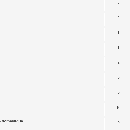
5
5
1
1
2
0
0
10
ine domestique
0