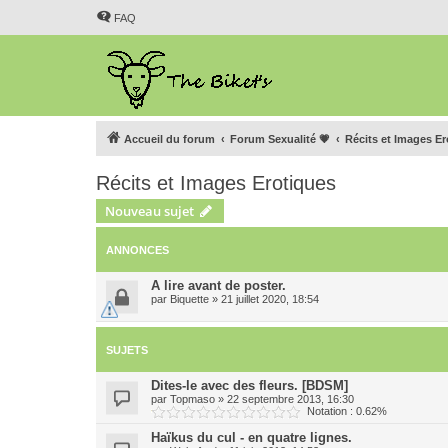
FAQ
Accueil du forum
Forum Sexualité 💗
Récits et Images E
Récits et Images Erotiques
Nouveau sujet
ANNONCES
A lire avant de poster.
par
Biquette
»
21 juillet 2020, 18:54
SUJETS
Dites-le avec des fleurs. [BDSM]
par
Topmaso
»
22 septembre 2013, 16:30
Notation : 0.62%
Haïkus du cul - en quatre lignes.