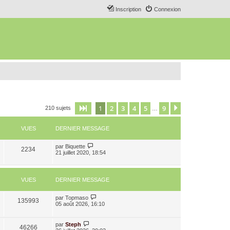
Inscription
Connexion
1
2
3
4
5
9
Page
1
sur
9
Suivant
210 sujets
…
VUES
DERNIER MESSAGE
par
Biquette
2234
21 juillet 2020, 18:54
VUES
DERNIER MESSAGE
par
Topmaso
135993
05 août 2026, 16:10
par
Steph
46266