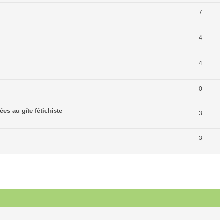
7
4
4
0
es au gîte fétichiste
3
3