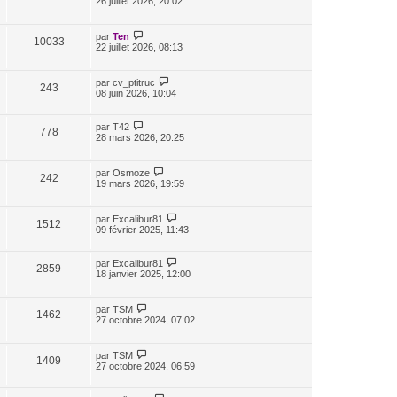
26 juillet 2026, 20:02
par
Ten
10033
22 juillet 2026, 08:13
par
cv_ptitruc
243
08 juin 2026, 10:04
par
T42
778
28 mars 2026, 20:25
par
Osmoze
242
19 mars 2026, 19:59
par
Excalibur81
1512
09 février 2025, 11:43
par
Excalibur81
2859
18 janvier 2025, 12:00
par
TSM
1462
27 octobre 2024, 07:02
par
TSM
1409
27 octobre 2024, 06:59