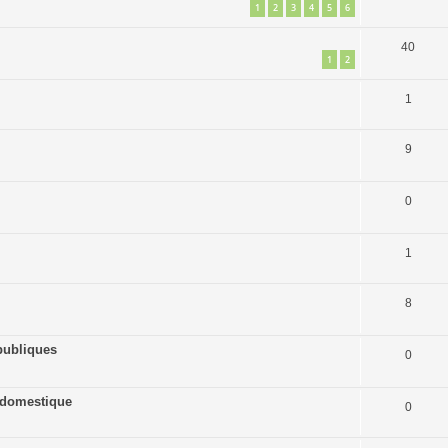
1
2
3
4
5
6
40
1
2
1
9
0
1
8
publiques
0
ne domestique
0