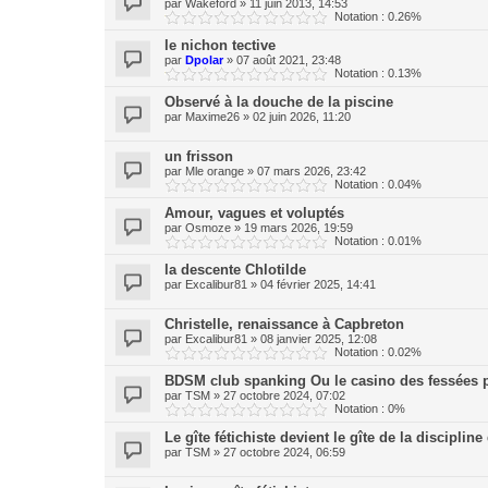
par
Wakeford
»
11 juin 2013, 14:53
Notation : 0.26%
le nichon tective
par
Dpolar
»
07 août 2021, 23:48
Notation : 0.13%
Observé à la douche de la piscine
par
Maxime26
»
02 juin 2026, 11:20
un frisson
par
Mle orange
»
07 mars 2026, 23:42
Notation : 0.04%
Amour, vagues et voluptés
par
Osmoze
»
19 mars 2026, 19:59
Notation : 0.01%
la descente Chlotilde
par
Excalibur81
»
04 février 2025, 14:41
Christelle, renaissance à Capbreton
par
Excalibur81
»
08 janvier 2025, 12:08
Notation : 0.02%
BDSM club spanking Ou le casino des fessées 
par
TSM
»
27 octobre 2024, 07:02
Notation : 0%
Le gîte fétichiste devient le gîte de la discipli
par
TSM
»
27 octobre 2024, 06:59