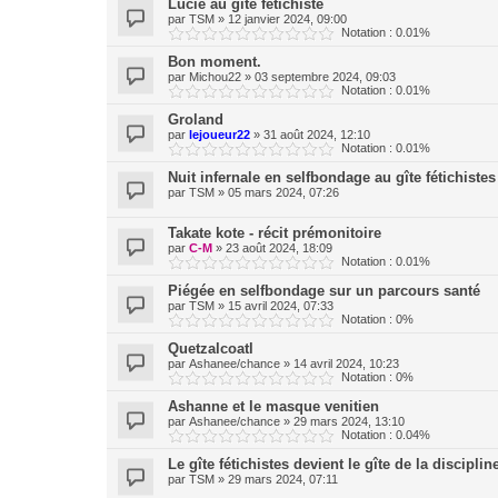
Lucie au gîte fétichiste
par
TSM
»
12 janvier 2024, 09:00
Notation : 0.01%
Bon moment.
par
Michou22
»
03 septembre 2024, 09:03
Notation : 0.01%
Groland
par
lejoueur22
»
31 août 2024, 12:10
Notation : 0.01%
Nuit infernale en selfbondage au gîte fétichistes
par
TSM
»
05 mars 2024, 07:26
Takate kote - récit prémonitoire
par
C-M
»
23 août 2024, 18:09
Notation : 0.01%
Piégée en selfbondage sur un parcours santé
par
TSM
»
15 avril 2024, 07:33
Notation : 0%
Quetzalcoatl
par
Ashanee/chance
»
14 avril 2024, 10:23
Notation : 0%
Ashanne et le masque venitien
par
Ashanee/chance
»
29 mars 2024, 13:10
Notation : 0.04%
Le gîte fétichistes devient le gîte de la discipl
par
TSM
»
29 mars 2024, 07:11