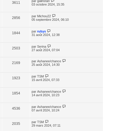
par
galinstan
3611
03 octobre 2024, 15:35
par
Michou22
2856
05 septembre 2024, 06:10
par
rubys
1844
31 août 2024, 12:38
par
Serina
2503
27 août 2024, 07:04
par
Ashanee/chance
2169
25 août 2024, 14:30
par
TSM
1923
15 avril 2024, 07:33
par
Ashanee/chance
1854
14 avril 2024, 10:23
par
Ashanee/chance
4536
07 avril 2024, 10:24
par
TSM
2035
29 mars 2024, 07:11