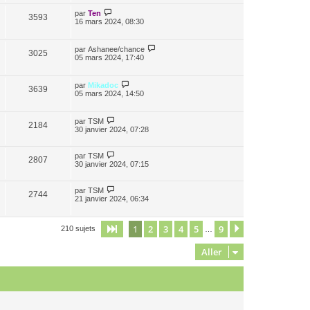
par
Ten
3593
16 mars 2024, 08:30
par
Ashanee/chance
3025
05 mars 2024, 17:40
par
Mikadoc
3639
05 mars 2024, 14:50
par
TSM
2184
30 janvier 2024, 07:28
par
TSM
2807
30 janvier 2024, 07:15
par
TSM
2744
21 janvier 2024, 06:34
1
2
3
4
5
9
Page
1
sur
9
Suivant
210 sujets
…
Aller