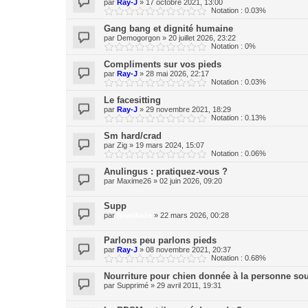
par
Ray-J
»
17 octobre 2021, 13:00
Notation : 0.03%
Gang bang et dignité humaine
par
Demogorgon
»
20 juillet 2026, 23:22
Notation : 0%
Compliments sur vos pieds
par
Ray-J
»
28 mai 2026, 22:17
Notation : 0.03%
Le facesitting
par
Ray-J
»
29 novembre 2021, 18:29
Notation : 0.13%
Sm hard/crad
par
Zig
»
19 mars 2024, 15:07
Notation : 0.06%
Anulingus : pratiquez-vous ?
par
Maxime26
»
02 juin 2026, 09:20
Supp
par
Namikaze
»
22 mars 2026, 00:28
Parlons peu parlons pieds
par
Ray-J
»
08 novembre 2021, 20:37
Notation : 0.68%
Nourriture pour chien donnée à la personne so
par
Supprimé
»
29 avril 2011, 19:31