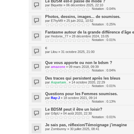
Le BDSM est-il passé de mode ?
par
Biquette
»
06 décembre 2025, 22:10
Notation : 0.04%
Photos, dessins, images... de soumises.
par
E7hyM9
»
25 juin 2011, 10:52
Notation : 0.25%
Fantasme autour de la grande différence d'âge et
par
Hedonix_77
»
28 décembre 2024, 15:05
Notation : 0.01%
c
par
Lilou
»
31 octobre 2025, 21:00
Que vous apporte ou non le bdsm ?
par
amazone
»
09 mars 2018, 09:39
Notation : 0.04%
Des traces qui persistent après les bleus
par
Aspartam_
»
14 octobre 2020, 22:29
Notation : 0.01%
Questions pour les Femmes soumises.
par
Ray-J
»
18 octobre 2021, 09:14
Notation : 0.13%
Le BDSM peut il être un loisir?
par
G8pU
»
04 août 2020, 22:30
Notation : 0.01%
Je sais pas, réflexion/Témoignage j'imagine
par
Zombunny
»
30 juillet 2025, 08:41