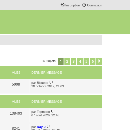
Inscription
Connexion
1
2
3
4
5
6
Suivant
149 sujets
VUES
DERNIER MESSAGE
par
Biquette
5008
20 octobre 2017, 21:03
VUES
DERNIER MESSAGE
par
Topmaso
138403
07 août 2026, 22:46
par
Ray-J
8241