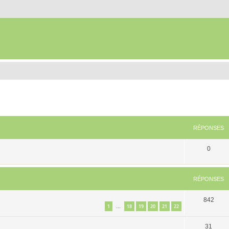
RÉPONSES
0
RÉPONSES
842
1
18
19
20
21
22
…
31