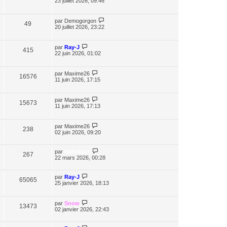
23 juillet 2026, 09:46
par
Demogorgon
49
20 juillet 2026, 23:22
par
Ray-J
415
22 juin 2026, 01:02
par
Maxime26
16576
11 juin 2026, 17:15
par
Maxime26
15673
11 juin 2026, 17:13
par
Maxime26
238
02 juin 2026, 09:20
par
Namikaze
267
22 mars 2026, 00:28
par
Ray-J
65065
25 janvier 2026, 18:13
par
Snow
13473
02 janvier 2026, 22:43