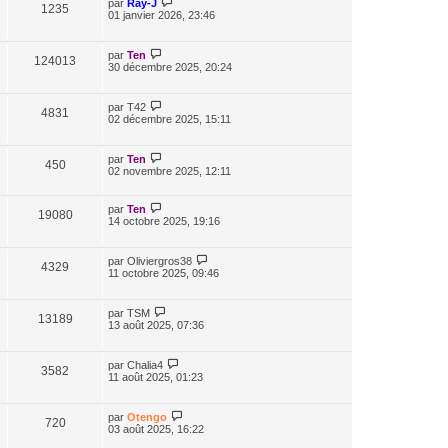
par
Ray-J
1235
01 janvier 2026, 23:46
par
Ten
124013
30 décembre 2025, 20:24
par
T42
4831
02 décembre 2025, 15:11
par
Ten
450
02 novembre 2025, 12:11
par
Ten
19080
14 octobre 2025, 19:16
par
Oliviergros38
4329
11 octobre 2025, 09:46
par
TSM
13189
13 août 2025, 07:36
par
Chalia4
3582
11 août 2025, 01:23
par
Otengo
720
03 août 2025, 16:22