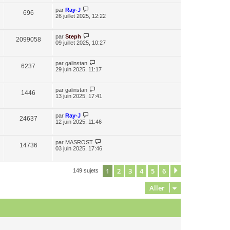
par
Ray-J
696
26 juillet 2025, 12:22
par
Steph
2099058
09 juillet 2025, 10:27
par
galinstan
6237
29 juin 2025, 11:17
par
galinstan
1446
13 juin 2025, 17:41
par
Ray-J
24637
12 juin 2025, 11:46
par
MASROST
14736
03 juin 2025, 17:46
1
2
3
4
5
6
Suivant
149 sujets
Aller