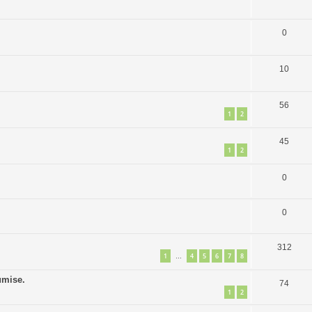
0
10
56
1
2
45
1
2
0
0
312
1
4
5
6
7
8
…
umise.
74
1
2