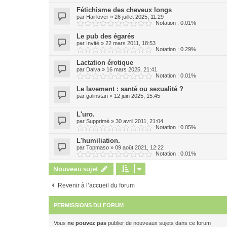
Fétichisme des cheveux longs
par
Hairlover
»
26 juillet 2025, 11:29
Notation : 0.01%
Le pub des égarés
par
Invité
»
22 mars 2011, 18:53
Notation : 0.29%
Lactation érotique
par
Dalva
»
16 mars 2025, 21:41
Notation : 0.01%
Le lavement : santé ou sexualité ?
par
galinstan
»
12 juin 2025, 15:45
L'uro.
par
Supprimé
»
30 avril 2011, 21:04
Notation : 0.05%
L'humiliation.
par
Topmaso
»
09 août 2021, 12:22
Notation : 0.01%
Nouveau sujet
Revenir à l’accueil du forum
PERMISSIONS DU FORUM
Vous
ne pouvez pas
publier de nouveaux sujets dans ce forum