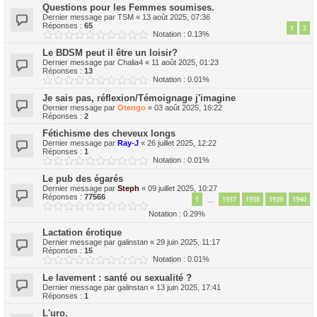
Questions pour les Femmes soumises.
Dernier message par
TSM
«
13 août 2025, 07:36
Réponses :
65
1
2
Notation : 0.13%
Le BDSM peut il être un loisir?
Dernier message par
Chalia4
«
11 août 2025, 01:23
Réponses :
13
Notation : 0.01%
Je sais pas, réflexion/Témoignage j'imagine
Dernier message par
Otengo
«
03 août 2025, 16:22
Réponses :
2
Fétichisme des cheveux longs
Dernier message par
Ray-J
«
26 juillet 2025, 12:22
Réponses :
1
Notation : 0.01%
Le pub des égarés
Dernier message par
Steph
«
09 juillet 2025, 10:27
Réponses :
77566
1
1937
1938
1939
1940
…
Notation : 0.29%
Lactation érotique
Dernier message par
galinstan
«
29 juin 2025, 11:17
Réponses :
15
Notation : 0.01%
Le lavement : santé ou sexualité ?
Dernier message par
galinstan
«
13 juin 2025, 17:41
Réponses :
1
L'uro.