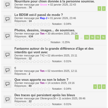
Nourriture pour chien donnée à la personne soumise.
Dernier message par
Snow
«
02 janvier 2026, 22:43
Réponses :
74
1
2
Le BDSM est-il passé de mode ?
Dernier message par
Ray-J
«
01 janvier 2026, 23:46
Réponses :
14
Notation : 0.04%
Photos, dessins, images... de soumises.
Dernier message par
Ten
«
30 décembre 2025, 20:24
Réponses :
634
1
13
14
15
16
…
Notation : 0.25%
Fantasme autour de la grande différence d'âge et des
interdits qui vont avec
Dernier message par
T42
«
02 décembre 2025, 15:11
Réponses :
12
Notation : 0.01%
c
Dernier message par
Ten
«
02 novembre 2025, 12:11
Réponses :
2
Que vous apporte ou non le bdsm ?
Dernier message par
Ten
«
14 octobre 2025, 19:16
Réponses :
80
1
2
3
Notation : 0.04%
Des traces qui persistent après les bleus
Dernier message par
Oliviergros38
«
11 octobre 2025, 09:46
Réponses :
22
Notation : 0.01%