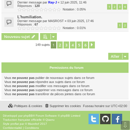
Dernier message par
Ray-J
«
12 juin 2025, 11:46
Réponses :
120
1
2
3
4
Notation : 0.05%
L'humiliation.
Dernier message par
MASROST
«
03 juin 2025, 17:46
Réponses :
67
1
2
Notation : 0.01%
Nouveau sujet
1
2
3
4
5
6
Suivant
149 sujets
Aller
Permissions du forum
Vous
ne pouvez pas
publier de nouveaux sujets dans ce forum
Vous
ne pouvez pas
répondre aux sujets dans ce forum
Vous
ne pouvez pas
modifier vos messages dans ce forum
Vous
ne pouvez pas
supprimer vos messages dans ce forum
Vous
ne pouvez pas
transférer de pièces jointes dans ce forum
Politiques & cookies
Supprimer les cookies
Fuseau horaire sur
UTC+02:00
Développé par
phpBB
® Forum Software © phpBB Limited
Traduction française officielle
©
Qiaeru
⇩
Style
proflat
par ©
Mazeltof
2017
Confidentialité
|
Conditions