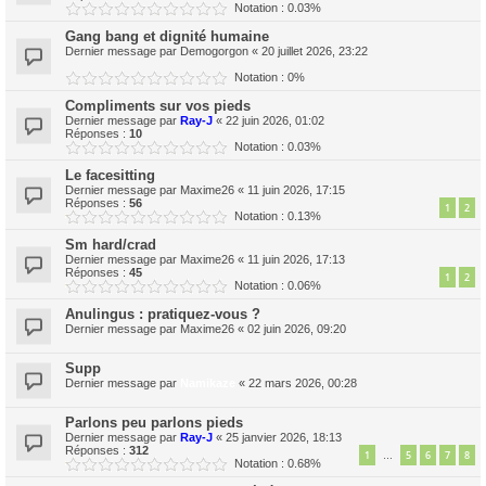
Notation : 0.03%
Gang bang et dignité humaine
Dernier message par
Demogorgon
«
20 juillet 2026, 23:22
Notation : 0%
Compliments sur vos pieds
Dernier message par
Ray-J
«
22 juin 2026, 01:02
Réponses :
10
Notation : 0.03%
Le facesitting
Dernier message par
Maxime26
«
11 juin 2026, 17:15
Réponses :
56
1
2
Notation : 0.13%
Sm hard/crad
Dernier message par
Maxime26
«
11 juin 2026, 17:13
Réponses :
45
1
2
Notation : 0.06%
Anulingus : pratiquez-vous ?
Dernier message par
Maxime26
«
02 juin 2026, 09:20
Supp
Dernier message par
Namikaze
«
22 mars 2026, 00:28
Parlons peu parlons pieds
Dernier message par
Ray-J
«
25 janvier 2026, 18:13
Réponses :
312
1
5
6
7
8
…
Notation : 0.68%