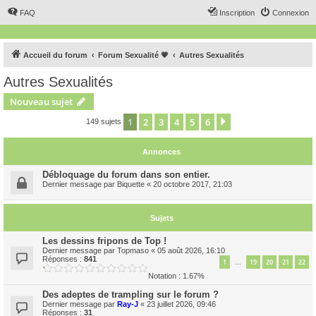
FAQ
Inscription
Connexion
Accueil du forum
Forum Sexualité 💗
Autres Sexualités
Autres Sexualités
Nouveau sujet
1
2
3
4
5
6
Suivant
149 sujets
Annonces
Débloquage du forum dans son entier.
Dernier message par
Biquette
«
20 octobre 2017, 21:03
Sujets
Les dessins fripons de Top !
Dernier message par
Topmaso
«
05 août 2026, 16:10
Réponses :
841
1
19
20
21
22
…
Notation : 1.67%
Des adeptes de trampling sur le forum ?
Dernier message par
Ray-J
«
23 juillet 2026, 09:46
Réponses :
31