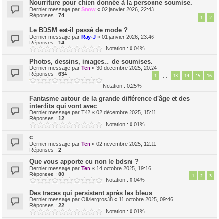
Nourriture pour chien donnée à la personne soumise.
Dernier message par
Snow
«
02 janvier 2026, 22:43
Réponses :
74
1
2
Le BDSM est-il passé de mode ?
Dernier message par
Ray-J
«
01 janvier 2026, 23:46
Réponses :
14
Notation : 0.04%
Photos, dessins, images... de soumises.
Dernier message par
Ten
«
30 décembre 2025, 20:24
Réponses :
634
1
13
14
15
16
…
Notation : 0.25%
Fantasme autour de la grande différence d'âge et des
interdits qui vont avec
Dernier message par
T42
«
02 décembre 2025, 15:11
Réponses :
12
Notation : 0.01%
c
Dernier message par
Ten
«
02 novembre 2025, 12:11
Réponses :
2
Que vous apporte ou non le bdsm ?
Dernier message par
Ten
«
14 octobre 2025, 19:16
Réponses :
80
1
2
3
Notation : 0.04%
Des traces qui persistent après les bleus
Dernier message par
Oliviergros38
«
11 octobre 2025, 09:46
Réponses :
22
Notation : 0.01%