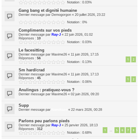
Notation : 0.03%
Gang bang et dignité humaine
Dernier message par
Demogorgon
«
20 juillet 2026, 23:22
Notation : 0%
Compliments sur vos pieds
Dernier message par
Ray-J
«
22 juin 2026, 01:02
Réponses :
10
Notation : 0.03%
Le facesitting
Dernier message par
Maxime26
«
11 juin 2026, 17:15
Réponses :
56
1
2
Notation : 0.13%
Sm hard/crad
Dernier message par
Maxime26
«
11 juin 2026, 17:13
Réponses :
45
1
2
Notation : 0.06%
Anulingus : pratiquez-vous ?
Dernier message par
Maxime26
«
02 juin 2026, 09:20
Supp
Dernier message par
Namikaze
«
22 mars 2026, 00:28
Parlons peu parlons pieds
Dernier message par
Ray-J
«
25 janvier 2026, 18:13
Réponses :
312
1
5
6
7
8
…
Notation : 0.68%