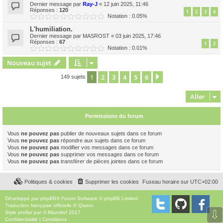
Dernier message par
Ray-J
«
12 juin 2025, 11:46
Réponses :
120
1
2
3
4
Notation : 0.05%
L'humiliation.
Dernier message par
MASROST
«
03 juin 2025, 17:46
Réponses :
67
1
2
Notation : 0.01%
Nouveau sujet
1
2
3
4
5
6
Suivant
149 sujets
Aller
Permissions du forum
Vous
ne pouvez pas
publier de nouveaux sujets dans ce forum
Vous
ne pouvez pas
répondre aux sujets dans ce forum
Vous
ne pouvez pas
modifier vos messages dans ce forum
Vous
ne pouvez pas
supprimer vos messages dans ce forum
Vous
ne pouvez pas
transférer de pièces jointes dans ce forum
Politiques & cookies
Supprimer les cookies
Fuseau horaire sur
UTC+02:00
Développé par
phpBB
® Forum Software © phpBB Limited
Traduction française officielle
©
Qiaeru
⇩
Style
proflat
par ©
Mazeltof
2017
Confidentialité
|
Conditions