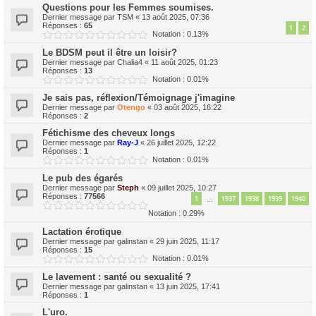
Questions pour les Femmes soumises.
Dernier message par
TSM
«
13 août 2025, 07:36
Réponses :
65
1
2
Notation : 0.13%
Le BDSM peut il être un loisir?
Dernier message par
Chalia4
«
11 août 2025, 01:23
Réponses :
13
Notation : 0.01%
Je sais pas, réflexion/Témoignage j'imagine
Dernier message par
Otengo
«
03 août 2025, 16:22
Réponses :
2
Fétichisme des cheveux longs
Dernier message par
Ray-J
«
26 juillet 2025, 12:22
Réponses :
1
Notation : 0.01%
Le pub des égarés
Dernier message par
Steph
«
09 juillet 2025, 10:27
Réponses :
77566
1
1937
1938
1939
1940
…
Notation : 0.29%
Lactation érotique
Dernier message par
galinstan
«
29 juin 2025, 11:17
Réponses :
15
Notation : 0.01%
Le lavement : santé ou sexualité ?
Dernier message par
galinstan
«
13 juin 2025, 17:41
Réponses :
1
L'uro.