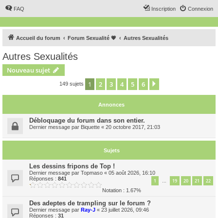
FAQ
Inscription
Connexion
Accueil du forum
Forum Sexualité 💗
Autres Sexualités
Autres Sexualités
Nouveau sujet
1
2
3
4
5
6
Suivant
149 sujets
Annonces
Débloquage du forum dans son entier.
Dernier message par
Biquette
«
20 octobre 2017, 21:03
Sujets
Les dessins fripons de Top !
Dernier message par
Topmaso
«
05 août 2026, 16:10
Réponses :
841
1
19
20
21
22
…
Notation : 1.67%
Des adeptes de trampling sur le forum ?
Dernier message par
Ray-J
«
23 juillet 2026, 09:46
Réponses :
31