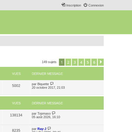
Inscription
Connexion
1
2
3
4
5
6
Suivant
149 sujets
VUES
DERNIER MESSAGE
par
Biquette
5002
20 octobre 2017, 21:03
VUES
DERNIER MESSAGE
par
Topmaso
138134
05 août 2026, 16:10
par
Ray-J
8235