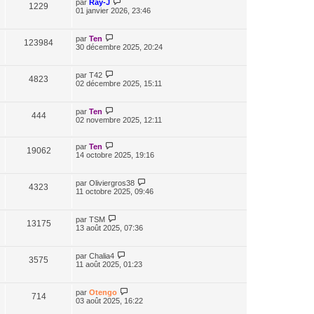
par
Ray-J
1229
01 janvier 2026, 23:46
par
Ten
123984
30 décembre 2025, 20:24
par
T42
4823
02 décembre 2025, 15:11
par
Ten
444
02 novembre 2025, 12:11
par
Ten
19062
14 octobre 2025, 19:16
par
Oliviergros38
4323
11 octobre 2025, 09:46
par
TSM
13175
13 août 2025, 07:36
par
Chalia4
3575
11 août 2025, 01:23
par
Otengo
714
03 août 2025, 16:22