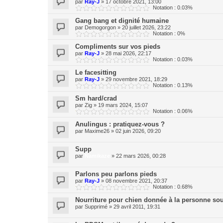
par
Ray-J
»
17 octobre 2021, 13:00
Notation : 0.03%
Gang bang et dignité humaine
par
Demogorgon
»
20 juillet 2026, 23:22
Notation : 0%
Compliments sur vos pieds
par
Ray-J
»
28 mai 2026, 22:17
Notation : 0.03%
Le facesitting
par
Ray-J
»
29 novembre 2021, 18:29
Notation : 0.13%
Sm hard/crad
par
Zig
»
19 mars 2024, 15:07
Notation : 0.06%
Anulingus : pratiquez-vous ?
par
Maxime26
»
02 juin 2026, 09:20
Supp
par
Namikaze
»
22 mars 2026, 00:28
Parlons peu parlons pieds
par
Ray-J
»
08 novembre 2021, 20:37
Notation : 0.68%
Nourriture pour chien donnée à la personne so
par
Supprimé
»
29 avril 2011, 19:31