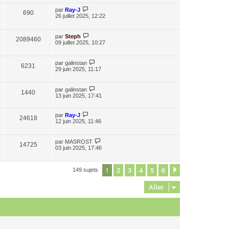
par
Ray-J
690
26 juillet 2025, 12:22
par
Steph
2089460
09 juillet 2025, 10:27
par
galinstan
6231
29 juin 2025, 11:17
par
galinstan
1440
13 juin 2025, 17:41
par
Ray-J
24618
12 juin 2025, 11:46
par
MASROST
14725
03 juin 2025, 17:46
1
2
3
4
5
6
Suivant
149 sujets
Aller