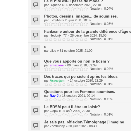
Le BDSM est-il passé de mode ?
par
Biquette
»
06 décembre 2025, 22:10
Notation : 0.04%
Photos, dessins, images... de soumises.
par
E7hyM9
»
25 juin 2011, 10:52
Notation : 0.25%
Fantasme autour de la grande différence d'âge et
par
Hedonix_77
»
28 décembre 2024, 15:05
Notation : 0.01%
c
par
Lilou
»
31 octobre 2025, 21:00
Que vous apporte ou non le bdsm ?
par
amazone
»
09 mars 2018, 09:39
Notation : 0.04%
Des traces qui persistent après les bleus
par
Aspartam_
»
14 octobre 2020, 22:29
Notation : 0.01%
Questions pour les Femmes soumises.
par
Ray-J
»
18 octobre 2021, 09:14
Notation : 0.13%
Le BDSM peut il être un loisir?
par
G8pU
»
04 août 2020, 22:30
Notation : 0.01%
Je sais pas, réflexion/Témoignage j'imagine
par
Zombunny
»
30 juillet 2025, 08:41