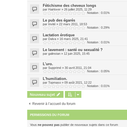
Fétichisme des cheveux longs
par
Hairlover
»
26 juillet 2025, 11:29
Notation : 0.01%
Le pub des égarés
par
Invité
»
22 mars 2011, 18:53
Notation : 0.29%
Lactation érotique
par
Dalva
»
16 mars 2025, 21:41
Notation : 0.01%
Le lavement : santé ou sexualité ?
par
galinstan
»
12 juin 2025, 15:45
L'uro.
par
Supprimé
»
30 avril 2011, 21:04
Notation : 0.05%
L'humiliation.
par
Topmaso
»
09 août 2021, 12:22
Notation : 0.01%
Nouveau sujet
Revenir à l’accueil du forum
PERMISSIONS DU FORUM
Vous
ne pouvez pas
publier de nouveaux sujets dans ce forum