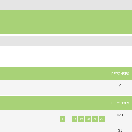
RÉPONSES
0
RÉPONSES
841
1
18
19
20
21
22
…
31