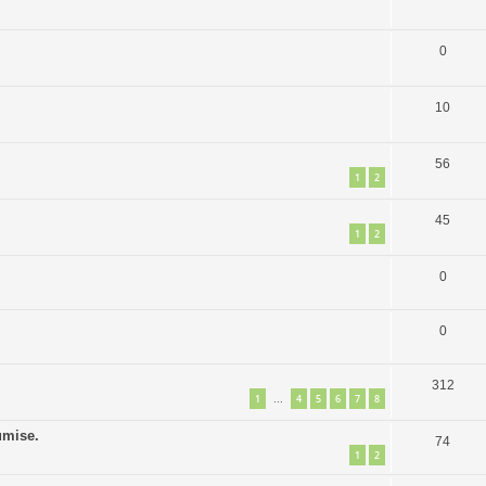
0
10
56
1
2
45
1
2
0
0
312
1
4
5
6
7
8
…
umise.
74
1
2