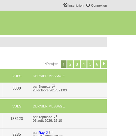
Inscription
Connexion
1
2
3
4
5
6
Suivant
149 sujets
VUES
DERNIER MESSAGE
par
Biquette
5000
20 octobre 2017, 21:03
VUES
DERNIER MESSAGE
par
Topmaso
138123
05 août 2026, 16:10
par
Ray-J
8235