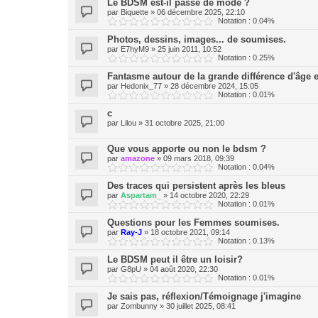
Le BDSM est-il passé de mode ?
par
Biquette
»
06 décembre 2025, 22:10
Notation : 0.04%
Photos, dessins, images... de soumises.
par
E7hyM9
»
25 juin 2011, 10:52
Notation : 0.25%
Fantasme autour de la grande différence d'âge et
par
Hedonix_77
»
28 décembre 2024, 15:05
Notation : 0.01%
c
par
Lilou
»
31 octobre 2025, 21:00
Que vous apporte ou non le bdsm ?
par
amazone
»
09 mars 2018, 09:39
Notation : 0.04%
Des traces qui persistent après les bleus
par
Aspartam_
»
14 octobre 2020, 22:29
Notation : 0.01%
Questions pour les Femmes soumises.
par
Ray-J
»
18 octobre 2021, 09:14
Notation : 0.13%
Le BDSM peut il être un loisir?
par
G8pU
»
04 août 2020, 22:30
Notation : 0.01%
Je sais pas, réflexion/Témoignage j'imagine
par
Zombunny
»
30 juillet 2025, 08:41