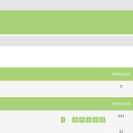
RÉPONSES
0
RÉPONSES
841
1
18
19
20
21
22
…
31