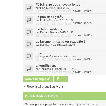
Fétichisme des cheveux longs
par
Hairlover
»
26 juillet 2025, 11:29
Notation : 0.01%
Le pub des égarés
par
Invité
»
22 mars 2011, 18:53
Notation : 0.29%
Lactation érotique
par
Dalva
»
16 mars 2025, 21:41
Notation : 0.01%
Le lavement : santé ou sexualité ?
par
galinstan
»
12 juin 2025, 15:45
L'uro.
par
Supprimé
»
30 avril 2011, 21:04
Notation : 0.05%
L'humiliation.
par
Topmaso
»
09 août 2021, 12:22
Notation : 0.01%
Nouveau sujet
Revenir à l’accueil du forum
PERMISSIONS DU FORUM
Vous
ne pouvez pas
publier de nouveaux sujets dans ce forum