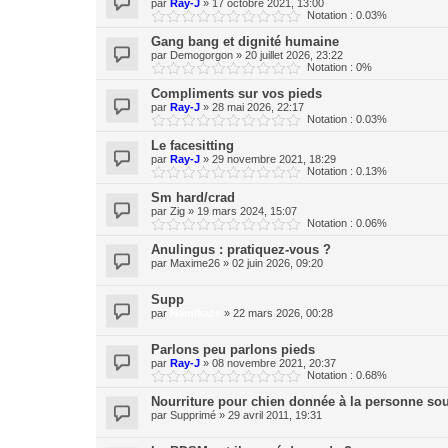
par
Ray-J
»
17 octobre 2021, 13:00
Notation : 0.03%
Gang bang et dignité humaine
par
Demogorgon
»
20 juillet 2026, 23:22
Notation : 0%
Compliments sur vos pieds
par
Ray-J
»
28 mai 2026, 22:17
Notation : 0.03%
Le facesitting
par
Ray-J
»
29 novembre 2021, 18:29
Notation : 0.13%
Sm hard/crad
par
Zig
»
19 mars 2024, 15:07
Notation : 0.06%
Anulingus : pratiquez-vous ?
par
Maxime26
»
02 juin 2026, 09:20
Supp
par
Namikaze
»
22 mars 2026, 00:28
Parlons peu parlons pieds
par
Ray-J
»
08 novembre 2021, 20:37
Notation : 0.68%
Nourriture pour chien donnée à la personne so
par
Supprimé
»
29 avril 2011, 19:31