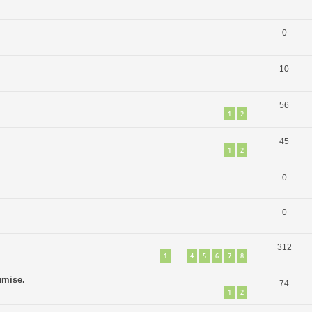
0
10
56
1
2
45
1
2
0
0
312
1
4
5
6
7
8
…
umise.
74
1
2