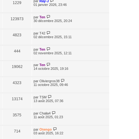
par
Ray-J
1229
01 janvier 2026, 23:46
par
Ten
123973
30 décembre 2025, 20:24
par
T42
4823
02 décembre 2025, 15:11
par
Ten
444
02 novembre 2025, 12:11
par
Ten
19062
14 octobre 2025, 19:16
par
Oliviergros38
4323
11 octobre 2025, 09:46
par
TSM
13174
13 août 2025, 07:36
par
Chalia4
3575
11 août 2025, 01:23
par
Otengo
714
03 août 2025, 16:22