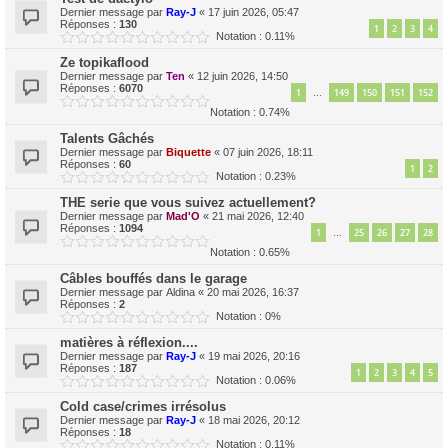
Dernier message par
Ray-J
«
17 juin 2026, 05:47
Réponses :
130
1
2
3
4
Notation : 0.11%
Ze topikaflood
Dernier message par
Ten
«
12 juin 2026, 14:50
Réponses :
6070
1
149
150
151
152
…
Notation : 0.74%
Talents Gâchés
Dernier message par
Biquette
«
07 juin 2026, 18:11
Réponses :
60
1
2
Notation : 0.23%
THE serie que vous suivez actuellement?
Dernier message par
Mad'O
«
21 mai 2026, 12:40
Réponses :
1094
1
25
26
27
28
…
Notation : 0.65%
Câbles bouffés dans le garage
Dernier message par
Aldina
«
20 mai 2026, 16:37
Réponses :
2
Notation : 0%
matières à réflexion....
Dernier message par
Ray-J
«
19 mai 2026, 20:16
Réponses :
187
1
2
3
4
5
Notation : 0.06%
Cold case/crimes irrésolus
Dernier message par
Ray-J
«
18 mai 2026, 20:12
Réponses :
18
Notation : 0.11%