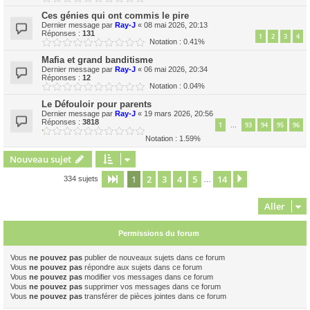
Ces génies qui ont commis le pire
Dernier message par
Ray-J
«
08 mai 2026, 20:13
Réponses :
131
1
2
3
4
Notation : 0.41%
Mafia et grand banditisme
Dernier message par
Ray-J
«
06 mai 2026, 20:34
Réponses :
12
Notation : 0.04%
Le Défouloir pour parents
Dernier message par
Ray-J
«
19 mars 2026, 20:56
Réponses :
3818
1
93
94
95
96
…
Notation : 1.59%
Nouveau sujet
1
2
3
4
5
14
Page
1
sur
14
Suivant
334 sujets
…
Aller
Permissions du forum
Vous
ne pouvez pas
publier de nouveaux sujets dans ce forum
Vous
ne pouvez pas
répondre aux sujets dans ce forum
Vous
ne pouvez pas
modifier vos messages dans ce forum
Vous
ne pouvez pas
supprimer vos messages dans ce forum
Vous
ne pouvez pas
transférer de pièces jointes dans ce forum