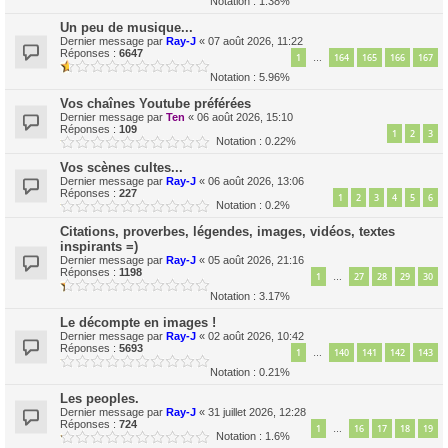
Notation : 1.38%
Un peu de musique...
Dernier message par
Ray-J
«
07 août 2026, 11:22
Réponses :
6647
1
164
165
166
167
…
Notation : 5.96%
Vos chaînes Youtube préférées
Dernier message par
Ten
«
06 août 2026, 15:10
Réponses :
109
1
2
3
Notation : 0.22%
Vos scènes cultes...
Dernier message par
Ray-J
«
06 août 2026, 13:06
Réponses :
227
1
2
3
4
5
6
Notation : 0.2%
Citations, proverbes, légendes, images, vidéos, textes
inspirants =)
Dernier message par
Ray-J
«
05 août 2026, 21:16
Réponses :
1198
1
27
28
29
30
…
Notation : 3.17%
Le décompte en images !
Dernier message par
Ray-J
«
02 août 2026, 10:42
Réponses :
5693
1
140
141
142
143
…
Notation : 0.21%
Les peoples.
Dernier message par
Ray-J
«
31 juillet 2026, 12:28
Réponses :
724
1
16
17
18
19
…
Notation : 1.6%