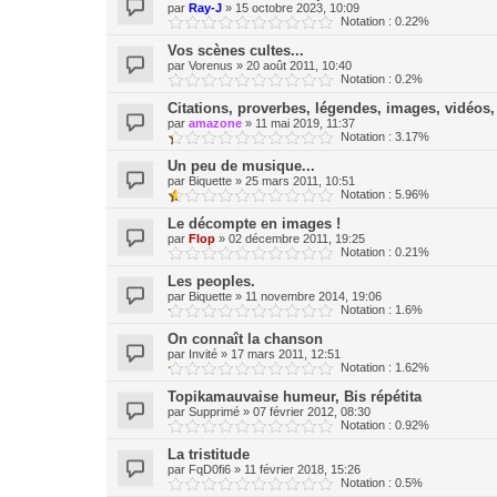
par
Ray-J
»
15 octobre 2023, 10:09
Notation : 0.22%
Vos scènes cultes...
par
Vorenus
»
20 août 2011, 10:40
Notation : 0.2%
Citations, proverbes, légendes, images, vidéos, 
par
amazone
»
11 mai 2019, 11:37
Notation : 3.17%
Un peu de musique...
par
Biquette
»
25 mars 2011, 10:51
Notation : 5.96%
Le décompte en images !
par
Flop
»
02 décembre 2011, 19:25
Notation : 0.21%
Les peoples.
par
Biquette
»
11 novembre 2014, 19:06
Notation : 1.6%
On connaît la chanson
par
Invité
»
17 mars 2011, 12:51
Notation : 1.62%
Topikamauvaise humeur, Bis répétita
par
Supprimé
»
07 février 2012, 08:30
Notation : 0.92%
La tristitude
par
FqD0fi6
»
11 février 2018, 15:26
Notation : 0.5%