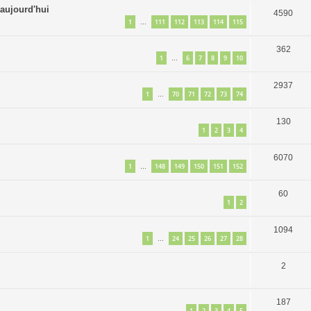
aujourd'hui
4590
1
111
112
113
114
115
…
362
1
6
7
8
9
10
…
2937
1
70
71
72
73
74
…
130
1
2
3
4
6070
1
148
149
150
151
152
…
60
1
2
1094
1
24
25
26
27
28
…
2
187
1
2
3
4
5