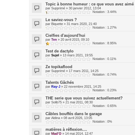
Topic à bonne humeur : ce que vous avez aimé 
par
Supprimé
»
30 janvier 2012, 13:04
Notation : 3.44%
Le saviez-vous ?
par
Biquette
»
31 mars 2020, 21:40
Notation : 1.27%
Cielfies d'aujourd'hui
par
Ten
»
20 avril 2015, 09:10
Notation : 8.95%
Test de dactylo
par
Sujel
»
13 mars 2021, 19:55
Notation : 0.11%
Ze topikaflood
par
Supprimé
»
17 mars 2011, 14:25
Notation : 0.74%
Talents Gâchés
par
Ray-J
»
22 novembre 2021, 14:25
Notation : 0.23%
THE serie que vous suivez actuellement?
par
Solib75
»
21 mai 2011, 08:30
Notation : 0.65%
Câbles bouffés dans le garage
par
Aldina
»
08 avril 2026, 13:05
Notation : 0%
matières à réflexion....
par
Mad'O
»
14 mai 2014, 12:47