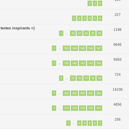
1
2
3
227
1
2
3
4
5
6
textes inspirants =)
1198
1
26
27
28
29
30
…
6646
1
163
164
165
166
167
…
5693
1
139
140
141
142
143
…
724
1
15
16
17
18
19
…
14236
1
352
353
354
355
356
…
4656
1
113
114
115
116
117
…
256
1
3
4
5
6
7
…