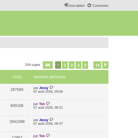
Inscription
Connexion
1
2
3
4
5
14
Page
1
sur
14
Suivant
334 sujets
…
VUES
DERNIER MESSAGE
par
Jessy
287566
07 août 2026, 09:06
par
Ten
600168
07 août 2026, 08:21
par
Jessy
2941099
07 août 2026, 06:47
par
Ten
17967