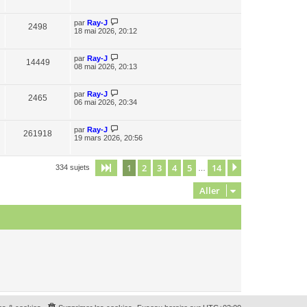
par
Ray-J
2498
18 mai 2026, 20:12
par
Ray-J
14449
08 mai 2026, 20:13
par
Ray-J
2465
06 mai 2026, 20:34
par
Ray-J
261918
19 mars 2026, 20:56
1
2
3
4
5
14
Page
1
sur
14
Suivant
334 sujets
…
Aller