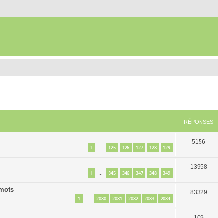
RÉPONSES
5156
1
125
126
127
128
129
…
13958
1
345
346
347
348
349
…
 mots
83329
1
2080
2081
2082
2083
2084
…
109