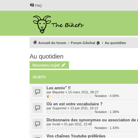
FAQ
Accueil du forum
Forum Général 🏠
Au quotidien
Au quotidien
Nouveau sujet
SUJETS
Les anniv" !!
par
Biquette
»
15 mars 2011, 08:27
Notation : 4.69%
Où en est votre vocabulaire ?
par
Supprimé
»
13 juin 2011, 18:13
Notation : 1.38%
Dictionnaire des synonymes ou association de
par
Invité
»
01 juin 2011, 15:48
Notation : 1.43%
Vos chaînes Youtube préférées