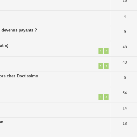
16
4
ls devenus payants ?
9
utre)
48
1
2
43
1
2
ehors chez Doctissimo
5
54
1
2
14
on
18