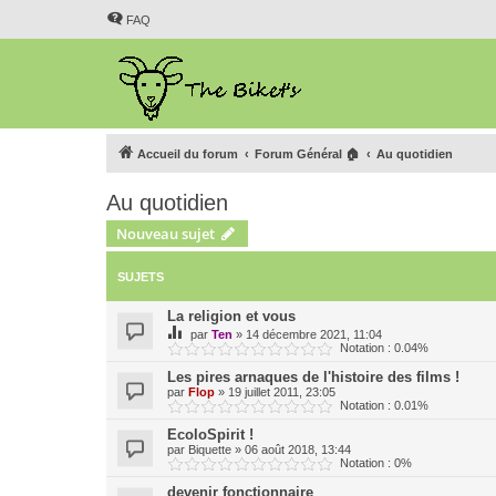
FAQ
Accueil du forum
Forum Général 🏠
Au quotidien
Au quotidien
Nouveau sujet
SUJETS
La religion et vous
par
Ten
»
14 décembre 2021, 11:04
Notation : 0.04%
Les pires arnaques de l'histoire des films !
par
Flop
»
19 juillet 2011, 23:05
Notation : 0.01%
EcoloSpirit !
par
Biquette
»
06 août 2018, 13:44
Notation : 0%
devenir fonctionnaire