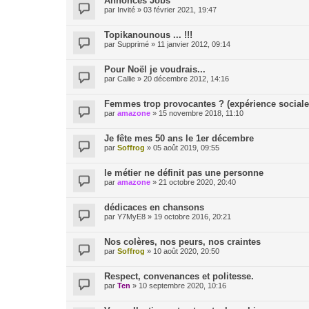
Annonces Jobs
par
Invité
»
03 février 2021, 19:47
Topikanounous ... !!!
par
Supprimé
»
11 janvier 2012, 09:14
Pour Noël je voudrais...
par
Callie
»
20 décembre 2012, 14:16
Femmes trop provocantes ? (expérience sociale
par
amazone
»
15 novembre 2018, 11:10
Je fête mes 50 ans le 1er décembre
par
Soffrog
»
05 août 2019, 09:55
le métier ne définit pas une personne
par
amazone
»
21 octobre 2020, 20:40
dédicaces en chansons
par
Y7MyE8
»
19 octobre 2016, 20:21
Nos colères, nos peurs, nos craintes
par
Soffrog
»
10 août 2020, 20:50
Respect, convenances et politesse.
par
Ten
»
10 septembre 2020, 10:16