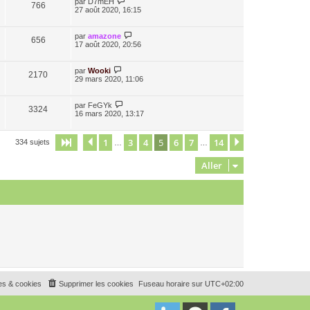
par
D7mEH
766
27 août 2020, 16:15
par
amazone
656
17 août 2020, 20:56
par
Wooki
2170
29 mars 2020, 11:06
par
FeGYk
3324
16 mars 2020, 13:17
1
3
4
5
6
7
14
Page
5
Précédent
sur
14
Suivant
334 sujets
…
…
Aller
es & cookies
Supprimer les cookies
Fuseau horaire sur
UTC+02:00