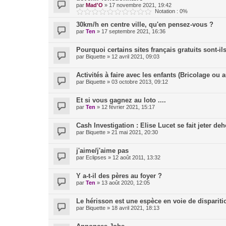
par
Mad'O
»
17 novembre 2021, 19:42
Notation : 0%
30km/h en centre ville, qu'en pensez-vous ?
par
Ten
»
17 septembre 2021, 16:36
Pourquoi certains sites français gratuits sont-i
par
Biquette
»
12 avril 2021, 09:03
Activités à faire avec les enfants (Bricolage ou a
par
Biquette
»
03 octobre 2013, 09:12
Et si vous gagnez au loto ....
par
Ten
»
12 février 2021, 15:17
Cash Investigation : Elise Lucet se fait jeter d
par
Biquette
»
21 mai 2021, 20:30
j'aime/j'aime pas
par
Eclipses
»
12 août 2011, 13:32
Y a-t-il des pères au foyer ?
par
Ten
»
13 août 2020, 12:05
Le hérisson est une espèce en voie de dispariti
par
Biquette
»
18 avril 2021, 18:13