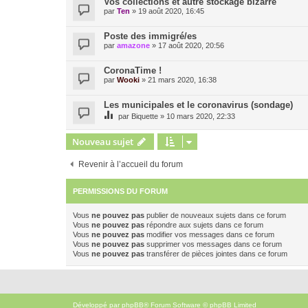
Vos collections et autre stockage bizarre
par
Ten
»
19 août 2020, 16:45
Poste des immigré/es
par
amazone
»
17 août 2020, 20:56
CoronaTime !
par
Wooki
»
21 mars 2020, 16:38
Les municipales et le coronavirus (sondage)
par
Biquette
»
10 mars 2020, 22:33
Nouveau sujet
Revenir à l’accueil du forum
PERMISSIONS DU FORUM
Vous
ne pouvez pas
publier de nouveaux sujets dans ce forum
Vous
ne pouvez pas
répondre aux sujets dans ce forum
Vous
ne pouvez pas
modifier vos messages dans ce forum
Vous
ne pouvez pas
supprimer vos messages dans ce forum
Vous
ne pouvez pas
transférer de pièces jointes dans ce forum
Développé par
phpBB
® Forum Software © phpBB Limited