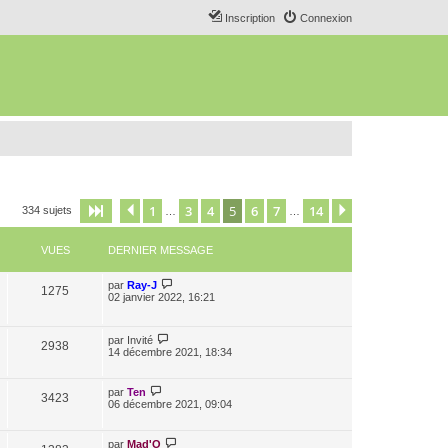
Inscription
Connexion
1
3
4
5
6
7
14
Page
5
Précédent
sur
14
Suivant
334 sujets
…
…
VUES
DERNIER MESSAGE
par
Ray-J
1275
02 janvier 2022, 16:21
par
Invité
2938
14 décembre 2021, 18:34
par
Ten
3423
06 décembre 2021, 09:04
par
Mad'O