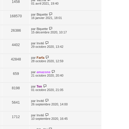
par
Vacma
1458
01 avril 2021, 19:40
par
Biquette
168570
16 janvier 2021, 18:01
par
Biquette
26386
15 décembre 2020, 10:17
par
Invité
4402
29 octobre 2020, 13:42
par
Farfa
42848
28 octobre 2020, 12:59
par
amazone
659
21 octobre 2020, 20:40
par
Ten
8198
01 octobre 2020, 21:05
par
Invité
5641
26 septembre 2020, 14:00
par
Invité
1712
10 septembre 2020, 16:45