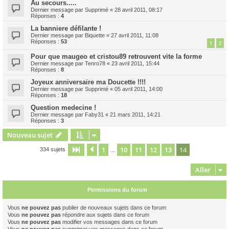
Au secours.....
Dernier message par
Supprimé
«
28 avril 2011, 08:17
Réponses :
4
La banniere défilante !
Dernier message par
Biquette
«
27 avril 2011, 11:08
Réponses :
53
1
2
Pour que maugeo et cristou89 retrouvent vite la forme
Dernier message par
Tenro78
«
23 avril 2011, 15:44
Réponses :
8
Joyeux anniversaire ma Doucette !!!!
Dernier message par
Supprimé
«
05 avril 2011, 14:00
Réponses :
18
Question medecine !
Dernier message par
Faby31
«
21 mars 2011, 14:21
Réponses :
3
Nouveau sujet
1
10
11
12
13
14
Page
14
Précédent
sur
14
334 sujets
…
Aller
Permissions du forum
Vous
ne pouvez pas
publier de nouveaux sujets dans ce forum
Vous
ne pouvez pas
répondre aux sujets dans ce forum
Vous
ne pouvez pas
modifier vos messages dans ce forum