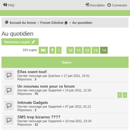
FAQ
Inscription
Connexion
Accueil du forum
Forum Général 🏠
Au quotidien
Au quotidien
Nouveau sujet
1
10
11
12
13
14
Page
14
Précédent
sur
14
334 sujets
…
Sujets
Elles osent tout!
Dernier message par
Quichou
«
17 juin 2011, 15:51
Réponses :
3
Un nouveau nom pour ce forum
Dernier message par
Supprimé
«
14 juin 2011, 12:26
Réponses :
76
1
2
Intimate Gadgets
Dernier message par
Supprimé
«
07 juin 2011, 01:21
Réponses :
3
SMS trop bizarres ????
Dernier message par
Supprimé
«
10 mai 2011, 23:34
Réponses :
12