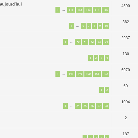
aujourd'hui
4590
1
111
112
113
114
115
…
362
1
6
7
8
9
10
…
2937
1
70
71
72
73
74
…
130
1
2
3
4
6070
1
148
149
150
151
152
…
60
1
2
1094
1
24
25
26
27
28
…
2
187
1
2
3
4
5