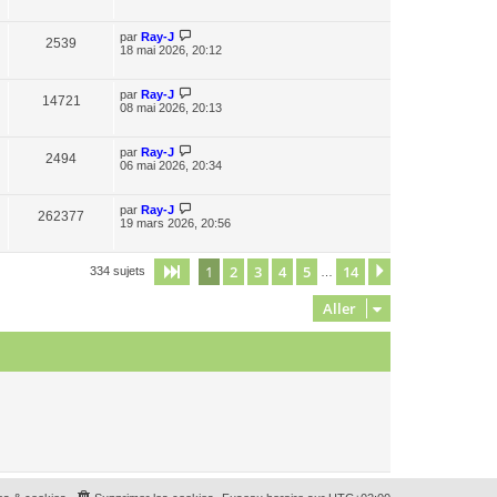
par
Ray-J
2539
18 mai 2026, 20:12
par
Ray-J
14721
08 mai 2026, 20:13
par
Ray-J
2494
06 mai 2026, 20:34
par
Ray-J
262377
19 mars 2026, 20:56
1
2
3
4
5
14
Page
1
sur
14
Suivant
334 sujets
…
Aller