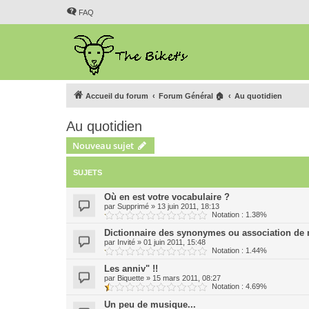
FAQ
Accueil du forum
Forum Général 🏠
Au quotidien
Au quotidien
Nouveau sujet
SUJETS
Où en est votre vocabulaire ?
par
Supprimé
»
13 juin 2011, 18:13
Notation : 1.38%
Dictionnaire des synonymes ou association de
par
Invité
»
01 juin 2011, 15:48
Notation : 1.44%
Les anniv" !!
par
Biquette
»
15 mars 2011, 08:27
Notation : 4.69%
Un peu de musique...