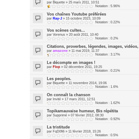
par
Biquette
»
25 mars 2011, 10:51
Notation : 5.96%
Vos chaînes Youtube préférées
par
Ray-J
»
15 octobre 2023, 10:09
Notation : 0.22%
Vos scènes cultes...
par
Vorenus
»
20 août 2011, 10:40
Notation : 0.2%
Citations, proverbes, légendes, images, vidéos, 
par
amazone
»
11 mai 2019, 11:37
Notation : 3.17%
Le décompte en images !
par
Flop
»
02 décembre 2011, 19:25
Notation : 0.21%
Les peoples.
par
Biquette
»
11 novembre 2014, 19:06
Notation : 1.6%
On connaît la chanson
par
Invité
»
17 mars 2011, 12:51
Notation : 1.62%
Topikamauvaise humeur, Bis répétita
par
Supprimé
»
07 février 2012, 08:30
Notation : 0.92%
La tristitude
par
FqD0fi6
»
11 février 2018, 15:26
Notation : 0.5%