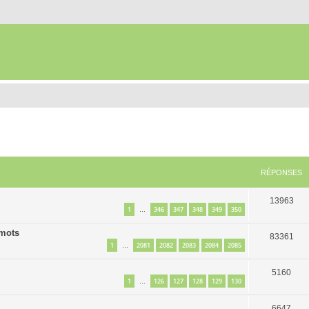
RÉPONSES
13963
1
346
347
348
349
350
…
 mots
83361
1
2081
2082
2083
2084
2085
…
5160
1
126
127
128
129
130
…
6647