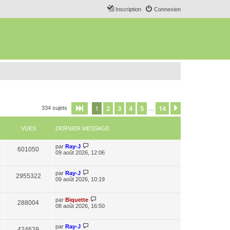
Inscription
Connexion
1
2
3
4
5
14
Page
1
sur
14
Suivant
334 sujets
…
VUES
DERNIER MESSAGE
par
Ray-J
601050
09 août 2026, 12:06
par
Ray-J
2955322
09 août 2026, 10:19
par
Biquette
288004
08 août 2026, 16:50
par
Ray-J
424629