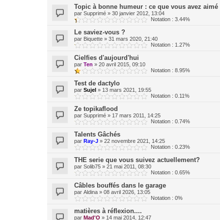
Topic à bonne humeur : ce que vous avez aimé 
par
Supprimé
»
30 janvier 2012, 13:04
Notation : 3.44%
Le saviez-vous ?
par
Biquette
»
31 mars 2020, 21:40
Notation : 1.27%
Cielfies d'aujourd'hui
par
Ten
»
20 avril 2015, 09:10
Notation : 8.95%
Test de dactylo
par
Sujel
»
13 mars 2021, 19:55
Notation : 0.11%
Ze topikaflood
par
Supprimé
»
17 mars 2011, 14:25
Notation : 0.74%
Talents Gâchés
par
Ray-J
»
22 novembre 2021, 14:25
Notation : 0.23%
THE serie que vous suivez actuellement?
par
Solib75
»
21 mai 2011, 08:30
Notation : 0.65%
Câbles bouffés dans le garage
par
Aldina
»
08 avril 2026, 13:05
Notation : 0%
matières à réflexion....
par
Mad'O
»
14 mai 2014, 12:47