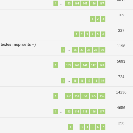
1
163
164
165
166
167
…
109
1
2
3
227
1
2
3
4
5
6
textes inspirants =)
1198
1
26
27
28
29
30
…
5693
1
139
140
141
142
143
…
724
1
15
16
17
18
19
…
14236
1
352
353
354
355
356
…
4656
1
113
114
115
116
117
…
256
1
3
4
5
6
7
…