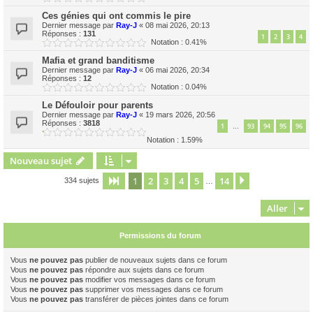
Ces génies qui ont commis le pire
Dernier message par
Ray-J
«
08 mai 2026, 20:13
Réponses :
131
1
2
3
4
Notation : 0.41%
Mafia et grand banditisme
Dernier message par
Ray-J
«
06 mai 2026, 20:34
Réponses :
12
Notation : 0.04%
Le Défouloir pour parents
Dernier message par
Ray-J
«
19 mars 2026, 20:56
Réponses :
3818
1
93
94
95
96
…
Notation : 1.59%
Nouveau sujet
1
2
3
4
5
14
Page
1
sur
14
Suivant
334 sujets
…
Aller
Permissions du forum
Vous
ne pouvez pas
publier de nouveaux sujets dans ce forum
Vous
ne pouvez pas
répondre aux sujets dans ce forum
Vous
ne pouvez pas
modifier vos messages dans ce forum
Vous
ne pouvez pas
supprimer vos messages dans ce forum
Vous
ne pouvez pas
transférer de pièces jointes dans ce forum