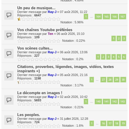
Notation : 4.69%
Un peu de musique...
Dernier message par
Ray-J
«
07 août 2026, 11:22
Réponses :
6647
1
164
165
166
167
…
Notation : 5.96%
Vos chaînes Youtube préférées
Dernier message par
Ten
«
06 août 2026, 15:10
Réponses :
109
1
2
3
Notation : 0.22%
Vos scènes cultes...
Dernier message par
Ray-J
«
06 août 2026, 13:06
Réponses :
227
1
2
3
4
5
6
Notation : 0.2%
Citations, proverbes, légendes, images, vidéos, textes
inspirants =)
Dernier message par
Ray-J
«
05 août 2026, 21:16
Réponses :
1198
1
27
28
29
30
…
Notation : 3.17%
Le décompte en images !
Dernier message par
Ray-J
«
02 août 2026, 10:42
Réponses :
5693
1
140
141
142
143
…
Notation : 0.21%
Les peoples.
Dernier message par
Ray-J
«
31 juillet 2026, 12:28
Réponses :
724
1
16
17
18
19
…
Notation : 1.6%