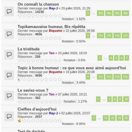
On connaît la chanson
Dernier message par
Ray-J
«
29 juillet 2026, 21:28
Réponses :
14236
1
353
354
355
356
…
Notation : 1.62%
Topikamauvaise humeur, Bis répétita
Dernier message par
Biquette
«
22 juillet 2026, 09:58
Réponses :
4656
1
114
115
116
117
…
Notation : 0.92%
La tristitude
Dernier message par
Ten
«
20 juillet 2026, 18:03
Réponses :
256
1
4
5
6
7
…
Notation : 0.5%
Topic à bonne humeur : ce que vous avez aimé aujourd'hui
Dernier message par
Biquette
«
19 juillet 2026, 20:08
Réponses :
4590
1
112
113
114
115
…
Notation : 3.44%
Le saviez-vous ?
Dernier message par
Ten
«
07 juillet 2026, 19:21
Réponses :
362
1
7
8
9
10
…
Notation : 1.27%
Cielfies d'aujourd'hui
Dernier message par
Ray-J
«
02 juillet 2026, 23:07
Réponses :
2937
1
71
72
73
74
…
Notation : 8.95%
Test de dactylo