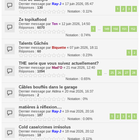
Dernier message par
Ray-J
«
17 juin 2026, 05:47
Réponses :
130
1
2
3
4
Notation : 0.11%
Ze topikaflood
Dernier message par
Ten
«
12 juin 2026, 14:50
Réponses :
6070
1
149
150
151
152
…
Notation : 0.74%
Talents Gâchés
Dernier message par
Biquette
«
07 juin 2026, 18:11
Réponses :
60
1
2
Notation : 0.23%
THE serie que vous suivez actuellement?
Dernier message par
Mad'O
«
21 mai 2026, 12:40
Réponses :
1094
1
25
26
27
28
…
Notation : 0.65%
Câbles bouffés dans le garage
Dernier message par
Aldina
«
20 mai 2026, 16:37
Réponses :
2
Notation : 0%
matières à réflexion....
Dernier message par
Ray-J
«
19 mai 2026, 20:16
Réponses :
187
1
2
3
4
5
Notation : 0.06%
Cold case/crimes irrésolus
Dernier message par
Ray-J
«
18 mai 2026, 20:12
Réponses :
18
Notation : 0.11%