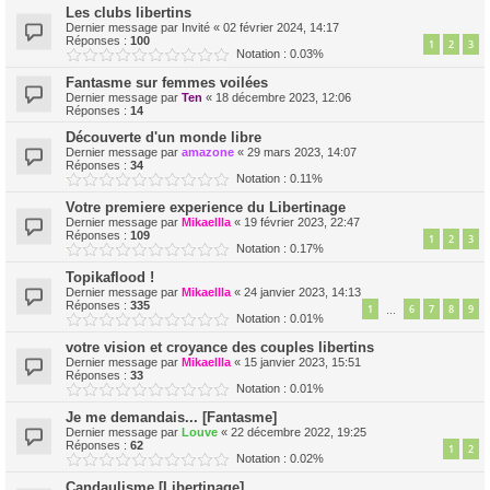
Les clubs libertins
Dernier message par
Invité
«
02 février 2024, 14:17
Réponses :
100
1
2
3
Notation : 0.03%
Fantasme sur femmes voilées
Dernier message par
Ten
«
18 décembre 2023, 12:06
Réponses :
14
Découverte d'un monde libre
Dernier message par
amazone
«
29 mars 2023, 14:07
Réponses :
34
Notation : 0.11%
Votre premiere experience du Libertinage
Dernier message par
Mikaellla
«
19 février 2023, 22:47
Réponses :
109
1
2
3
Notation : 0.17%
Topikaflood !
Dernier message par
Mikaellla
«
24 janvier 2023, 14:13
Réponses :
335
1
6
7
8
9
…
Notation : 0.01%
votre vision et croyance des couples libertins
Dernier message par
Mikaellla
«
15 janvier 2023, 15:51
Réponses :
33
Notation : 0.01%
Je me demandais... [Fantasme]
Dernier message par
Louve
«
22 décembre 2022, 19:25
Réponses :
62
1
2
Notation : 0.02%
Candaulisme [Libertinage]