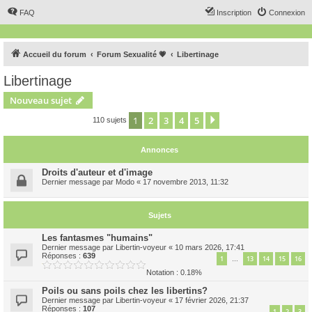
FAQ
Inscription
Connexion
Accueil du forum
Forum Sexualité 💗
Libertinage
Libertinage
Nouveau sujet
1
2
3
4
5
Suivant
110 sujets
Annonces
Droits d'auteur et d'image
Dernier message par
Modo
«
17 novembre 2013, 11:32
Sujets
Les fantasmes "humains"
Dernier message par
Libertin-voyeur
«
10 mars 2026, 17:41
Réponses :
639
1
13
14
15
16
…
Notation : 0.18%
Poils ou sans poils chez les libertins?
Dernier message par
Libertin-voyeur
«
17 février 2026, 21:37
Réponses :
107
1
2
3