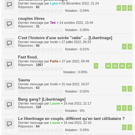
Dernier message par
Lynx
«
03 décembre 2022, 21:24
Réponses :
82
1
2
3
Notation : 0.04%
couples libres
Dernier message par
Ten
«
14 octobre 2022, 15:44
Réponses :
31
Notation : 0.05%
C'est l'histoire d'une soirée "ratée" ... [Libertinage]
Dernier message par
Invité
«
27 juillet 2022, 09:33
Réponses :
56
1
2
Notation : 0.01%
Fast flood.
Dernier message par
Farfa
«
27 juin 2022, 09:49
Réponses :
1867
1
44
45
46
47
…
Notation : 0.03%
Sauna
Dernier message par
Invité
«
31 mai 2022, 16:07
Réponses :
63
1
2
Notation : 0.02%
Bang gang? [Libertinage]
Dernier message par
Louve
«
16 mai 2022, 22:17
Réponses :
118
1
2
3
Notation : 0%
Le libertinage en couple, différent qu'en tant célibataire ?
Dernier message par
Louve
«
16 mai 2022, 22:10
Réponses :
64
1
2
Notation : 0.03%