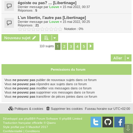
égoiste ou pas? ... [Libertinage]
Dernier message par
Louve
«
15 mai 2022, 00:37
Réponses :
5
L'un libertin, l'autre pas [Libertinage]
Dernier message par
Louve
«
15 mai 2022, 00:25
Réponses :
21
Notation : 0%
Nouveau sujet
1
2
3
4
5
Suivant
110 sujets
Aller
Permissions du forum
Vous
ne pouvez pas
publier de nouveaux sujets dans ce forum
Vous
ne pouvez pas
répondre aux sujets dans ce forum
Vous
ne pouvez pas
modifier vos messages dans ce forum
Vous
ne pouvez pas
supprimer vos messages dans ce forum
Vous
ne pouvez pas
transférer de pièces jointes dans ce forum
Politiques & cookies
Supprimer les cookies
Fuseau horaire sur
UTC+02:00
Développé par
phpBB
® Forum Software © phpBB Limited
Traduction française officielle
©
Qiaeru
⇩
Style
proflat
par ©
Mazeltof
2017
Confidentialité
|
Conditions