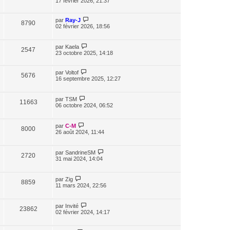
17 février 2026, 21:37
par
Ray-J
8790
02 février 2026, 18:56
par
Kaela
2547
23 octobre 2025, 14:18
par
Voltof
5676
16 septembre 2025, 12:27
par
TSM
11663
06 octobre 2024, 06:52
par
C-M
8000
26 août 2024, 11:44
par
SandrineSM
2720
31 mai 2024, 14:04
par
Zig
8859
11 mars 2024, 22:56
par
Invité
23862
02 février 2024, 14:17