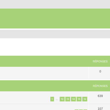
RÉPONSES
0
RÉPONSES
639
1
12
13
14
15
16
…
107