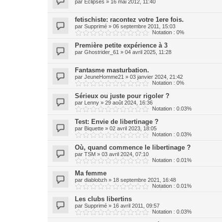
par
Eclipses
»
16 mai 2012, 11:40
fetischiste: racontez votre 1ere fois.
par
Supprimé
»
06 septembre 2011, 15:03
Notation : 0%
Première petite expérience à 3
par
Ghostrider_61
»
04 avril 2025, 11:28
Fantasme masturbation.
par
JeuneHomme21
»
03 janvier 2024, 21:42
Notation : 0%
Sérieux ou juste pour rigoler ?
par
Lenny
»
29 août 2024, 16:36
Notation : 0.03%
Test: Envie de libertinage ?
par
Biquette
»
02 avril 2023, 18:05
Notation : 0.03%
Où, quand commence le libertinage ?
par
TSM
»
03 avril 2024, 07:10
Notation : 0.01%
Ma femme
par
diablobzh
»
18 septembre 2021, 16:48
Notation : 0.01%
Les clubs libertins
par
Supprimé
»
16 avril 2011, 09:57
Notation : 0.03%