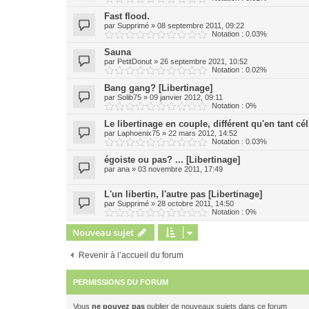
Fast flood.
par
Supprimé
»
08 septembre 2011, 09:22
Notation : 0.03%
Sauna
par
PetitDonut
»
26 septembre 2021, 10:52
Notation : 0.02%
Bang gang? [Libertinage]
par
Solib75
»
09 janvier 2012, 09:11
Notation : 0%
Le libertinage en couple, différent qu'en tant cél
par
Laphoenix75
»
22 mars 2012, 14:52
Notation : 0.03%
égoiste ou pas? ... [Libertinage]
par
ana
»
03 novembre 2011, 17:49
L'un libertin, l'autre pas [Libertinage]
par
Supprimé
»
28 octobre 2011, 14:50
Notation : 0%
Nouveau sujet
Revenir à l’accueil du forum
PERMISSIONS DU FORUM
Vous
ne pouvez pas
publier de nouveaux sujets dans ce forum