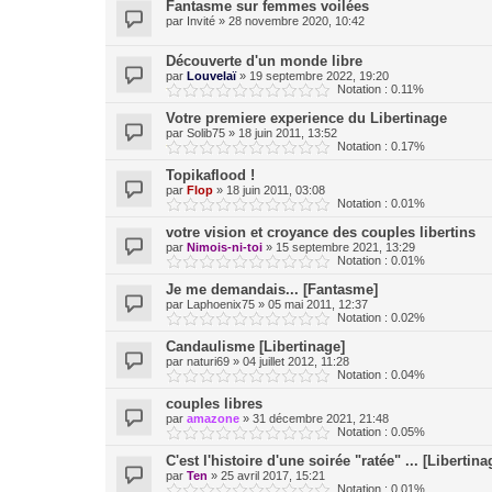
Fantasme sur femmes voilées
par
Invité
»
28 novembre 2020, 10:42
Découverte d'un monde libre
par
Louvelaï
»
19 septembre 2022, 19:20
Notation : 0.11%
Votre premiere experience du Libertinage
par
Solib75
»
18 juin 2011, 13:52
Notation : 0.17%
Topikaflood !
par
Flop
»
18 juin 2011, 03:08
Notation : 0.01%
votre vision et croyance des couples libertins
par
Nimois-ni-toi
»
15 septembre 2021, 13:29
Notation : 0.01%
Je me demandais... [Fantasme]
par
Laphoenix75
»
05 mai 2011, 12:37
Notation : 0.02%
Candaulisme [Libertinage]
par
naturi69
»
04 juillet 2012, 11:28
Notation : 0.04%
couples libres
par
amazone
»
31 décembre 2021, 21:48
Notation : 0.05%
C'est l'histoire d'une soirée "ratée" ... [Libertina
par
Ten
»
25 avril 2017, 15:21
Notation : 0.01%