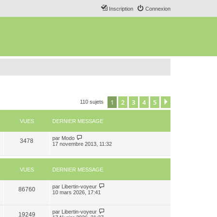
Inscription
Connexion
1
2
3
4
5
Suivant
110 sujets
VUES
DERNIER MESSAGE
par
Modo
3478
17 novembre 2013, 11:32
VUES
DERNIER MESSAGE
par
Libertin-voyeur
86760
10 mars 2026, 17:41
par
Libertin-voyeur
19249