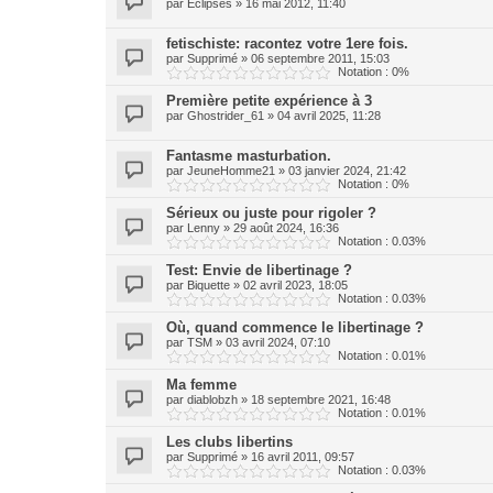
par
Eclipses
»
16 mai 2012, 11:40
fetischiste: racontez votre 1ere fois.
par
Supprimé
»
06 septembre 2011, 15:03
Notation : 0%
Première petite expérience à 3
par
Ghostrider_61
»
04 avril 2025, 11:28
Fantasme masturbation.
par
JeuneHomme21
»
03 janvier 2024, 21:42
Notation : 0%
Sérieux ou juste pour rigoler ?
par
Lenny
»
29 août 2024, 16:36
Notation : 0.03%
Test: Envie de libertinage ?
par
Biquette
»
02 avril 2023, 18:05
Notation : 0.03%
Où, quand commence le libertinage ?
par
TSM
»
03 avril 2024, 07:10
Notation : 0.01%
Ma femme
par
diablobzh
»
18 septembre 2021, 16:48
Notation : 0.01%
Les clubs libertins
par
Supprimé
»
16 avril 2011, 09:57
Notation : 0.03%