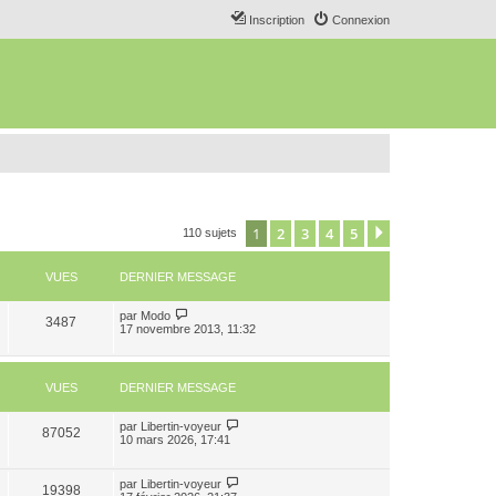
Inscription
Connexion
1
2
3
4
5
Suivant
110 sujets
VUES
DERNIER MESSAGE
par
Modo
3487
17 novembre 2013, 11:32
VUES
DERNIER MESSAGE
par
Libertin-voyeur
87052
10 mars 2026, 17:41
par
Libertin-voyeur
19398