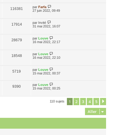
par
Farfa
116381
27 juin 2022, 09:49
par
Invité
17914
31 mai 2022, 16:07
par
Louve
28679
16 mai 2022, 22:17
par
Louve
18548
16 mai 2022, 22:10
par
Louve
5719
15 mai 2022, 00:37
par
Louve
9390
15 mai 2022, 00:25
1
2
3
4
5
Suivant
110 sujets
Aller