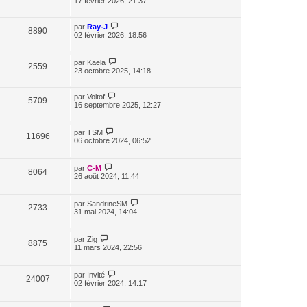
17 février 2026, 21:37
par
Ray-J
8890
02 février 2026, 18:56
par
Kaela
2559
23 octobre 2025, 14:18
par
Voltof
5709
16 septembre 2025, 12:27
par
TSM
11696
06 octobre 2024, 06:52
par
C-M
8064
26 août 2024, 11:44
par
SandrineSM
2733
31 mai 2024, 14:04
par
Zig
8875
11 mars 2024, 22:56
par
Invité
24007
02 février 2024, 14:17