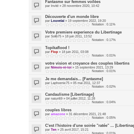
Fantasme sur femmes voilées
par
Invité
»
28 novembre 2020, 10:42
Découverte d'un monde libre
par
Louvelaï
»
19 septembre 2022, 19:20
Notation : 0.11%
Votre premiere experience du Libertinage
par
Solib75
»
18 juin 2011, 13:52
Notation : 0.17%
Topikaflood !
par
Flop
»
18 juin 2011, 03:08
Notation : 0.01%
votre vision et croyance des couples libertins
par
Nimois-ni-toi
»
15 septembre 2021, 13:29
Notation : 0.01%
Je me demandais... [Fantasme]
par
Laphoenix75
»
05 mai 2011, 12:37
Notation : 0.02%
Candaulisme [Libertinage]
par
naturi69
»
04 juillet 2012, 11:28
Notation : 0.04%
couples libres
par
amazone
»
31 décembre 2021, 21:48
Notation : 0.05%
C'est l'histoire d'une soirée "ratée" ... [Libertina
par
Ten
»
25 avril 2017, 15:21
Notation : 0.01%