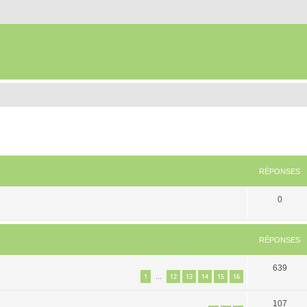
RÉPONSES
0
RÉPONSES
639
1
12
13
14
15
16
…
107