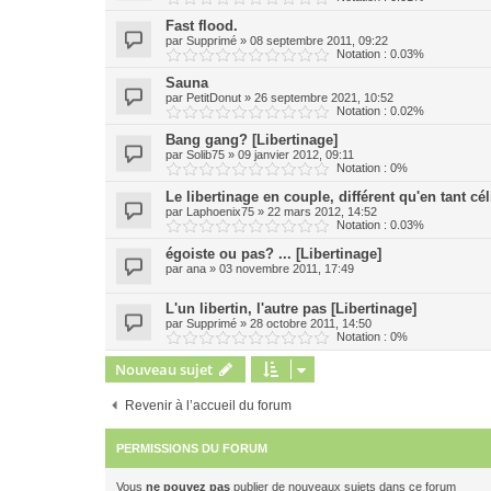
Fast flood.
par
Supprimé
»
08 septembre 2011, 09:22
Notation : 0.03%
Sauna
par
PetitDonut
»
26 septembre 2021, 10:52
Notation : 0.02%
Bang gang? [Libertinage]
par
Solib75
»
09 janvier 2012, 09:11
Notation : 0%
Le libertinage en couple, différent qu'en tant cél
par
Laphoenix75
»
22 mars 2012, 14:52
Notation : 0.03%
égoiste ou pas? ... [Libertinage]
par
ana
»
03 novembre 2011, 17:49
L'un libertin, l'autre pas [Libertinage]
par
Supprimé
»
28 octobre 2011, 14:50
Notation : 0%
Nouveau sujet
Revenir à l’accueil du forum
PERMISSIONS DU FORUM
Vous
ne pouvez pas
publier de nouveaux sujets dans ce forum