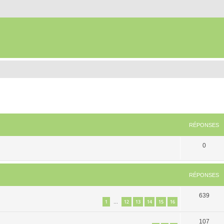
RÉPONSES
0
RÉPONSES
639
1
12
13
14
15
16
…
107