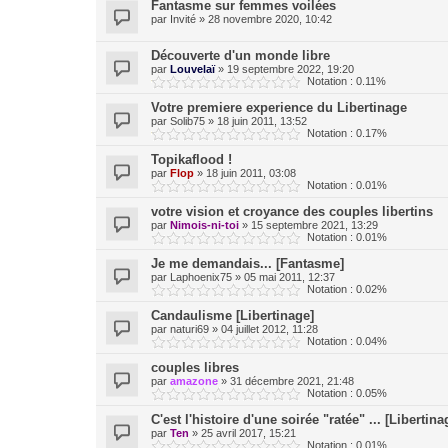
Fantasme sur femmes voilées
par
Invité
»
28 novembre 2020, 10:42
Découverte d'un monde libre
par
Louvelaï
»
19 septembre 2022, 19:20
Notation : 0.11%
Votre premiere experience du Libertinage
par
Solib75
»
18 juin 2011, 13:52
Notation : 0.17%
Topikaflood !
par
Flop
»
18 juin 2011, 03:08
Notation : 0.01%
votre vision et croyance des couples libertins
par
Nimois-ni-toi
»
15 septembre 2021, 13:29
Notation : 0.01%
Je me demandais... [Fantasme]
par
Laphoenix75
»
05 mai 2011, 12:37
Notation : 0.02%
Candaulisme [Libertinage]
par
naturi69
»
04 juillet 2012, 11:28
Notation : 0.04%
couples libres
par
amazone
»
31 décembre 2021, 21:48
Notation : 0.05%
C'est l'histoire d'une soirée "ratée" ... [Libertina
par
Ten
»
25 avril 2017, 15:21
Notation : 0.01%