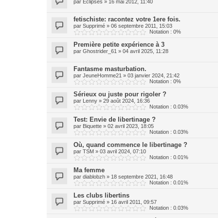
par
Eclipses
»
16 mai 2012, 11:40
fetischiste: racontez votre 1ere fois.
par
Supprimé
»
06 septembre 2011, 15:03
Notation : 0%
Première petite expérience à 3
par
Ghostrider_61
»
04 avril 2025, 11:28
Fantasme masturbation.
par
JeuneHomme21
»
03 janvier 2024, 21:42
Notation : 0%
Sérieux ou juste pour rigoler ?
par
Lenny
»
29 août 2024, 16:36
Notation : 0.03%
Test: Envie de libertinage ?
par
Biquette
»
02 avril 2023, 18:05
Notation : 0.03%
Où, quand commence le libertinage ?
par
TSM
»
03 avril 2024, 07:10
Notation : 0.01%
Ma femme
par
diablobzh
»
18 septembre 2021, 16:48
Notation : 0.01%
Les clubs libertins
par
Supprimé
»
16 avril 2011, 09:57
Notation : 0.03%