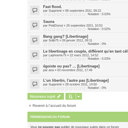
Fast flood.
par
Supprimé
»
08 septembre 2011, 09:22
Notation : 0.03%
Sauna
par
PetitDonut
»
26 septembre 2021, 10:52
Notation : 0.02%
Bang gang? [Libertinage]
par
Solib75
»
09 janvier 2012, 09:11
Notation : 0%
Le libertinage en couple, différent qu'en tant cél
par
Laphoenix75
»
22 mars 2012, 14:52
Notation : 0.03%
égoiste ou pas? ... [Libertinage]
par
ana
»
03 novembre 2011, 17:49
L'un libertin, l'autre pas [Libertinage]
par
Supprimé
»
28 octobre 2011, 14:50
Notation : 0%
Nouveau sujet
Revenir à l’accueil du forum
PERMISSIONS DU FORUM
Vous
ne pouvez pas
publier de nouveaux sujets dans ce forum