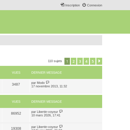
Inscription
Connexion
1
2
3
4
5
Suivant
110 sujets
VUES
DERNIER MESSAGE
par
Modo
3487
17 novembre 2013, 11:32
VUES
DERNIER MESSAGE
par
Libertin-voyeur
86952
10 mars 2026, 17:41
par
Libertin-voyeur
19308