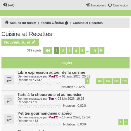
FAQ
Inscription
Connexion
Accueil du forum
Forum Général 🏠
Cuisine et Recettes
Cuisine et Recettes
Nouveau sujet
1
2
3
4
5
13
Page
1
sur
13
Suivant
319 sujets
…
Sujets
Libre expression autour de la cuisine
Dernier message par
Mad'O
«
01 août 2026, 20:31
Réponses :
7537
1
186
187
188
189
…
Notation : 2.12%
Tarte à la choucroute et au munster
Dernier message par
Ten
«
03 juin 2026, 19:25
Réponses :
8
Notation : 0.02%
Petites gourmandises d'apéro
Dernier message par
Mad'O
«
14 avril 2026, 19:14
Réponses :
57
1
2
Notation : 0.03%