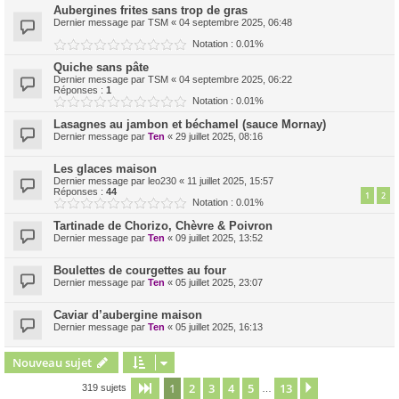
Aubergines frites sans trop de gras
Dernier message par
TSM
«
04 septembre 2025, 06:48
Notation : 0.01%
Quiche sans pâte
Dernier message par
TSM
«
04 septembre 2025, 06:22
Réponses :
1
Notation : 0.01%
Lasagnes au jambon et béchamel (sauce Mornay)
Dernier message par
Ten
«
29 juillet 2025, 08:16
Les glaces maison
Dernier message par
leo230
«
11 juillet 2025, 15:57
Réponses :
44
1
2
Notation : 0.01%
Tartinade de Chorizo, Chèvre & Poivron
Dernier message par
Ten
«
09 juillet 2025, 13:52
Boulettes de courgettes au four
Dernier message par
Ten
«
05 juillet 2025, 23:07
Caviar d’aubergine maison
Dernier message par
Ten
«
05 juillet 2025, 16:13
Nouveau sujet
1
2
3
4
5
13
Page
1
sur
13
Suivant
319 sujets
…