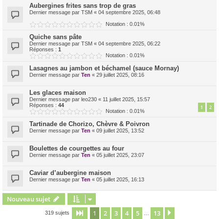
Aubergines frites sans trop de gras
Dernier message par
TSM
«
04 septembre 2025, 06:48
Notation : 0.01%
Quiche sans pâte
Dernier message par
TSM
«
04 septembre 2025, 06:22
Réponses :
1
Notation : 0.01%
Lasagnes au jambon et béchamel (sauce Mornay)
Dernier message par
Ten
«
29 juillet 2025, 08:16
Les glaces maison
Dernier message par
leo230
«
11 juillet 2025, 15:57
Réponses :
44
1
2
Notation : 0.01%
Tartinade de Chorizo, Chèvre & Poivron
Dernier message par
Ten
«
09 juillet 2025, 13:52
Boulettes de courgettes au four
Dernier message par
Ten
«
05 juillet 2025, 23:07
Caviar d’aubergine maison
Dernier message par
Ten
«
05 juillet 2025, 16:13
Nouveau sujet
1
2
3
4
5
13
Page
1
sur
13
Suivant
319 sujets
…