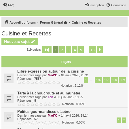
FAQ
Inscription
Connexion
Accueil du forum
Forum Général 🏠
Cuisine et Recettes
Cuisine et Recettes
Nouveau sujet
1
2
3
4
5
13
Page
1
sur
13
Suivant
319 sujets
…
Sujets
Libre expression autour de la cuisine
Dernier message par
Mad'O
«
01 août 2026, 20:31
Réponses :
7537
1
186
187
188
189
…
Notation : 2.12%
Tarte à la choucroute et au munster
Dernier message par
Ten
«
03 juin 2026, 19:25
Réponses :
8
Notation : 0.02%
Petites gourmandises d'apéro
Dernier message par
Mad'O
«
14 avril 2026, 19:14
Réponses :
57
1
2
Notation : 0.03%