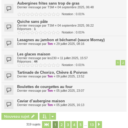
Aubergines frites sans trop de gras
Dernier message par
TSM
«
04 septembre 2025, 06:48
Notation : 0.01%
Quiche sans pâte
Dernier message par
TSM
«
04 septembre 2025, 06:22
Réponses :
1
Notation : 0.01%
Lasagnes au jambon et béchamel (sauce Mornay)
Dernier message par
Ten
«
29 juillet 2025, 08:16
Les glaces maison
Dernier message par
leo230
«
11 juillet 2025, 15:57
Réponses :
44
1
2
Notation : 0.01%
Tartinade de Chorizo, Chèvre & Poivron
Dernier message par
Ten
«
09 juillet 2025, 13:52
Boulettes de courgettes au four
Dernier message par
Ten
«
05 juillet 2025, 23:07
Caviar d’aubergine maison
Dernier message par
Ten
«
05 juillet 2025, 16:13
Nouveau sujet
1
2
3
4
5
13
Page
1
sur
13
Suivant
319 sujets
…