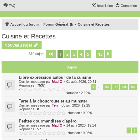
FAQ
Inscription
Connexion
Accueil du forum
Forum Général 🏠
Cuisine et Recettes
Cuisine et Recettes
Nouveau sujet
1
2
3
4
5
13
Page
1
sur
13
Suivant
319 sujets
…
Sujets
Libre expression autour de la cuisine
Dernier message par
Mad'O
«
01 août 2026, 20:31
Réponses :
7537
1
186
187
188
189
…
Notation : 2.12%
Tarte à la choucroute et au munster
Dernier message par
Ten
«
03 juin 2026, 19:25
Réponses :
8
Notation : 0.02%
Petites gourmandises d'apéro
Dernier message par
Mad'O
«
14 avril 2026, 19:14
Réponses :
57
1
2
Notation : 0.03%