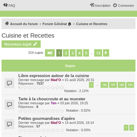
FAQ
Inscription
Connexion
Accueil du forum
Forum Général 🏠
Cuisine et Recettes
Cuisine et Recettes
Nouveau sujet
1
2
3
4
5
13
Page
1
sur
13
Suivant
319 sujets
…
Sujets
Libre expression autour de la cuisine
Dernier message par
Mad'O
«
01 août 2026, 20:31
Réponses :
7537
1
186
187
188
189
…
Notation : 2.12%
Tarte à la choucroute et au munster
Dernier message par
Ten
«
03 juin 2026, 19:25
Réponses :
8
Notation : 0.02%
Petites gourmandises d'apéro
Dernier message par
Mad'O
«
14 avril 2026, 19:14
Réponses :
57
1
2
Notation : 0.03%