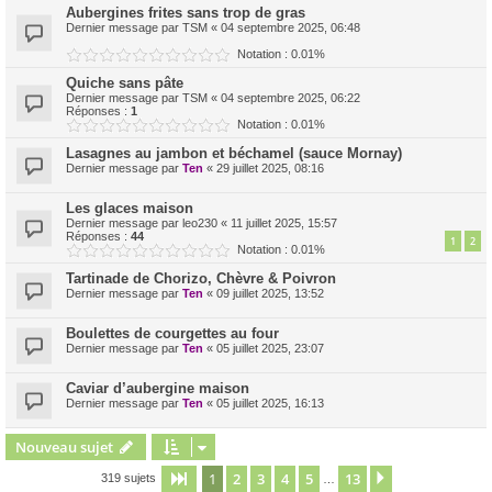
Aubergines frites sans trop de gras
Dernier message par
TSM
«
04 septembre 2025, 06:48
Notation : 0.01%
Quiche sans pâte
Dernier message par
TSM
«
04 septembre 2025, 06:22
Réponses :
1
Notation : 0.01%
Lasagnes au jambon et béchamel (sauce Mornay)
Dernier message par
Ten
«
29 juillet 2025, 08:16
Les glaces maison
Dernier message par
leo230
«
11 juillet 2025, 15:57
Réponses :
44
1
2
Notation : 0.01%
Tartinade de Chorizo, Chèvre & Poivron
Dernier message par
Ten
«
09 juillet 2025, 13:52
Boulettes de courgettes au four
Dernier message par
Ten
«
05 juillet 2025, 23:07
Caviar d’aubergine maison
Dernier message par
Ten
«
05 juillet 2025, 16:13
Nouveau sujet
1
2
3
4
5
13
Page
1
sur
13
Suivant
319 sujets
…