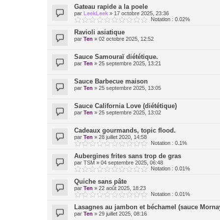
Gateau rapide a la poele
par
LeekLeek
»
17 octobre 2025, 23:36
Notation : 0.02%
Ravioli asiatique
par
Ten
»
02 octobre 2025, 12:52
Sauce Samouraï diététique.
par
Ten
»
25 septembre 2025, 13:21
Sauce Barbecue maison
par
Ten
»
25 septembre 2025, 13:05
Sauce California Love (diététique)
par
Ten
»
25 septembre 2025, 13:02
Cadeaux gourmands, topic flood.
par
Ten
»
28 juillet 2020, 14:58
Notation : 0.1%
Aubergines frites sans trop de gras
par
TSM
»
04 septembre 2025, 06:48
Notation : 0.01%
Quiche sans pâte
par
Ten
»
22 août 2025, 18:23
Notation : 0.01%
Lasagnes au jambon et béchamel (sauce Morna
par
Ten
»
29 juillet 2025, 08:16