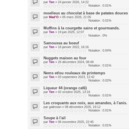
par
Ten
»
24 janvier 2026, 14:22
Notation : 0.01%
moelleux au chocolat à base de patates douces
par
Mad'O
»
05 mars 2026, 21:05
Notation : 0.01%
Muffins à la courgette sains et gourmands.
par
Ten
»
19 juin 2025, 12:07
Notation : 0%
Samoussa au boeuf
par
Ten
»
16 janvier 2022, 16:16
Notation : 0.04%
Nuggets maison au four
par
Ten
»
26 décembre 2024, 08:49
Notation : 0.01%
Nems et/ou rouleaux de printemps
par
Ten
»
03 septembre 2023, 12:42
Notation : 0.02%
Liqueur 44 (orange café)
par
Ten
»
02 octobre 2025, 13:16
Notation : 0.01%
Les croquants aux noix, aux amandes, à l'anis.
par
galinstan
»
08 décembre 2025, 19:12
Notation : 0.01%
Soupe à l'ail
par
Ten
»
06 novembre 2025, 22:45
Notation : 0.01%