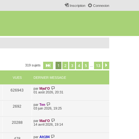
Inscription
Connexion
1
2
3
4
5
13
Page
1
sur
13
Suivant
319 sujets
…
VUES
DERNIER MESSAGE
par
Mad'O
626943
01 août 2026, 20:31
par
Ten
2692
03 juin 2026, 19:25
par
Mad'O
20288
14 avril 2026, 19:14
par
Alt184
478