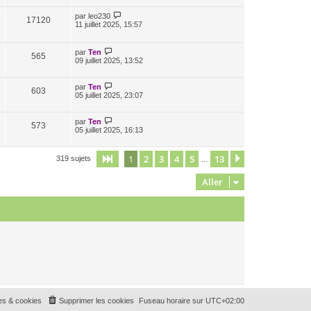
par
leo230
17120
11 juillet 2025, 15:57
par
Ten
565
09 juillet 2025, 13:52
par
Ten
603
05 juillet 2025, 23:07
par
Ten
573
05 juillet 2025, 16:13
1
2
3
4
5
13
Page
1
sur
13
Suivant
319 sujets
…
Aller
es & cookies
Supprimer les cookies
Fuseau horaire sur
UTC+02:00