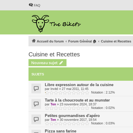
FAQ
Accueil du forum
Forum Général 🏠
Cuisine et Recettes
Cuisine et Recettes
Nouveau sujet
SUJETS
Libre expression autour de la cuisine
par
Invité
»
27 mai 2011, 11:45
Notation : 2.12%
Tarte à la choucroute et au munster
par
Ten
»
23 novembre 2024, 18:37
Notation : 0.02%
Petites gourmandises d'apéro
par
Ten
»
30 novembre 2017, 18:54
Notation : 0.03%
Pizza sans farine