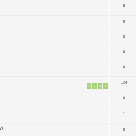
8
0
0
0
0
124
1
2
3
4
0
1
y)
0