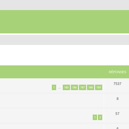
RÉPONSES
7537
1
185
186
187
188
189
…
8
57
1
2
6