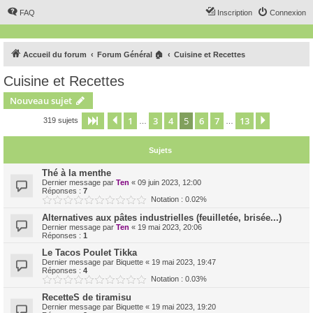
FAQ
Inscription
Connexion
Accueil du forum
Forum Général 🏠
Cuisine et Recettes
Cuisine et Recettes
Nouveau sujet
1
3
4
5
6
7
13
Page
5
Précédent
sur
13
Suivant
319 sujets
…
…
Sujets
Thé à la menthe
Dernier message par
Ten
«
09 juin 2023, 12:00
Réponses :
7
Notation : 0.02%
Alternatives aux pâtes industrielles (feuilletée, brisée...)
Dernier message par
Ten
«
19 mai 2023, 20:06
Réponses :
1
Le Tacos Poulet Tikka
Dernier message par
Biquette
«
19 mai 2023, 19:47
Réponses :
4
Notation : 0.03%
RecetteS de tiramisu
Dernier message par
Biquette
«
19 mai 2023, 19:20