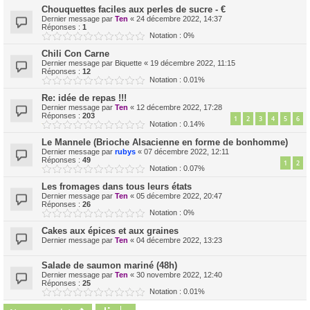
Chouquettes faciles aux perles de sucre - €
Dernier message par
Ten
«
24 décembre 2022, 14:37
Réponses :
1
Notation : 0%
Chili Con Carne
Dernier message par
Biquette
«
19 décembre 2022, 11:15
Réponses :
12
Notation : 0.01%
Re: idée de repas !!!
Dernier message par
Ten
«
12 décembre 2022, 17:28
Réponses :
203
1
2
3
4
5
6
Notation : 0.14%
Le Mannele (Brioche Alsacienne en forme de bonhomme)
Dernier message par
rubys
«
07 décembre 2022, 12:11
Réponses :
49
1
2
Notation : 0.07%
Les fromages dans tous leurs états
Dernier message par
Ten
«
05 décembre 2022, 20:47
Réponses :
26
Notation : 0%
Cakes aux épices et aux graines
Dernier message par
Ten
«
04 décembre 2022, 13:23
Salade de saumon mariné (48h)
Dernier message par
Ten
«
30 novembre 2022, 12:40
Réponses :
25
Notation : 0.01%