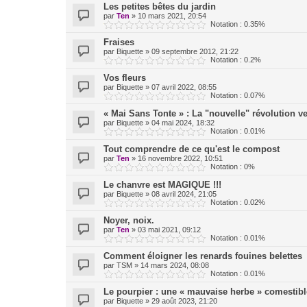
Les petites bêtes du jardin
par
Ten
»
10 mars 2021, 20:54
Notation : 0.35%
Fraises
par
Biquette
»
09 septembre 2012, 21:22
Notation : 0.2%
Vos fleurs
par
Biquette
»
07 avril 2022, 08:55
Notation : 0.07%
« Mai Sans Tonte » : La "nouvelle" révolution ve
par
Biquette
»
04 mai 2024, 18:32
Notation : 0.01%
Tout comprendre de ce qu'est le compost
par
Ten
»
16 novembre 2022, 10:51
Notation : 0%
Le chanvre est MAGIQUE !!!
par
Biquette
»
08 avril 2024, 21:05
Notation : 0.02%
Noyer, noix.
par
Ten
»
03 mai 2021, 09:12
Notation : 0.01%
Comment éloigner les renards fouines belettes
par
TSM
»
14 mars 2024, 08:08
Notation : 0.01%
Le pourpier : une « mauvaise herbe » comestibl
par
Biquette
»
29 août 2023, 21:20