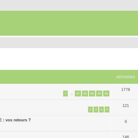
RÉPONSES
1778
1
41
42
43
44
45
…
121
1
2
3
4
E : vos retours ?
0
146