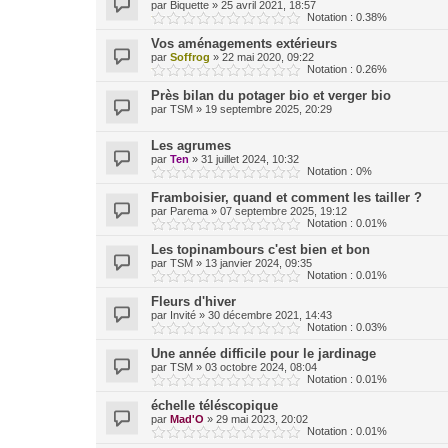
par
Biquette
»
25 avril 2021, 18:57
Notation : 0.38%
Vos aménagements extérieurs
par
Soffrog
»
22 mai 2020, 09:22
Notation : 0.26%
Près bilan du potager bio et verger bio
par
TSM
»
19 septembre 2025, 20:29
Les agrumes
par
Ten
»
31 juillet 2024, 10:32
Notation : 0%
Framboisier, quand et comment les tailler ?
par
Parema
»
07 septembre 2025, 19:12
Notation : 0.01%
Les topinambours c'est bien et bon
par
TSM
»
13 janvier 2024, 09:35
Notation : 0.01%
Fleurs d'hiver
par
Invité
»
30 décembre 2021, 14:43
Notation : 0.03%
Une année difficile pour le jardinage
par
TSM
»
03 octobre 2024, 08:04
Notation : 0.01%
échelle téléscopique
par
Mad'O
»
29 mai 2023, 20:02
Notation : 0.01%