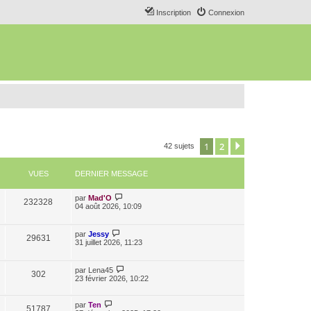
Inscription
Connexion
1
2
Suivant
42 sujets
VUES
DERNIER MESSAGE
par
Mad'O
232328
04 août 2026, 10:09
par
Jessy
29631
31 juillet 2026, 11:23
par
Lena45
302
23 février 2026, 10:22
par
Ten
51787