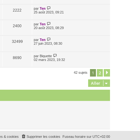
par
Ten
2222
25 août 2023, 09:21
par
Ten
2400
20 août 2023, 08:29
par
Ten
32499
27 juin 2023, 08:30
par
Biquette
8690
02 mars 2023, 19:32
1
2
Suivant
42 sujets
Aller
es & cookies
Supprimer les cookies
Fuseau horaire sur
UTC+02:00