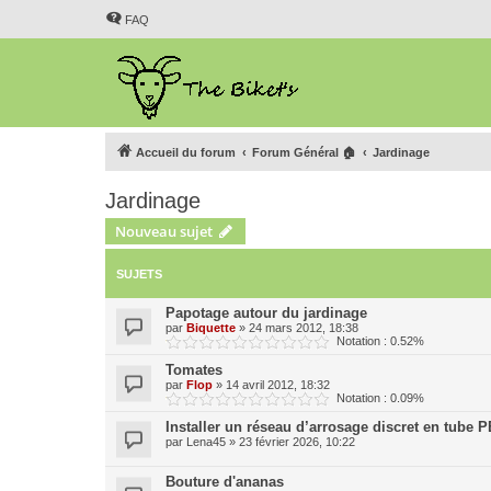
FAQ
Accueil du forum
Forum Général 🏠
Jardinage
Jardinage
Nouveau sujet
SUJETS
Papotage autour du jardinage
par
Biquette
»
24 mars 2012, 18:38
Notation : 0.52%
Tomates
par
Flop
»
14 avril 2012, 18:32
Notation : 0.09%
Installer un réseau d’arrosage discret en tube P
par
Lena45
»
23 février 2026, 10:22
Bouture d'ananas