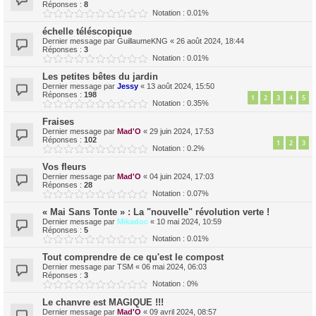
Réponses :
8
Notation : 0.01%
échelle téléscopique
Dernier message par
GuillaumeKNG
«
26 août 2024, 18:44
Réponses :
3
Notation : 0.01%
Les petites bêtes du jardin
Dernier message par
Jessy
«
13 août 2024, 15:50
Réponses :
198
1
2
3
4
5
Notation : 0.35%
Fraises
Dernier message par
Mad'O
«
29 juin 2024, 17:53
Réponses :
102
1
2
3
Notation : 0.2%
Vos fleurs
Dernier message par
Mad'O
«
04 juin 2024, 17:03
Réponses :
28
Notation : 0.07%
« Mai Sans Tonte » : La "nouvelle" révolution verte !
Dernier message par
Mikadoc
«
10 mai 2024, 10:59
Réponses :
5
Notation : 0.01%
Tout comprendre de ce qu'est le compost
Dernier message par
TSM
«
06 mai 2024, 06:03
Réponses :
3
Notation : 0%
Le chanvre est MAGIQUE !!!
Dernier message par
Mad'O
«
09 avril 2024, 08:57