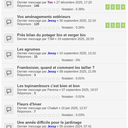
Dernier message par
Ten
«
27 décembre 2025, 17:20
Réponses :
146
1
2
3
4
Notation : 0.38%
Vos aménagements extérieurs
Dernier message par
Jessy
«
30 septembre 2025, 22:19
Réponses :
120
1
2
3
4
Notation : 0.26%
Près bilan du potager bio et verger bio
Dernier message par
TSM
«
19 septembre 2025, 20:29
Les agrumes
Dernier message par
Jessy
«
10 septembre 2025, 13:10
Réponses :
15
Notation : 0%
Framboisier, quand et comment les tailler ?
Dernier message par
Jessy
«
08 septembre 2025, 21:09
Réponses :
3
Notation : 0.01%
Les topinambours c'est bien et bon
Dernier message par
Parema
«
07 septembre 2025, 19:07
Réponses :
3
Notation : 0.01%
Fleurs d'hiver
Dernier message par
Chalia4
«
19 juin 2025, 12:57
Réponses :
7
Notation : 0.03%
Une année difficile pour le jardinage
Dernier message par
Jessy
«
05 octobre 2024, 07:41