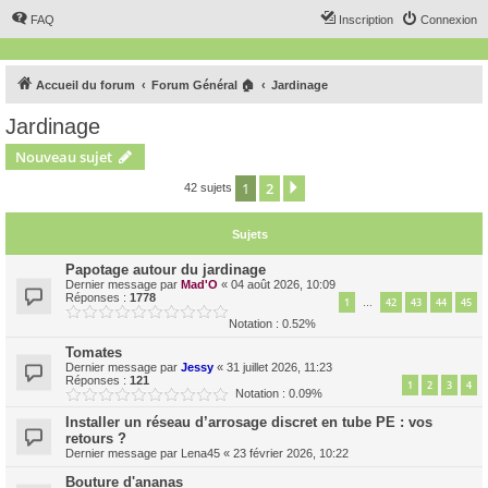
FAQ
Inscription
Connexion
Accueil du forum
Forum Général 🏠
Jardinage
Jardinage
Nouveau sujet
1
2
Suivant
42 sujets
Sujets
Papotage autour du jardinage
Dernier message par
Mad'O
«
04 août 2026, 10:09
Réponses :
1778
1
42
43
44
45
…
Notation : 0.52%
Tomates
Dernier message par
Jessy
«
31 juillet 2026, 11:23
Réponses :
121
1
2
3
4
Notation : 0.09%
Installer un réseau d’arrosage discret en tube PE : vos
retours ?
Dernier message par
Lena45
«
23 février 2026, 10:22
Bouture d'ananas