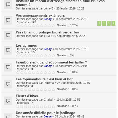
Installer un réseau d’arrosage discret en tube PE : vos
retours ?
Dernier message par
Lena45
«
23 février 2026, 10:22
Vos aménagements extérieurs
Dernier message par
Jessy
«
30 septembre 2025, 22:19
Réponses :
120
1
2
3
4
Notation : 0.26%
Près bilan du potager bio et verger bio
Dernier message par
TSM
«
19 septembre 2025, 20:29
Les agrumes
Dernier message par
Jessy
«
10 septembre 2025, 13:10
Réponses :
15
Notation : 0%
Framboisier, quand et comment les tailler ?
Dernier message par
Jessy
«
08 septembre 2025, 21:09
Réponses :
3
Notation : 0.01%
Les topinambours c'est bien et bon
Dernier message par
Parema
«
07 septembre 2025, 19:07
Réponses :
3
Notation : 0.01%
Fleurs d'hiver
Dernier message par
Chalia4
«
19 juin 2025, 12:57
Réponses :
7
Notation : 0.03%
Une année difficile pour le jardinage
Dernier message par
Jessy
«
05 octobre 2024, 07:41