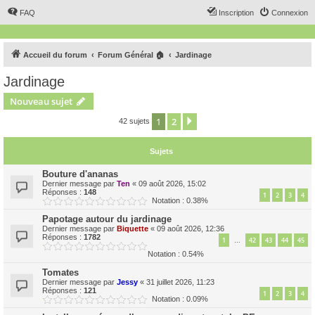
FAQ
Inscription
Connexion
Accueil du forum
Forum Général 🏠
Jardinage
Jardinage
Nouveau sujet
1
2
Suivant
42 sujets
Sujets
Bouture d'ananas
Dernier message par
Ten
«
09 août 2026, 15:02
Réponses :
148
1
2
3
4
Notation : 0.38%
Papotage autour du jardinage
Dernier message par
Biquette
«
09 août 2026, 12:36
Réponses :
1782
1
42
43
44
45
…
Notation : 0.54%
Tomates
Dernier message par
Jessy
«
31 juillet 2026, 11:23
Réponses :
121
1
2
3
4
Notation : 0.09%