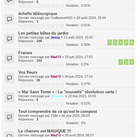
Réponses :
8
Notation : 0.01%
échelle téléscopique
Dernier message par
GuillaumeKNG
«
26 août 2024, 18:44
Réponses :
3
Notation : 0.01%
Les petites bêtes du jardin
Dernier message par
Jessy
«
13 août 2024, 15:50
Réponses :
198
1
2
3
4
5
Notation : 0.35%
Fraises
Dernier message par
Mad'O
«
29 juin 2024, 17:53
Réponses :
102
1
2
3
Notation : 0.2%
Vos fleurs
Dernier message par
Mad'O
«
04 juin 2024, 17:03
Réponses :
28
Notation : 0.07%
« Mai Sans Tonte » : La "nouvelle" révolution verte !
Dernier message par
Mikadoc
«
10 mai 2024, 10:59
Réponses :
5
Notation : 0.01%
Tout comprendre de ce qu'est le compost
Dernier message par
TSM
«
06 mai 2024, 06:03
Réponses :
3
Notation : 0%
Le chanvre est MAGIQUE !!!
Dernier message par
Mad'O
«
09 avril 2024, 08:57