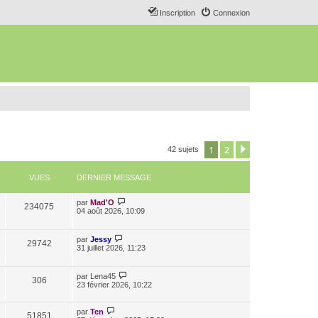
Inscription
Connexion
1
2
Suivant
42 sujets
VUES
DERNIER MESSAGE
par
Mad'O
234075
04 août 2026, 10:09
par
Jessy
29742
31 juillet 2026, 11:23
par
Lena45
306
23 février 2026, 10:22
par
Ten
51851