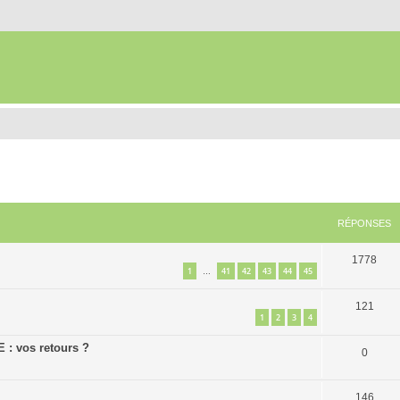
RÉPONSES
1778
1
41
42
43
44
45
…
121
1
2
3
4
E : vos retours ?
0
146