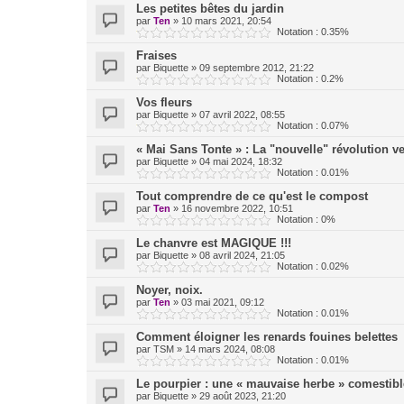
Les petites bêtes du jardin
par
Ten
»
10 mars 2021, 20:54
Notation : 0.35%
Fraises
par
Biquette
»
09 septembre 2012, 21:22
Notation : 0.2%
Vos fleurs
par
Biquette
»
07 avril 2022, 08:55
Notation : 0.07%
« Mai Sans Tonte » : La "nouvelle" révolution ve
par
Biquette
»
04 mai 2024, 18:32
Notation : 0.01%
Tout comprendre de ce qu'est le compost
par
Ten
»
16 novembre 2022, 10:51
Notation : 0%
Le chanvre est MAGIQUE !!!
par
Biquette
»
08 avril 2024, 21:05
Notation : 0.02%
Noyer, noix.
par
Ten
»
03 mai 2021, 09:12
Notation : 0.01%
Comment éloigner les renards fouines belettes
par
TSM
»
14 mars 2024, 08:08
Notation : 0.01%
Le pourpier : une « mauvaise herbe » comestibl
par
Biquette
»
29 août 2023, 21:20