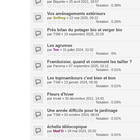
par
Biquette
»
25 avril 2021, 18:57
Notation : 0.38%
Vos aménagements extérieurs
par
Soffrog
»
22 mai 2020, 09:22
Notation : 0.26%
Près bilan du potager bio et verger bio
par
TSM
»
19 septembre 2025, 20:29
Les agrumes
par
Ten
»
31 juillet 2024, 10:32
Notation : 0%
Framboisier, quand et comment les tailler ?
par
Parema
»
07 septembre 2025, 19:12
Notation : 0.01%
Les topinambours c'est bien et bon
par
TSM
»
13 janvier 2024, 09:35
Notation : 0.01%
Fleurs d'hiver
par
Invité
»
30 décembre 2021, 14:43
Notation : 0.03%
Une année difficile pour le jardinage
par
TSM
»
03 octobre 2024, 08:04
Notation : 0.01%
échelle téléscopique
par
Mad'O
»
29 mai 2023, 20:02
Notation : 0.01%