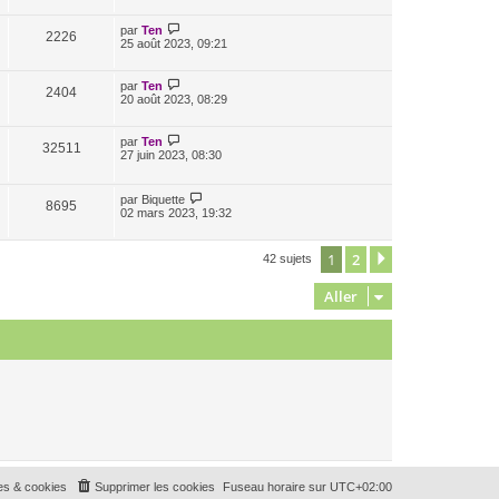
par
Ten
2226
25 août 2023, 09:21
par
Ten
2404
20 août 2023, 08:29
par
Ten
32511
27 juin 2023, 08:30
par
Biquette
8695
02 mars 2023, 19:32
1
2
Suivant
42 sujets
Aller
es & cookies
Supprimer les cookies
Fuseau horaire sur
UTC+02:00