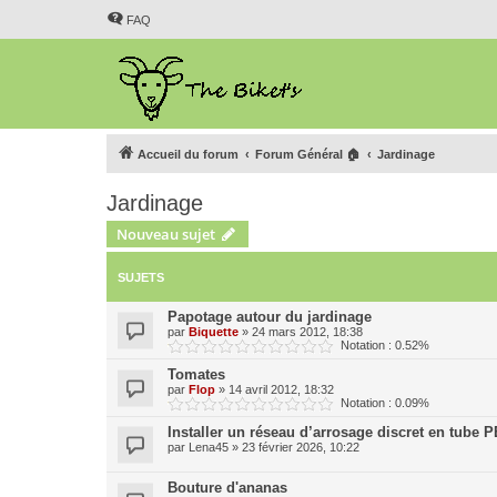
FAQ
Accueil du forum
Forum Général 🏠
Jardinage
Jardinage
Nouveau sujet
SUJETS
Papotage autour du jardinage
par
Biquette
»
24 mars 2012, 18:38
Notation : 0.52%
Tomates
par
Flop
»
14 avril 2012, 18:32
Notation : 0.09%
Installer un réseau d’arrosage discret en tube P
par
Lena45
»
23 février 2026, 10:22
Bouture d'ananas