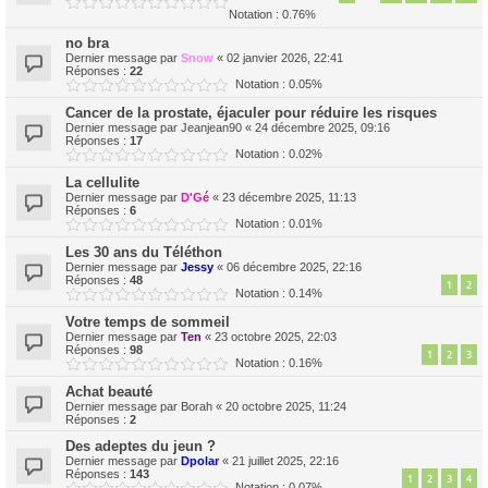
Notation : 0.76%
no bra
Dernier message par
Snow
«
02 janvier 2026, 22:41
Réponses :
22
Notation : 0.05%
Cancer de la prostate, éjaculer pour réduire les risques
Dernier message par
Jeanjean90
«
24 décembre 2025, 09:16
Réponses :
17
Notation : 0.02%
La cellulite
Dernier message par
D'Gé
«
23 décembre 2025, 11:13
Réponses :
6
Notation : 0.01%
Les 30 ans du Téléthon
Dernier message par
Jessy
«
06 décembre 2025, 22:16
Réponses :
48
1
2
Notation : 0.14%
Votre temps de sommeil
Dernier message par
Ten
«
23 octobre 2025, 22:03
Réponses :
98
1
2
3
Notation : 0.16%
Achat beauté
Dernier message par
Borah
«
20 octobre 2025, 11:24
Réponses :
2
Des adeptes du jeun ?
Dernier message par
Dpolar
«
21 juillet 2025, 22:16
Réponses :
143
1
2
3
4
Notation : 0.07%