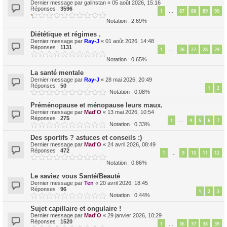
Dernier message par
galinstan
«
05 août 2026, 15:16
Réponses :
3596
1
87
88
89
90
…
Notation : 2.69%
Diététique et régimes .
Dernier message par
Ray-J
«
01 août 2026, 14:48
Réponses :
1131
1
26
27
28
29
…
Notation : 0.65%
La santé mentale
Dernier message par
Ray-J
«
28 mai 2026, 20:49
Réponses :
50
1
2
Notation : 0.08%
Préménopause et ménopause leurs maux.
Dernier message par
Mad'O
«
13 mai 2026, 10:54
Réponses :
275
1
4
5
6
7
…
Notation : 0.33%
Des sportifs ? astuces et conseils :)
Dernier message par
Mad'O
«
24 avril 2026, 08:49
Réponses :
472
1
9
10
11
12
…
Notation : 0.86%
Le saviez vous Santé/Beauté
Dernier message par
Ten
«
20 avril 2026, 18:45
Réponses :
96
1
2
3
Notation : 0.44%
Sujet capillaire et ongulaire !
Dernier message par
Mad'O
«
29 janvier 2026, 10:29
Réponses :
1520
1
36
37
38
39
…