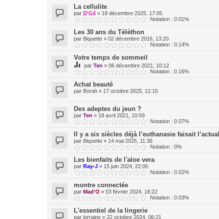
La cellulite
par
D'Gé
»
18 décembre 2025, 17:05
Notation : 0.01%
Les 30 ans du Téléthon
par
Biquette
»
02 décembre 2016, 13:20
Notation : 0.14%
Votre temps de sommeil
par
Ten
»
06 décembre 2021, 10:12
Notation : 0.16%
Achat beauté
par
Borah
»
17 octobre 2025, 12:15
Des adeptes du jeun ?
par
Ten
»
18 avril 2021, 10:59
Notation : 0.07%
Il y a six siècles déjà l’euthanasie faisait l’actual
par
Biquette
»
14 mai 2025, 11:36
Notation : 0%
Les bienfaits de l'aloe vera
par
Ray-J
»
15 juin 2024, 22:05
Notation : 0.02%
montre connectée
par
Mad'O
»
03 février 2024, 18:22
Notation : 0.03%
L'essentiel de la lingerie
par
lorraine
»
22 octobre 2024, 06:21