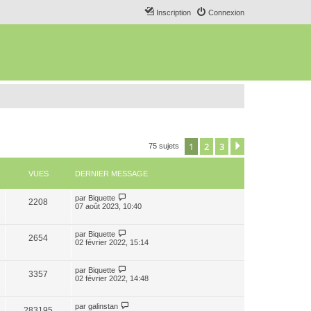
Inscription
Connexion
1
2
3
Suivant
75 sujets
VUES
DERNIER MESSAGE
par
Biquette
2208
07 août 2023, 10:40
par
Biquette
2654
02 février 2022, 15:14
par
Biquette
3357
02 février 2022, 14:48
par
galinstan
283195