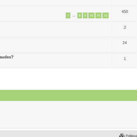
450
1
8
9
10
11
12
…
2
24
haudes?
1
Politiqu