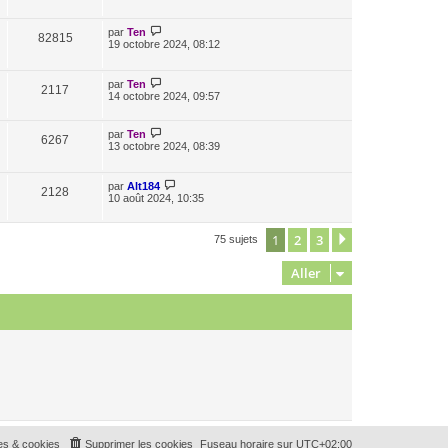
par
Ten
82815
19 octobre 2024, 08:12
par
Ten
2117
14 octobre 2024, 09:57
par
Ten
6267
13 octobre 2024, 08:39
par
Alt184
2128
10 août 2024, 10:35
1
2
3
Suivant
75 sujets
Aller
es & cookies
Supprimer les cookies
Fuseau horaire sur
UTC+02:00