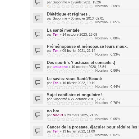
par
Supprimé
»
19 juillet 2011, 15:26
Notation : 2.69%
Diététique et régimes .
par
Supprimé
»
05 janvier 2013, 02:01
Notation : 0.65%
La santé mentale
par
Ten
»
14 octobre 2023, 13:09
Notation : 0.08%
Préménopause et ménopause leurs maux.
par
Ten
»
09 février 2021, 21:14
Notation : 0.33%
Des sportifs ? astuces et conseils :)
par
amazone
»
10 octobre 2020, 13:54
Notation : 0.86%
Le saviez vous Santé/Beauté
par
Ten
»
16 février 2022, 19:19
Notation : 0.44%
Sujet capillaire et ongulaire !
par
Supprimé
»
27 octobre 2011, 12:26
Notation : 0.76%
no bra
par
Mad'O
»
29 mars 2025, 21:25
Notation : 0.05%
Cancer de la prostate, éjaculer pour réduire les
par
Ten
»
13 février 2022, 11:09
Notation : 0.02%