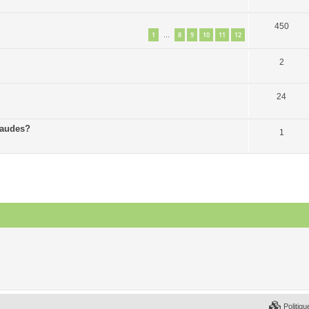
450
1
8
9
10
11
12
…
2
24
haudes?
1
Politiqu