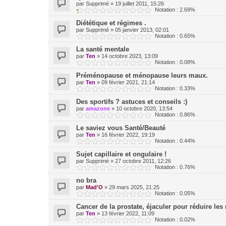
par
Supprimé
»
19 juillet 2011, 15:26
Notation : 2.69%
Diététique et régimes .
par
Supprimé
»
05 janvier 2013, 02:01
Notation : 0.65%
La santé mentale
par
Ten
»
14 octobre 2023, 13:09
Notation : 0.08%
Préménopause et ménopause leurs maux.
par
Ten
»
09 février 2021, 21:14
Notation : 0.33%
Des sportifs ? astuces et conseils :)
par
amazone
»
10 octobre 2020, 13:54
Notation : 0.86%
Le saviez vous Santé/Beauté
par
Ten
»
16 février 2022, 19:19
Notation : 0.44%
Sujet capillaire et ongulaire !
par
Supprimé
»
27 octobre 2011, 12:26
Notation : 0.76%
no bra
par
Mad'O
»
29 mars 2025, 21:25
Notation : 0.05%
Cancer de la prostate, éjaculer pour réduire les
par
Ten
»
13 février 2022, 11:09
Notation : 0.02%