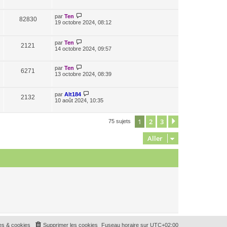
par
Ten
82830
19 octobre 2024, 08:12
par
Ten
2121
14 octobre 2024, 09:57
par
Ten
6271
13 octobre 2024, 08:39
par
Alt184
2132
10 août 2024, 10:35
1
2
3
Suivant
75 sujets
Aller
es & cookies
Supprimer les cookies
Fuseau horaire sur
UTC+02:00