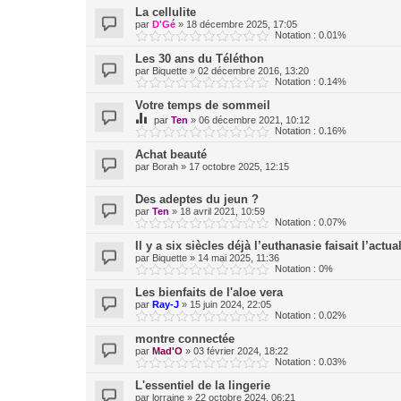
La cellulite
par
D'Gé
»
18 décembre 2025, 17:05
Notation : 0.01%
Les 30 ans du Téléthon
par
Biquette
»
02 décembre 2016, 13:20
Notation : 0.14%
Votre temps de sommeil
par
Ten
»
06 décembre 2021, 10:12
Notation : 0.16%
Achat beauté
par
Borah
»
17 octobre 2025, 12:15
Des adeptes du jeun ?
par
Ten
»
18 avril 2021, 10:59
Notation : 0.07%
Il y a six siècles déjà l’euthanasie faisait l’actual
par
Biquette
»
14 mai 2025, 11:36
Notation : 0%
Les bienfaits de l'aloe vera
par
Ray-J
»
15 juin 2024, 22:05
Notation : 0.02%
montre connectée
par
Mad'O
»
03 février 2024, 18:22
Notation : 0.03%
L'essentiel de la lingerie
par
lorraine
»
22 octobre 2024, 06:21