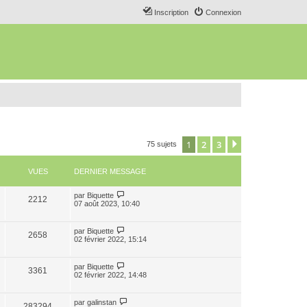
Inscription
Connexion
1
2
3
Suivant
75 sujets
VUES
DERNIER MESSAGE
par
Biquette
2212
07 août 2023, 10:40
par
Biquette
2658
02 février 2022, 15:14
par
Biquette
3361
02 février 2022, 14:48
par
galinstan
283294