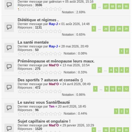
Dernier message par
galinstan
«
05 août 2026, 15:16
Réponses :
3596
1
87
88
89
90
…
Notation : 2.69%
Diététique et régimes .
Dernier message par
Ray-J
«
01 août 2026, 14:48
Réponses :
1131
1
26
27
28
29
…
Notation : 0.65%
La santé mentale
Dernier message par
Ray-J
«
28 mai 2026, 20:49
Réponses :
50
1
2
Notation : 0.08%
Préménopause et ménopause leurs maux.
Dernier message par
Mad'O
«
13 mai 2026, 10:54
Réponses :
275
1
4
5
6
7
…
Notation : 0.33%
Des sportifs ? astuces et conseils :)
Dernier message par
Mad'O
«
24 avril 2026, 08:49
Réponses :
472
1
9
10
11
12
…
Notation : 0.86%
Le saviez vous Santé/Beauté
Dernier message par
Ten
«
20 avril 2026, 18:45
Réponses :
96
1
2
3
Notation : 0.44%
Sujet capillaire et ongulaire !
Dernier message par
Mad'O
«
29 janvier 2026, 10:29
Réponses :
1520
1
36
37
38
39
…