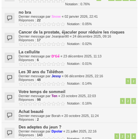
Notation : 0.76%
no bra
Dernier message par
Snow
«
02 janvier 2026, 22:41
Réponses :
22
Notation : 0.05%
Cancer de la prostate, éjaculer pour réduire les risques
Dernier message par
Jeanjean90
«
24 décembre 2025, 09:16
Réponses :
17
Notation : 0.02%
La cellulite
Dernier message par
D'Gé
«
23 décembre 2025, 11:13
Réponses :
6
Notation : 0.01%
Les 30 ans du Téléthon
Dernier message par
Jessy
«
06 décembre 2025, 22:16
Réponses :
48
1
2
Notation : 0.14%
Votre temps de sommeil
Dernier message par
Ten
«
23 octobre 2025, 22:03
Réponses :
98
1
2
3
Notation : 0.16%
Achat beauté
Dernier message par
Borah
«
20 octobre 2025, 11:24
Réponses :
2
Des adeptes du jeun ?
Dernier message par
Dpolar
«
21 juillet 2025, 22:16
Réponses :
143
1
2
3
4
Notation : 0.07%