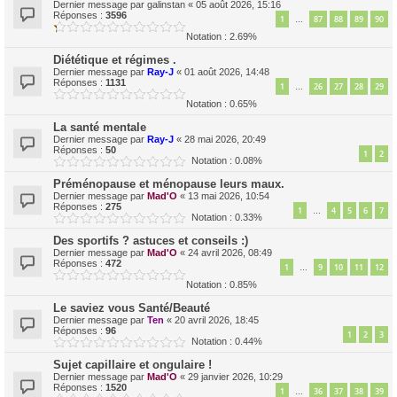
Dernier message par
galinstan
«
05 août 2026, 15:16
Réponses :
3596
1
87
88
89
90
…
Notation : 2.69%
Diététique et régimes .
Dernier message par
Ray-J
«
01 août 2026, 14:48
Réponses :
1131
1
26
27
28
29
…
Notation : 0.65%
La santé mentale
Dernier message par
Ray-J
«
28 mai 2026, 20:49
Réponses :
50
1
2
Notation : 0.08%
Préménopause et ménopause leurs maux.
Dernier message par
Mad'O
«
13 mai 2026, 10:54
Réponses :
275
1
4
5
6
7
…
Notation : 0.33%
Des sportifs ? astuces et conseils :)
Dernier message par
Mad'O
«
24 avril 2026, 08:49
Réponses :
472
1
9
10
11
12
…
Notation : 0.85%
Le saviez vous Santé/Beauté
Dernier message par
Ten
«
20 avril 2026, 18:45
Réponses :
96
1
2
3
Notation : 0.44%
Sujet capillaire et ongulaire !
Dernier message par
Mad'O
«
29 janvier 2026, 10:29
Réponses :
1520
1
36
37
38
39
…