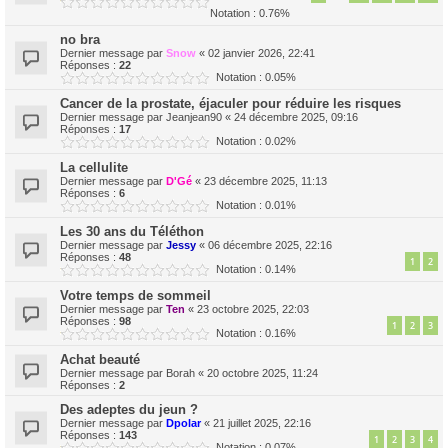
Notation : 0.76%
no bra
Dernier message par
Snow
«
02 janvier 2026, 22:41
Réponses :
22
Notation : 0.05%
Cancer de la prostate, éjaculer pour réduire les risques
Dernier message par
Jeanjean90
«
24 décembre 2025, 09:16
Réponses :
17
Notation : 0.02%
La cellulite
Dernier message par
D'Gé
«
23 décembre 2025, 11:13
Réponses :
6
Notation : 0.01%
Les 30 ans du Téléthon
Dernier message par
Jessy
«
06 décembre 2025, 22:16
Réponses :
48
1
2
Notation : 0.14%
Votre temps de sommeil
Dernier message par
Ten
«
23 octobre 2025, 22:03
Réponses :
98
1
2
3
Notation : 0.16%
Achat beauté
Dernier message par
Borah
«
20 octobre 2025, 11:24
Réponses :
2
Des adeptes du jeun ?
Dernier message par
Dpolar
«
21 juillet 2025, 22:16
Réponses :
143
1
2
3
4
Notation : 0.07%