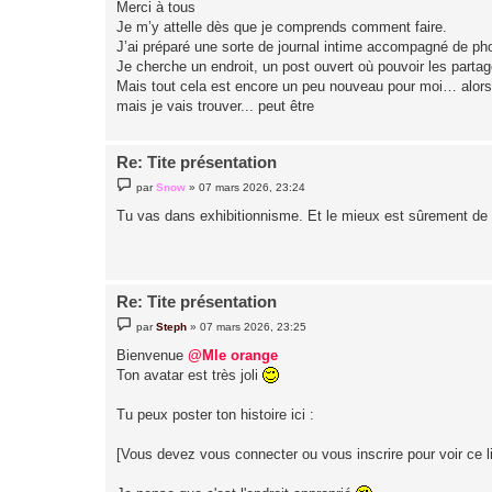
Merci à tous
s
Je m’y attelle dès que je comprends comment faire.
a
g
J’ai préparé une sorte de journal intime accompagné de ph
e
Je cherche un endroit, un post ouvert où pouvoir les parta
Mais tout cela est encore un peu nouveau pour moi… alors 
mais je vais trouver... peut être
Re: Tite présentation
M
par
Snow
»
07 mars 2026, 23:24
e
s
Tu vas dans exhibitionnisme. Et le mieux est sûrement de cr
s
a
g
e
Re: Tite présentation
M
par
Steph
»
07 mars 2026, 23:25
e
s
Bienvenue
@Mle orange
s
Ton avatar est très joli
a
g
e
Tu peux poster ton histoire ici :
[Vous devez vous connecter ou vous inscrire pour voir ce l