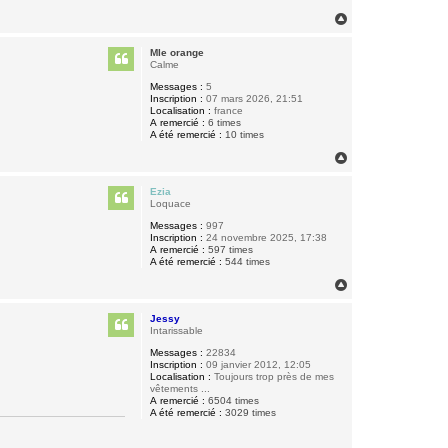
H
a
u
Mle orange
t
Calme
Messages :
5
Inscription :
07 mars 2026, 21:51
Localisation :
france
A remercié :
6 times
A été remercié :
10 times
H
a
u
Ezia
t
Loquace
Messages :
997
Inscription :
24 novembre 2025, 17:38
A remercié :
597 times
A été remercié :
544 times
H
a
u
Jessy
t
Intarissable
Messages :
22834
Inscription :
09 janvier 2012, 12:05
Localisation :
Toujours trop près de mes
vêtements ...
A remercié :
6504 times
A été remercié :
3029 times