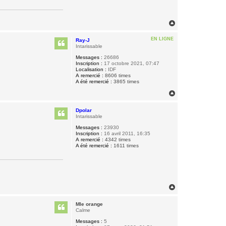
H
a
u
EN LIGNE
Ray-J
t
Intarissable
Messages :
26686
Inscription :
17 octobre 2021, 07:47
Localisation :
IDF
A remercié :
8606 times
A été remercié :
3865 times
H
a
u
Dpolar
t
Intarissable
Messages :
23930
Inscription :
16 avril 2011, 16:35
A remercié :
4342 times
A été remercié :
1611 times
H
a
u
Mle orange
t
Calme
Messages :
5