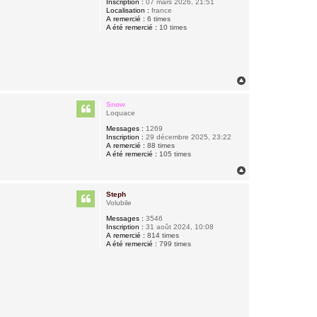
Inscription :
07 mars 2026, 21:51
Localisation :
france
A remercié :
6 times
A été remercié :
10 times
H
a
u
Snow
t
Loquace
Messages :
1269
Inscription :
29 décembre 2025, 23:22
A remercié :
88 times
A été remercié :
105 times
H
a
u
Steph
t
Volubile
Messages :
3546
Inscription :
31 août 2024, 10:08
A remercié :
814 times
A été remercié :
799 times