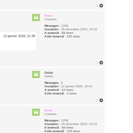
H
a
u
Snow
t
Loquace
Messages :
1269
Inscription :
29 décembre 2025, 23:22
A remercié :
88 times
12 janvier 2026, 21:38
A été remercié :
105 times
H
a
u
Galak
t
Calme
Messages :
6
Inscription :
12 janvier 2026, 19:42
A remercié :
10 times
A été remercié :
2 times
H
a
u
Snow
t
Loquace
Messages :
1269
Inscription :
29 décembre 2025, 23:22
A remercié :
88 times
A été remercié :
105 times