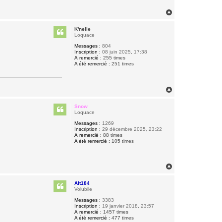
H
a
u
K'nelle
t
Loquace
Messages :
804
Inscription :
08 juin 2025, 17:38
A remercié :
255 times
A été remercié :
251 times
H
a
u
Snow
t
Loquace
Messages :
1269
Inscription :
29 décembre 2025, 23:22
A remercié :
88 times
A été remercié :
105 times
H
a
u
Alt184
t
Volubile
Messages :
3383
Inscription :
19 janvier 2018, 23:57
A remercié :
1457 times
A été remercié :
477 times