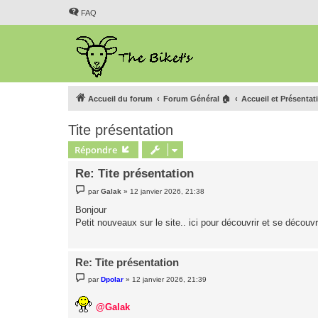
FAQ
Accueil du forum
Forum Général 🏠
Accueil et Présentat
Tite présentation
Répondre
Re: Tite présentation
M
par
Galak
»
12 janvier 2026, 21:38
e
s
Bonjour
s
Petit nouveaux sur le site.. ici pour découvrir et se découvr
a
g
e
Re: Tite présentation
M
par
Dpolar
»
12 janvier 2026, 21:39
e
s
s
@Galak
a