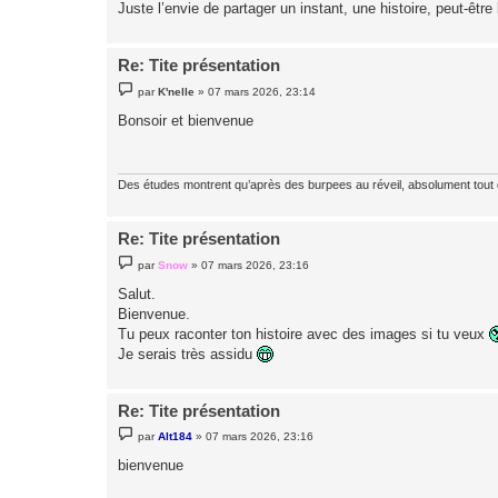
Juste l’envie de partager un instant, une histoire, peut-être
Re: Tite présentation
M
par
K'nelle
»
07 mars 2026, 23:14
e
s
Bonsoir et bienvenue
s
a
g
e
Des études montrent qu’après des burpees au réveil, absolument tout
Re: Tite présentation
M
par
Snow
»
07 mars 2026, 23:16
e
s
Salut.
s
Bienvenue.
a
g
Tu peux raconter ton histoire avec des images si tu veux
e
Je serais très assidu
Re: Tite présentation
M
par
Alt184
»
07 mars 2026, 23:16
e
s
bienvenue
s
a
g