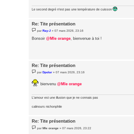
e
Le second degré n'est pas une température de cuisson
Re: Tite présentation
M
par
Ray-J
»
07 mars 2026, 23:16
e
s
Bonsoir
@Mle orange
, bienvenue à toi !
s
a
g
e
Re: Tite présentation
M
par
Dpolar
»
07 mars 2026, 23:16
e
s
s
bienvenu
@Mle orange
a
g
e
L'amour est une illusion que je ne connais pas
calinours nichonphile
Re: Tite présentation
M
par
Mle orange
»
07 mars 2026, 23:22
e
s