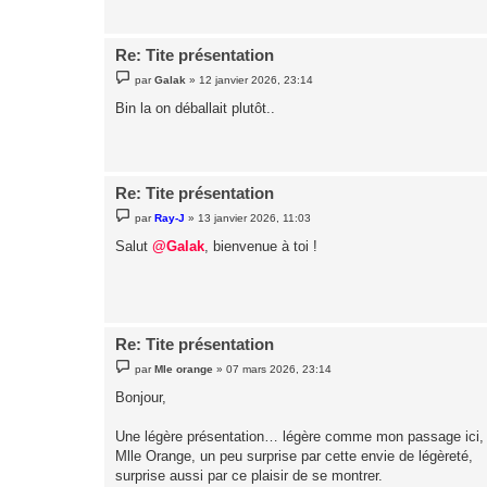
g
e
Re: Tite présentation
M
par
Galak
»
12 janvier 2026, 23:14
e
s
Bin la on déballait plutôt..
s
a
g
e
Re: Tite présentation
M
par
Ray-J
»
13 janvier 2026, 11:03
e
s
Salut
@Galak
, bienvenue à toi !
s
a
g
e
Re: Tite présentation
M
par
Mle orange
»
07 mars 2026, 23:14
e
s
Bonjour,
s
a
g
Une légère présentation… légère comme mon passage ici,
e
Mlle Orange, un peu surprise par cette envie de légèreté,
surprise aussi par ce plaisir de se montrer.