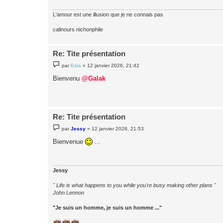
g
e
L'amour est une illusion que je ne connais pas
calinours nichonphile
Re: Tite présentation
M
par
Ezia
»
12 janvier 2026, 21:42
e
s
Bienvenu
@Galak
s
a
g
e
Re: Tite présentation
M
par
Jessy
»
12 janvier 2026, 21:53
e
s
Bienvenue
...
s
a
g
e
Jessy
" Life is what happens to you while you're busy making other plans "
John Lennon
"Je suis un homme, je suis un homme ..."