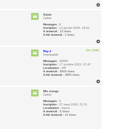
H
a
u
Galak
t
Calme
Messages :
6
Inscription :
12 janvier 2026, 19:42
A remercié :
10 times
A été remercié :
2 times
H
a
u
EN LIGNE
Ray-J
t
Intarissable
Messages :
26686
Inscription :
17 octobre 2021, 07:47
Localisation :
IDF
A remercié :
8606 times
A été remercié :
3865 times
H
a
u
Mle orange
t
Calme
Messages :
5
Inscription :
07 mars 2026, 21:51
Localisation :
france
A remercié :
6 times
A été remercié :
10 times