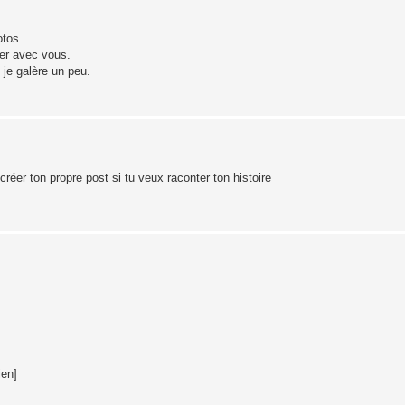
otos.
ger avec vous.
je galère un peu.
éer ton propre post si tu veux raconter ton histoire
ien]