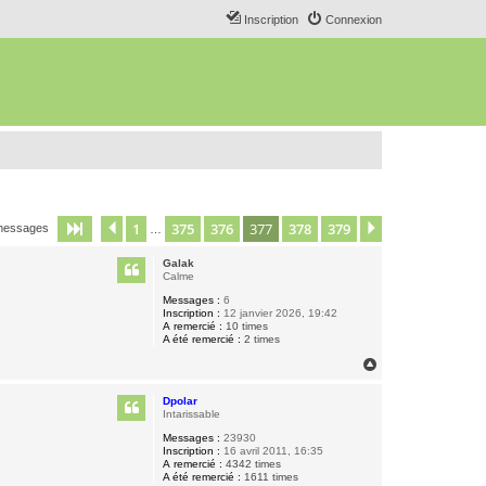
Inscription
Connexion
1
375
376
377
378
379
Page
377
Précédent
sur
379
Suivant
messages
…
Galak
Calme
Messages :
6
Inscription :
12 janvier 2026, 19:42
A remercié :
10 times
A été remercié :
2 times
H
a
u
Dpolar
t
Intarissable
Messages :
23930
Inscription :
16 avril 2011, 16:35
A remercié :
4342 times
A été remercié :
1611 times