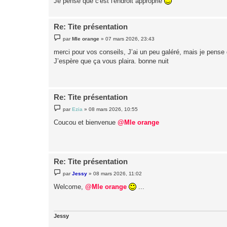
Je pense que c'est l'endroit approprié
Re: Tite présentation
M
par
Mle orange
»
07 mars 2026, 23:43
e
s
merci pour vos conseils, J’ai un peu galéré, mais je pense 
s
J’espère que ça vous plaira. bonne nuit
a
g
e
Re: Tite présentation
M
par
Ezia
»
08 mars 2026, 10:55
e
s
Coucou et bienvenue
@Mle orange
s
a
g
e
Re: Tite présentation
M
par
Jessy
»
08 mars 2026, 11:02
e
s
Welcome,
@Mle orange
...
s
a
g
e
Jessy