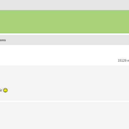
ions
15129 
ir