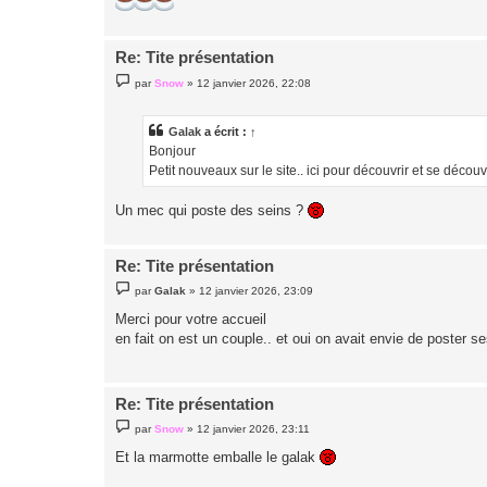
Re: Tite présentation
M
par
Snow
»
12 janvier 2026, 22:08
e
s
s
a
Galak
a écrit :
↑
g
Bonjour
e
Petit nouveaux sur le site.. ici pour découvrir et se découv
Un mec qui poste des seins ?
Re: Tite présentation
M
par
Galak
»
12 janvier 2026, 23:09
e
s
Merci pour votre accueil
s
en fait on est un couple.. et oui on avait envie de poster s
a
g
e
Re: Tite présentation
M
par
Snow
»
12 janvier 2026, 23:11
e
s
Et la marmotte emballe le galak
s
a