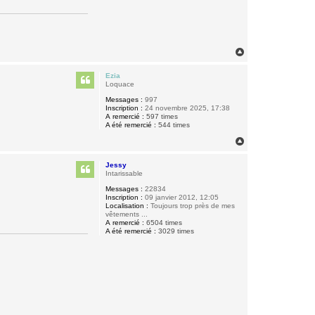
H
a
u
Ezia
t
Loquace
Messages :
997
Inscription :
24 novembre 2025, 17:38
A remercié :
597 times
A été remercié :
544 times
H
a
u
Jessy
t
Intarissable
Messages :
22834
Inscription :
09 janvier 2012, 12:05
Localisation :
Toujours trop près de mes
vêtements ...
A remercié :
6504 times
A été remercié :
3029 times