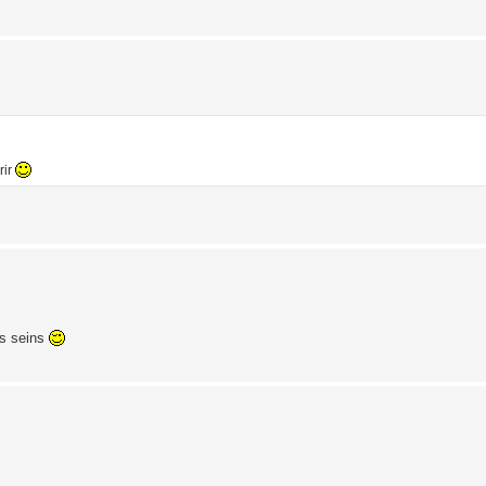
rir
es seins