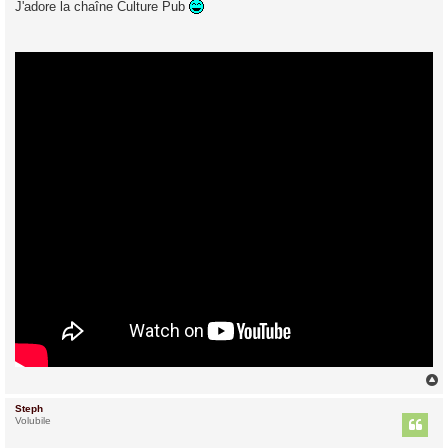
J'adore la chaîne Culture Pub
s
a
g
e
Steph
t
Volubile