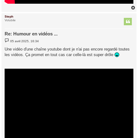
Steph
t
Volubile
Re: Humour en vidéos ...
M
05 avril 2025, 16:34
e
s
Une vidéo d'une chaîne youtube dont je n'ai pas encore regardé toutes
s
les vidéos. Ça promet en tout cas car celle-là est super drôle
a
g
e