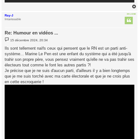
EN LIGNE
Ray-J
t
Intarissable
Re: Humour en vidéos ...
M
15 décembre 2024, 20:34
e
s
Ils sont tellement naïfs ceux qui pensent que le RN est un parti anti-
s
système... Marine Le Pen est une enfant du système qui a été jusqu'à
a
g
trahir son propre père, vous pensez vraiment qu'elle ne va pas trahir ses
e
électeurs tout comme le font les autres partis ?!
Je précise que je ne suis d'aucun parti, d'ailleurs il y a bien longtemps
que je me suis torché avec ma carte électorale et que je ne crois plus
en cette escroquerie !