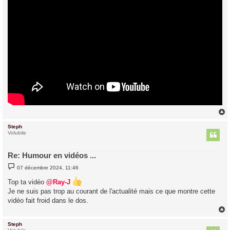
Steph
t
Volubile
Re: Humour en vidéos ...
M
07 décembre 2024, 11:46
e
s
Top ta vidéo
@Ray-J
s
a
Je ne suis pas trop au courant de l'actualité mais ce que montre cette
g
vidéo fait froid dans le dos.
e
Steph