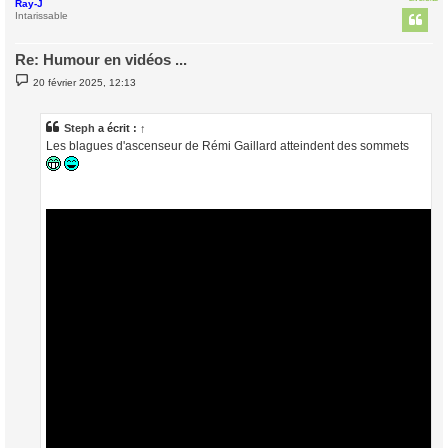
Ray-J
t
Intarissable
Re: Humour en vidéos ...
M
20 février 2025, 12:13
e
s
s
a
Steph
a écrit :
↑
g
Les blagues d'ascenseur de Rémi Gaillard atteindent des sommets
e