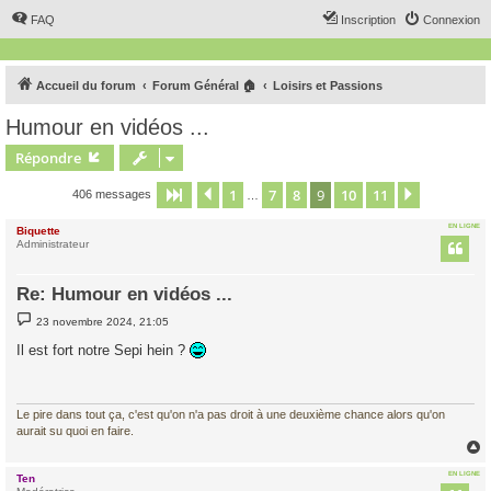
FAQ
Inscription
Connexion
Accueil du forum
Forum Général 🏠
Loisirs et Passions
Humour en vidéos ...
Répondre
1
7
8
9
10
11
Page
9
Précédent
sur
11
Suivant
406 messages
…
EN LIGNE
Biquette
Administrateur
Re: Humour en vidéos ...
M
23 novembre 2024, 21:05
e
s
Il est fort notre Sepi hein ?
s
a
g
e
Le pire dans tout ça, c'est qu'on n'a pas droit à une deuxième chance alors qu'on
aurait su quoi en faire.
EN LIGNE
Ten