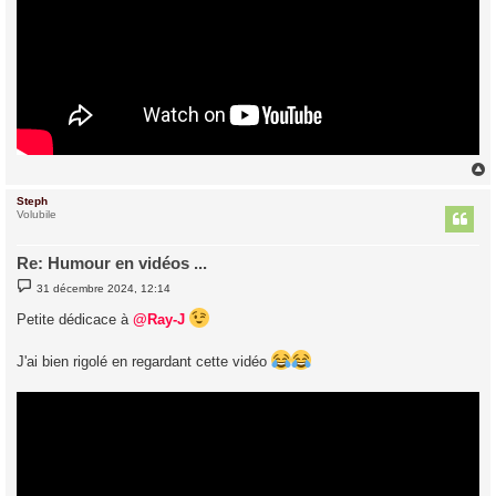
Steph
t
Volubile
Re: Humour en vidéos ...
M
31 décembre 2024, 12:14
e
s
Petite dédicace à
@Ray-J
s
a
g
J'ai bien rigolé en regardant cette vidéo
e