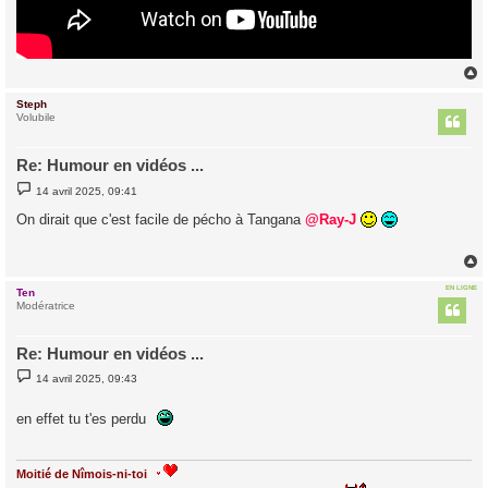
Steph
t
Volubile
Re: Humour en vidéos ...
M
14 avril 2025, 09:41
e
s
On dirait que c'est facile de pécho à Tangana
@Ray-J
s
a
g
e
EN LIGNE
Ten
t
Modératrice
Re: Humour en vidéos ...
M
14 avril 2025, 09:43
e
s
s
en effet tu t'es perdu
a
g
e
Moitié de Nîmois-ni-toi