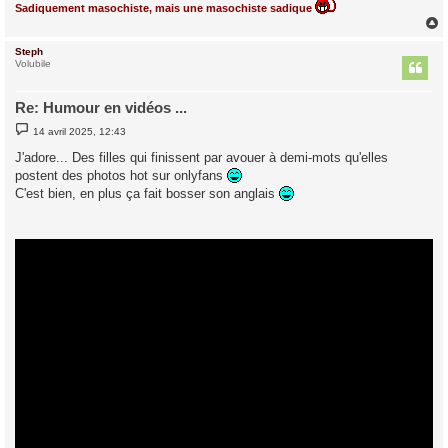
Sadiquement masochiste, mais une masochiste sadique
Steph
t
Volubile
Re: Humour en vidéos ...
M
14 avril 2025, 12:43
e
s
J'adore... Des filles qui finissent par avouer à demi-mots qu'elles
s
postent des photos hot sur onlyfans
a
g
C'est bien, en plus ça fait bosser son anglais
e