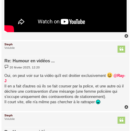
Steph
t
Volubile
Re: Humour en vidéos ...
M
20 février 2025, 12:20
e
s
Oui, on peut voir sur ta vidéo qu'il est droitier exclusivement
@Ray-
s
a
J
g
Il en a fait d'autres où ils se fait courser par la police, et une autre où il
e
déchire une contravention d'une mésange (une femme policière qui
s'occupe uniquement des contraventions de stationnement).
Il court vite, elle n'a même pas chercher à le rattraper
Steph
t
Volubile