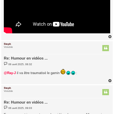
Steph
t
Volubile
Re: Humour en vidéos ...
M
06 avril 2025, 08:32
e
s
s
@Ray-J
il va être traumatisé le gamin
:
a
g
e
Steph
t
Volubile
Re: Humour en vidéos ...
M
06 avril 2025, 09:03
e
s