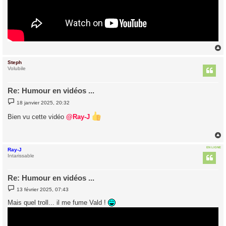
Steph
t
Volubile
Re: Humour en vidéos ...
M
18 janvier 2025, 20:32
e
s
Bien vu cette vidéo
@Ray-J
s
a
g
e
EN LIGNE
Ray-J
t
Intarissable
Re: Humour en vidéos ...
M
13 février 2025, 07:43
e
s
Mais quel troll... il me fume Vald !
s
a
g
e