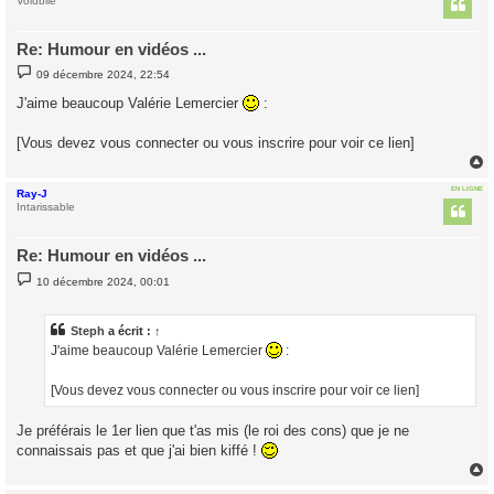
t
Volubile
Re: Humour en vidéos ...
M
09 décembre 2024, 22:54
e
s
J'aime beaucoup Valérie Lemercier
:
s
a
g
[Vous devez vous connecter ou vous inscrire pour voir ce lien]
e
EN LIGNE
Ray-J
t
Intarissable
Re: Humour en vidéos ...
M
10 décembre 2024, 00:01
e
s
s
a
Steph
a écrit :
↑
g
J'aime beaucoup Valérie Lemercier
:
e
[Vous devez vous connecter ou vous inscrire pour voir ce lien]
Je préférais le 1er lien que t'as mis (le roi des cons) que je ne
connaissais pas et que j'ai bien kiffé !