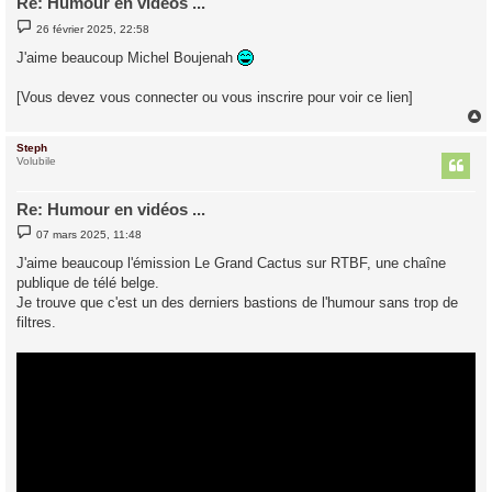
Re: Humour en vidéos ...
M
26 février 2025, 22:58
e
s
J'aime beaucoup Michel Boujenah
s
a
g
[Vous devez vous connecter ou vous inscrire pour voir ce lien]
e
Steph
t
Volubile
Re: Humour en vidéos ...
M
07 mars 2025, 11:48
e
s
J'aime beaucoup l'émission Le Grand Cactus sur RTBF, une chaîne
s
publique de télé belge.
a
g
Je trouve que c'est un des derniers bastions de l'humour sans trop de
e
filtres.