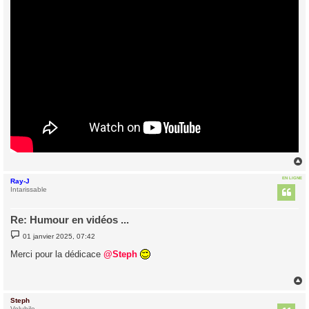
EN LIGNE
Ray-J
t
Intarissable
Re: Humour en vidéos ...
M
01 janvier 2025, 07:42
e
s
Merci pour la dédicace
@Steph
s
a
g
e
Steph
t
Volubile