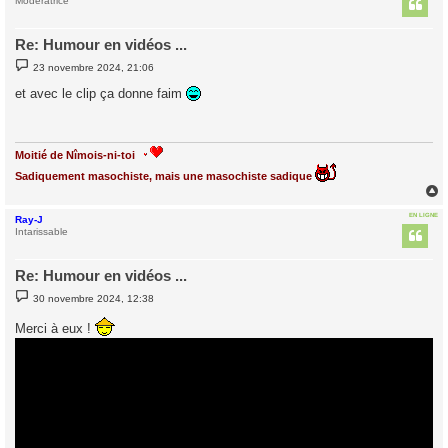
t
Modératrice
Re: Humour en vidéos ...
M
23 novembre 2024, 21:06
e
s
et avec le clip ça donne faim
s
a
g
e
Moitié de Nîmois-ni-toi
Sadiquement masochiste, mais une masochiste sadique
EN LIGNE
Ray-J
t
Intarissable
Re: Humour en vidéos ...
M
30 novembre 2024, 12:38
e
s
Merci à eux !
s
a
g
e