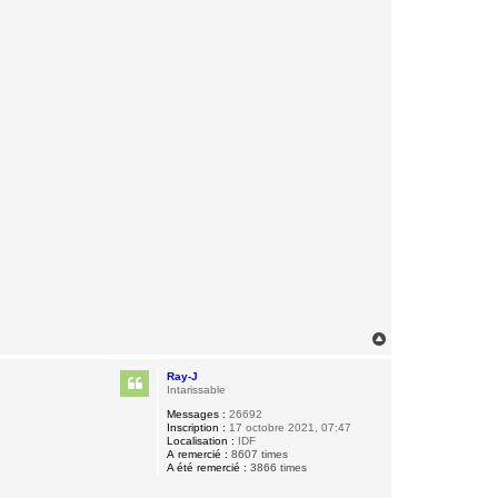
H
a
u
Ray-J
t
Intarissable
Messages :
26692
Inscription :
17 octobre 2021, 07:47
Localisation :
IDF
A remercié :
8607 times
A été remercié :
3866 times