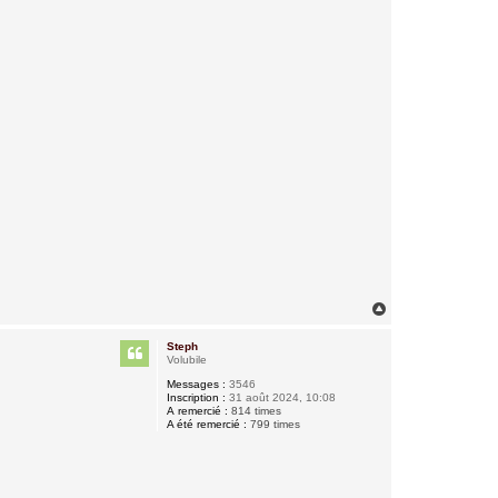
H
a
u
Steph
t
Volubile
Messages :
3546
Inscription :
31 août 2024, 10:08
A remercié :
814 times
A été remercié :
799 times