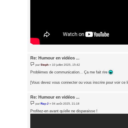
Re: Humour en vidéos ...
M
par
Steph
»
10 juillet 2025, 15:42
e
s
Problèmes de communication... Ça me fait rire
s
a
g
[Vous devez vous connecter ou vous inscrire pour voir ce l
e
Re: Humour en vidéos ...
M
par
Ray-J
»
04 août 2025, 21:18
e
s
Profitez-en avant qu'elle ne disparaisse !
s
a
g
e