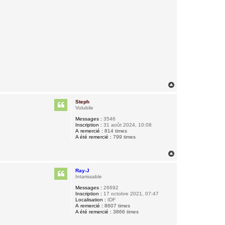
H
a
u
Steph
t
Volubile
Messages :
3546
Inscription :
31 août 2024, 10:08
A remercié :
814 times
A été remercié :
799 times
H
a
u
Ray-J
t
Intarissable
Messages :
26692
Inscription :
17 octobre 2021, 07:47
Localisation :
IDF
A remercié :
8607 times
A été remercié :
3866 times