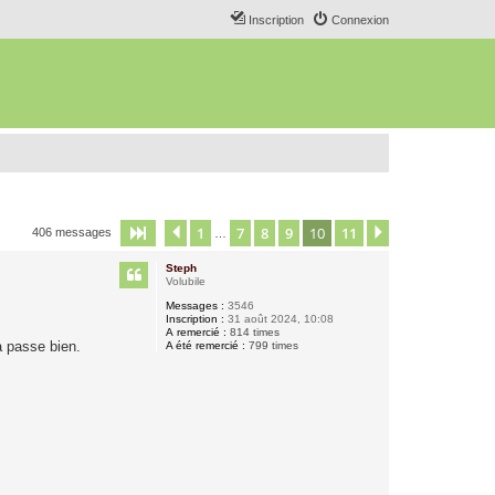
Inscription
Connexion
1
7
8
9
10
11
Page
10
Précédent
sur
11
Suivant
406 messages
…
Steph
Volubile
Messages :
3546
Inscription :
31 août 2024, 10:08
A remercié :
814 times
a passe bien.
A été remercié :
799 times