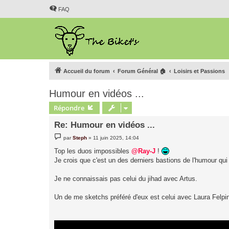
FAQ
Accueil du forum
Forum Général 🏠
Loisirs et Passions
Humour en vidéos ...
Répondre
Re: Humour en vidéos ...
M
par
Steph
»
11 juin 2025, 14:04
e
s
Top les duos impossibles
@Ray-J
!
s
Je crois que c'est un des derniers bastions de l'humour q
a
g
e
Je ne connaissais pas celui du jihad avec Artus.
Un de me sketchs préféré d'eux est celui avec Laura Felpi