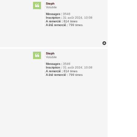
u
Steph
t
Volubile
Messages :
3546
Inscription :
31 août 2024, 10:08
A remercié :
814 times
A été remercié :
799 times
H
a
u
Steph
t
Volubile
Messages :
3546
Inscription :
31 août 2024, 10:08
A remercié :
814 times
A été remercié :
799 times