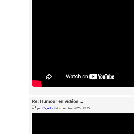
Re: Humour en vidéos ...
M
par
Ray-J
»
04 novembre 2025, 13:22
e
s
s
a
g
e