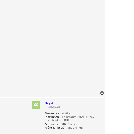
H
a
u
Ray-J
t
Intarissable
Messages :
26692
Inscription :
17 octobre 2021, 07:47
Localisation :
IDF
A remercié :
8607 times
A été remercié :
3866 times