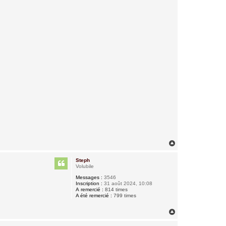
H
a
u
Steph
t
Volubile
Messages :
3546
Inscription :
31 août 2024, 10:08
A remercié :
814 times
A été remercié :
799 times
H
a
u