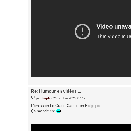
Re: Humour en vidéos ...
M
par
Steph
»
23 octobre 2025, 07:49
e
s
L'émission Le Grand Cactus en Belgique.
s
Ça me fait rire
a
g
e