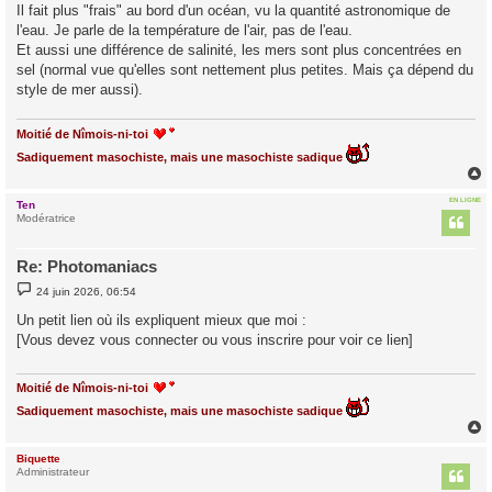
Il fait plus "frais" au bord d'un océan, vu la quantité astronomique de
l'eau. Je parle de la température de l'air, pas de l'eau.
Et aussi une différence de salinité, les mers sont plus concentrées en
sel (normal vue qu'elles sont nettement plus petites. Mais ça dépend du
style de mer aussi).
Moitié de Nîmois-ni-toi
Sadiquement masochiste, mais une masochiste sadique
EN LIGNE
Ten
t
Modératrice
Re: Photomaniacs
M
24 juin 2026, 06:54
e
s
Un petit lien où ils expliquent mieux que moi :
s
[Vous devez vous connecter ou vous inscrire pour voir ce lien]
a
g
e
Moitié de Nîmois-ni-toi
Sadiquement masochiste, mais une masochiste sadique
Biquette
t
Administrateur