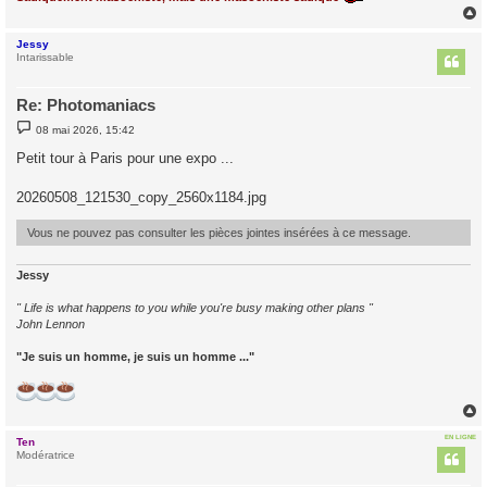
Jessy
t
Intarissable
Re: Photomaniacs
M
08 mai 2026, 15:42
e
s
Petit tour à Paris pour une expo ...
s
a
g
20260508_121530_copy_2560x1184.jpg
e
Vous ne pouvez pas consulter les pièces jointes insérées à ce message.
Jessy
" Life is what happens to you while you're busy making other plans "
John Lennon
"Je suis un homme, je suis un homme ..."
EN LIGNE
Ten
t
Modératrice