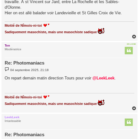
travaille. À st Vincent sur Jard, entre La Rochelle et les Sables-
d'Olonne.
Hier on est allé balader voir Landevieille et St Gilles Croix de Vie.
Moitié de Nîmois-ni-toi
Sadiquement masochiste, mais une masochiste sadique
EN LIGNE
Ten
t
Modératrice
Re: Photomaniacs
M
04 septembre 2025, 21:18
e
s
On repart demain matin direction Tours pour voir
@LeekLeek
.
s
a
g
e
Moitié de Nîmois-ni-toi
Sadiquement masochiste, mais une masochiste sadique
LeekLeek
t
Intarissable
Re: Photomaniacs