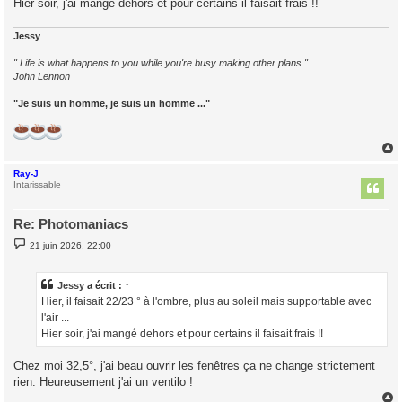
Hier soir, j'ai mangé dehors et pour certains il faisait frais !!
Jessy
" Life is what happens to you while you're busy making other plans "
John Lennon
"Je suis un homme, je suis un homme ..."
Ray-J
t
Intarissable
Re: Photomaniacs
M
21 juin 2026, 22:00
e
s
s
a
Jessy
a écrit :
↑
g
Hier, il faisait 22/23 ° à l'ombre, plus au soleil mais supportable avec
e
l'air ...
Hier soir, j'ai mangé dehors et pour certains il faisait frais !!
Chez moi 32,5°, j'ai beau ouvrir les fenêtres ça ne change strictement
rien. Heureusement j'ai un ventilo !