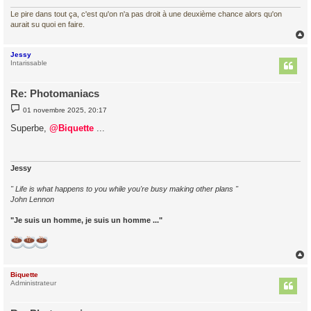
Le pire dans tout ça, c'est qu'on n'a pas droit à une deuxième chance alors qu'on
aurait su quoi en faire.
Jessy
t
Intarissable
Re: Photomaniacs
M
01 novembre 2025, 20:17
e
s
Superbe,
@Biquette
...
s
a
g
e
Jessy
" Life is what happens to you while you're busy making other plans "
John Lennon
"Je suis un homme, je suis un homme ..."
Biquette
t
Administrateur