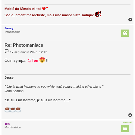
Moitié de Nîmois-ni-toi
Sadiquement masochiste, mais une masochiste sadique
Jessy
t
Intarissable
Re: Photomaniacs
M
17 septembre 2025, 12:15
e
s
Coin sympa,
@Ten
!!
s
a
g
e
Jessy
" Life is what happens to you while you're busy making other plans "
John Lennon
"Je suis un homme, je suis un homme ..."
EN LIGNE
Ten
t
Modératrice