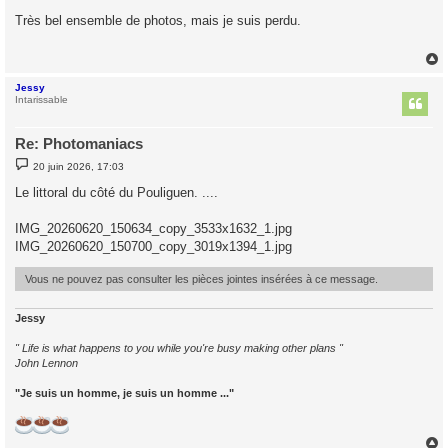
e
s
Très bel ensemble de photos, mais je suis perdu.
s
a
g
e
Jessy
t
Intarissable
Re: Photomaniacs
M
20 juin 2026, 17:03
e
s
Le littoral du côté du Pouliguen. ....
s
a
g
IMG_20260620_150634_copy_3533x1632_1.jpg
e
IMG_20260620_150700_copy_3019x1394_1.jpg
Vous ne pouvez pas consulter les pièces jointes insérées à ce message.
Jessy
" Life is what happens to you while you're busy making other plans "
John Lennon
"Je suis un homme, je suis un homme ..."