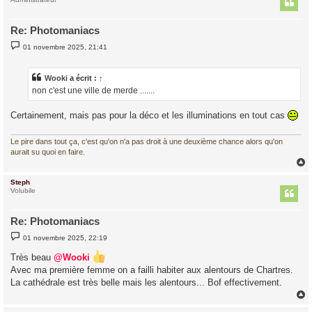
t
Re: Photomaniacs
M
01 novembre 2025, 21:41
e
s
s
a
Wooki
a écrit :
↑
g
non c'est une ville de merde .......
e
Certainement, mais pas pour la déco et les illuminations en tout cas
Le pire dans tout ça, c'est qu'on n'a pas droit à une deuxième chance alors qu'on
aurait su quoi en faire.
Steph
t
Volubile
Re: Photomaniacs
M
01 novembre 2025, 22:19
e
s
Très beau
@Wooki
s
a
Avec ma première femme on a failli habiter aux alentours de Chartres.
g
La cathédrale est très belle mais les alentours... Bof effectivement.
e