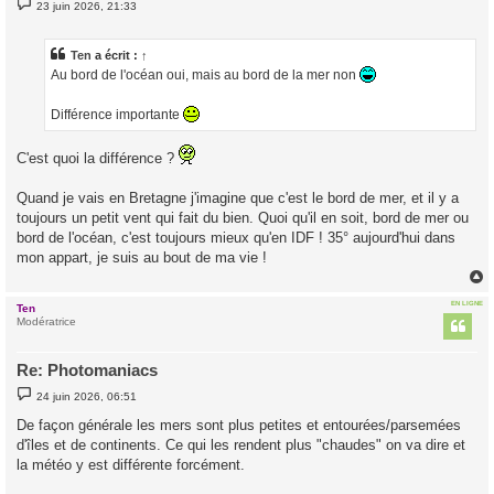
M
23 juin 2026, 21:33
e
s
s
a
Ten
a écrit :
↑
g
Au bord de l'océan oui, mais au bord de la mer non
e
Différence importante
C'est quoi la différence ?
Quand je vais en Bretagne j'imagine que c'est le bord de mer, et il y a
toujours un petit vent qui fait du bien. Quoi qu'il en soit, bord de mer ou
bord de l'océan, c'est toujours mieux qu'en IDF ! 35° aujourd'hui dans
mon appart, je suis au bout de ma vie !
EN LIGNE
Ten
t
Modératrice
Re: Photomaniacs
M
24 juin 2026, 06:51
e
s
De façon générale les mers sont plus petites et entourées/parsemées
s
d'îles et de continents. Ce qui les rendent plus "chaudes" on va dire et
a
g
la météo y est différente forcément.
e