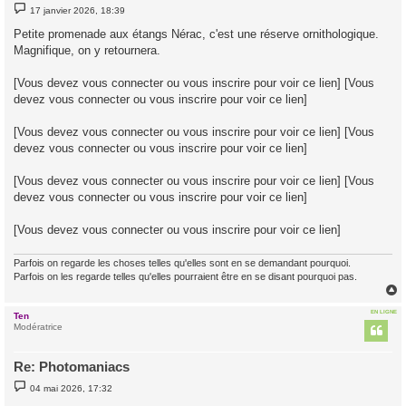
M
17 janvier 2026, 18:39
e
s
Petite promenade aux étangs Nérac, c'est une réserve ornithologique.
s
Magnifique, on y retournera.
a
g
e
[Vous devez vous connecter ou vous inscrire pour voir ce lien] [Vous
devez vous connecter ou vous inscrire pour voir ce lien]
[Vous devez vous connecter ou vous inscrire pour voir ce lien] [Vous
devez vous connecter ou vous inscrire pour voir ce lien]
[Vous devez vous connecter ou vous inscrire pour voir ce lien] [Vous
devez vous connecter ou vous inscrire pour voir ce lien]
[Vous devez vous connecter ou vous inscrire pour voir ce lien]
Parfois on regarde les choses telles qu'elles sont en se demandant pourquoi.
Parfois on les regarde telles qu'elles pourraient être en se disant pourquoi pas.
EN LIGNE
Ten
t
Modératrice
Re: Photomaniacs
M
04 mai 2026, 17:32
e
s