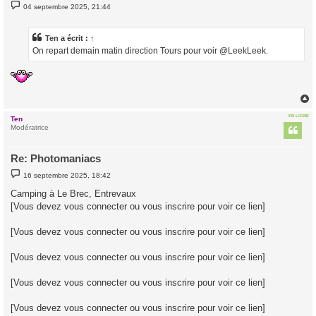
M
04 septembre 2025, 21:44
e
s
s
a
Ten
a écrit :
↑
g
On repart demain matin direction Tours pour voir @LeekLeek.
e
EN LIGNE
Ten
t
Modératrice
Re: Photomaniacs
M
16 septembre 2025, 18:42
e
s
Camping à Le Brec, Entrevaux
s
[Vous devez vous connecter ou vous inscrire pour voir ce lien]
a
g
e
[Vous devez vous connecter ou vous inscrire pour voir ce lien]
[Vous devez vous connecter ou vous inscrire pour voir ce lien]
[Vous devez vous connecter ou vous inscrire pour voir ce lien]
[Vous devez vous connecter ou vous inscrire pour voir ce lien]