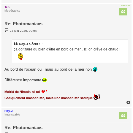
EN LIGNE
Ten
t
Modératrice
Re: Photomaniacs
M
23 juin 2026, 09:04
e
s
s
a
Ray-J
a écrit :
↑
g
ça doit faire du bien d'être en bord de mer... Ici on crève de chaud !
e
Au bord de l'océan oui, mais au bord de la mer non
Différence importante
Moitié de Nîmois-ni-toi
Sadiquement masochiste, mais une masochiste sadique
Ray-J
t
Intarissable
Re: Photomaniacs