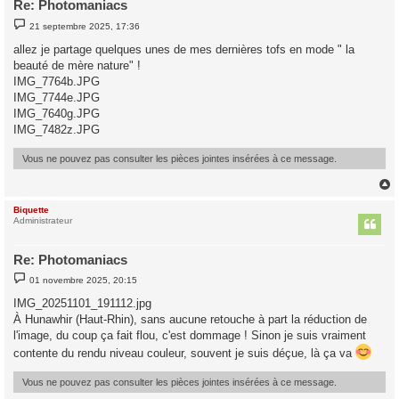
Re: Photomaniacs
M
21 septembre 2025, 17:36
e
s
allez je partage quelques unes de mes dernières tofs en mode " la
s
beauté de mère nature" !
a
g
IMG_7764b.JPG
e
IMG_7744e.JPG
IMG_7640g.JPG
IMG_7482z.JPG
Vous ne pouvez pas consulter les pièces jointes insérées à ce message.
Biquette
t
Administrateur
Re: Photomaniacs
M
01 novembre 2025, 20:15
e
s
IMG_20251101_191112.jpg
s
À Hunawhir (Haut-Rhin), sans aucune retouche à part la réduction de
a
g
l'image, du coup ça fait flou, c'est dommage ! Sinon je suis vraiment
e
contente du rendu niveau couleur, souvent je suis déçue, là ça va
Vous ne pouvez pas consulter les pièces jointes insérées à ce message.