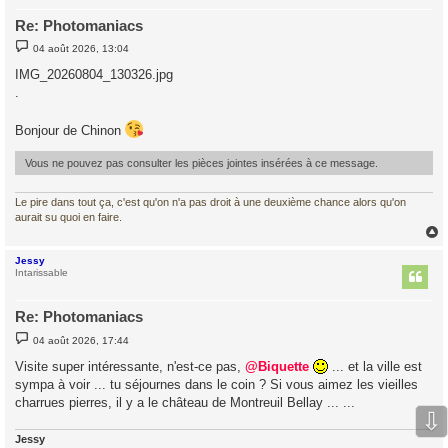
Re: Photomaniacs
M
04 août 2026, 13:04
e
s
IMG_20260804_130326.jpg
s
.
a
g
e
Bonjour de Chinon
Vous ne pouvez pas consulter les pièces jointes insérées à ce message.
Le pire dans tout ça, c'est qu'on n'a pas droit à une deuxième chance alors qu'on
aurait su quoi en faire.
Jessy
t
Intarissable
Re: Photomaniacs
M
04 août 2026, 17:44
e
s
Visite super intéressante, n'est-ce pas,
@Biquette
... et la ville est
s
sympa à voir ... tu séjournes dans le coin ? Si vous aimez les vieilles
a
g
charrues pierres, il y a le château de Montreuil Bellay ... ...
e
⇩
Jessy