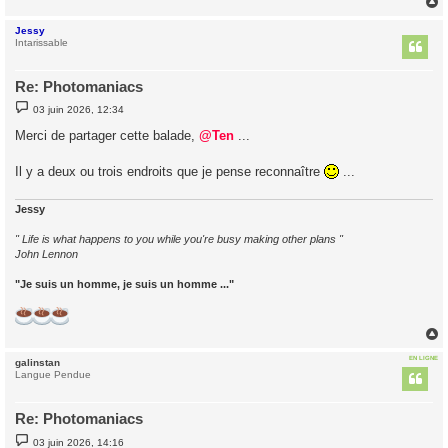
Jessy
t
Intarissable
Re: Photomaniacs
M
03 juin 2026, 12:34
e
s
Merci de partager cette balade,
@Ten
...
s
a
g
Il y a deux ou trois endroits que je pense reconnaître
...
e
Jessy
" Life is what happens to you while you're busy making other plans "
John Lennon
"Je suis un homme, je suis un homme ..."
EN LIGNE
galinstan
t
Langue Pendue
Re: Photomaniacs
M
03 juin 2026, 14:16