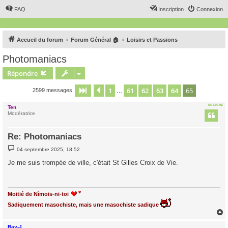
FAQ
Inscription
Connexion
Accueil du forum
Forum Général 🏠
Loisirs et Passions
Photomaniacs
Répondre
1
61
62
63
64
65
Page
65
Précédent
sur
65
2599 messages
…
EN LIGNE
Ten
Modératrice
Re: Photomaniacs
M
04 septembre 2025, 18:52
e
s
Je me suis trompée de ville, c'était St Gilles Croix de Vie.
s
a
g
e
Moitié de Nîmois-ni-toi
Sadiquement masochiste, mais une masochiste sadique
Ray-J