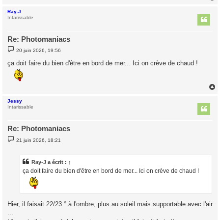
Ray-J
t
Intarissable
Re: Photomaniacs
M
20 juin 2026, 19:56
e
s
ça doit faire du bien d'être en bord de mer... Ici on crève de chaud !
s
a
g
e
Jessy
t
Intarissable
Re: Photomaniacs
M
21 juin 2026, 18:21
e
s
s
a
Ray-J
a écrit :
↑
g
ça doit faire du bien d'être en bord de mer... Ici on crève de chaud !
e
Hier, il faisait 22/23 ° à l'ombre, plus au soleil mais supportable avec l'air
...