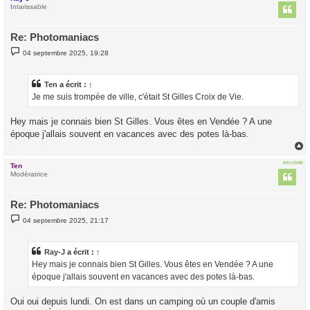
t
Intarissable
Re: Photomaniacs
M
04 septembre 2025, 19:28
e
s
s
a
Ten
a écrit :
↑
g
Je me suis trompée de ville, c'était St Gilles Croix de Vie.
e
Hey mais je connais bien St Gilles. Vous êtes en Vendée ? A une
époque j'allais souvent en vacances avec des potes là-bas.
EN LIGNE
Ten
t
Modératrice
Re: Photomaniacs
M
04 septembre 2025, 21:17
e
s
s
a
Ray-J
a écrit :
↑
g
Hey mais je connais bien St Gilles. Vous êtes en Vendée ? A une
e
époque j'allais souvent en vacances avec des potes là-bas.
Oui oui depuis lundi. On est dans un camping où un couple d'amis