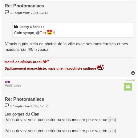
Re: Photomaniacs
M
17 septembre 2025, 12:48
e
s
s
a
Jessy
a écrit :
↑
g
Coin sympa, @Ten
!!
e
Nîmois a pris plein de photos de la ville avec ses rues étroites et ses
maisons sur 4/5 niveaux.
Moitié de Nîmois-ni-toi
Sadiquement masochiste, mais une masochiste sadique
EN LIGNE
Ten
t
Modératrice
Re: Photomaniacs
M
17 septembre 2025, 17:30
e
s
Les gorges du Cian
s
[Vous devez vous connecter ou vous inscrire pour voir ce lien]
a
g
e
[Vous devez vous connecter ou vous inscrire pour voir ce lien]