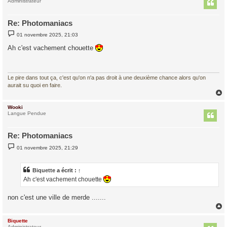
t
Administrateur
Re: Photomaniacs
M
01 novembre 2025, 21:03
e
s
Ah c'est vachement chouette
s
a
g
e
Le pire dans tout ça, c'est qu'on n'a pas droit à une deuxième chance alors qu'on
aurait su quoi en faire.
Wooki
t
Langue Pendue
Re: Photomaniacs
M
01 novembre 2025, 21:29
e
s
s
a
Biquette
a écrit :
↑
g
Ah c'est vachement chouette
e
non c'est une ville de merde .......
Biquette
Administrateur