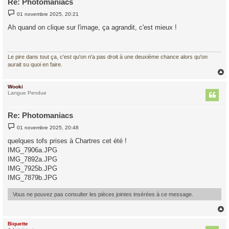
Re: Photomaniacs
M
01 novembre 2025, 20:21
e
s
Ah quand on clique sur l'image, ça agrandit, c'est mieux !
s
a
g
e
Le pire dans tout ça, c'est qu'on n'a pas droit à une deuxième chance alors qu'on
aurait su quoi en faire.
Wooki
t
Langue Pendue
Re: Photomaniacs
M
01 novembre 2025, 20:48
e
s
quelques tofs prises à Chartres cet été !
s
IMG_7906a.JPG
a
g
IMG_7892a.JPG
e
IMG_7925b.JPG
IMG_7879b.JPG
Vous ne pouvez pas consulter les pièces jointes insérées à ce message.
Biquette