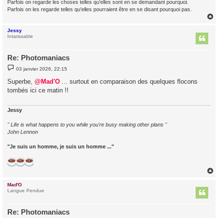
Parfois on regarde les choses telles qu'elles sont en se demandant pourquoi.
Parfois on les regarde telles qu'elles pourraient être en se disant pourquoi pas.
Jessy
t
Intarissable
Re: Photomaniacs
M
03 janvier 2026, 22:15
e
s
Superbe,
@Mad'O
... surtout en comparaison des quelques flocons
s
tombés ici ce matin !!
a
g
e
Jessy
" Life is what happens to you while you're busy making other plans "
John Lennon
"Je suis un homme, je suis un homme ..."
Mad'O
t
Langue Pendue
Re: Photomaniacs