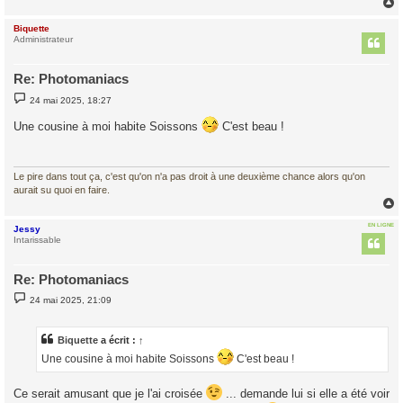
Biquette
t
Administrateur
Re: Photomaniacs
M
24 mai 2025, 18:27
e
s
Une cousine à moi habite Soissons
C'est beau !
s
a
g
e
Le pire dans tout ça, c'est qu'on n'a pas droit à une deuxième chance alors qu'on
aurait su quoi en faire.
EN LIGNE
Jessy
t
Intarissable
Re: Photomaniacs
M
24 mai 2025, 21:09
e
s
s
a
Biquette
a écrit :
↑
g
Une cousine à moi habite Soissons
C'est beau !
e
Ce serait amusant que je l'ai croisée
... demande lui si elle a été voir