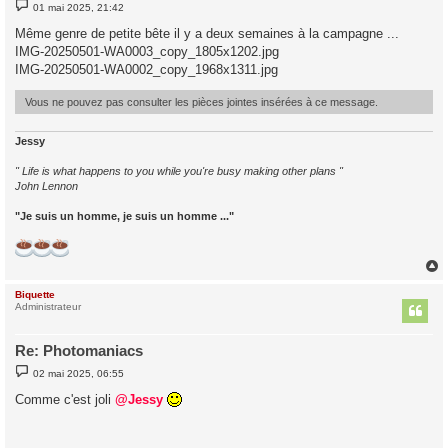
M
01 mai 2025, 21:42
e
s
Même genre de petite bête il y a deux semaines à la campagne ...
s
IMG-20250501-WA0003_copy_1805x1202.jpg
a
g
IMG-20250501-WA0002_copy_1968x1311.jpg
e
Vous ne pouvez pas consulter les pièces jointes insérées à ce message.
Jessy
" Life is what happens to you while you're busy making other plans "
John Lennon
"Je suis un homme, je suis un homme ..."
Biquette
t
Administrateur
Re: Photomaniacs
M
02 mai 2025, 06:55
e
s
Comme c'est joli
@Jessy
s
a
g
e