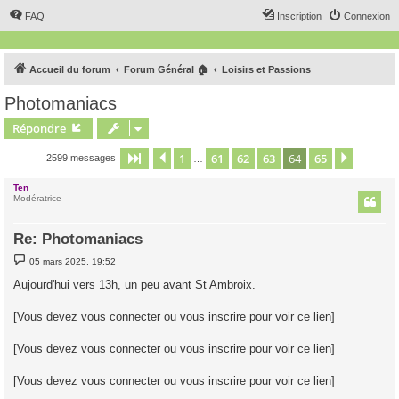
FAQ
Inscription
Connexion
Accueil du forum
Forum Général 🏠
Loisirs et Passions
Photomaniacs
Répondre
1
61
62
63
64
65
Page
64
Précédent
sur
65
Suivant
2599 messages
…
Ten
Modératrice
Re: Photomaniacs
M
05 mars 2025, 19:52
e
s
Aujourd'hui vers 13h, un peu avant St Ambroix.
s
a
g
[Vous devez vous connecter ou vous inscrire pour voir ce lien]
e
[Vous devez vous connecter ou vous inscrire pour voir ce lien]
[Vous devez vous connecter ou vous inscrire pour voir ce lien]