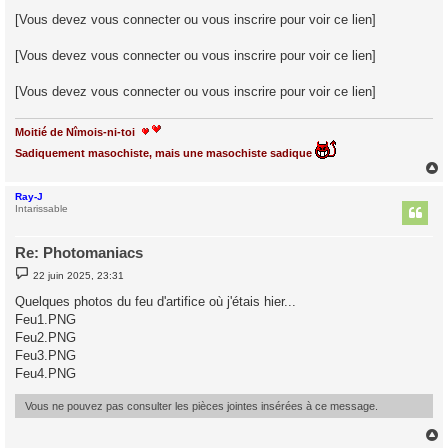
[Vous devez vous connecter ou vous inscrire pour voir ce lien]
[Vous devez vous connecter ou vous inscrire pour voir ce lien]
[Vous devez vous connecter ou vous inscrire pour voir ce lien]
Moitié de Nîmois-ni-toi
Sadiquement masochiste, mais une masochiste sadique
Ray-J
t
Intarissable
Re: Photomaniacs
M
22 juin 2025, 23:31
e
s
Quelques photos du feu d'artifice où j'étais hier...
s
Feu1.PNG
a
g
Feu2.PNG
e
Feu3.PNG
Feu4.PNG
Vous ne pouvez pas consulter les pièces jointes insérées à ce message.