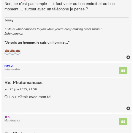
Non, ce n'est pas simple ... il faut viser au bon endroit et au bon
a
g
moment ... surtout avec un téléphone je pense ?
e
Jessy
" Life is what happens to you while you're busy making other plans "
John Lennon
"Je suis un homme, je suis un homme ..."
Ray-J
t
Intarissable
Re: Photomaniacs
M
25 juin 2025, 21:59
e
s
Oui oui c'était avec mon tel.
s
a
g
e
Ten
t
Modératrice