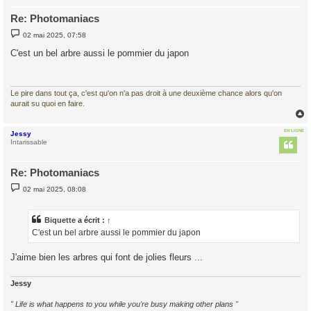
Re: Photomaniacs
M
02 mai 2025, 07:58
e
s
C'est un bel arbre aussi le pommier du japon
s
a
g
e
Le pire dans tout ça, c'est qu'on n'a pas droit à une deuxième chance alors qu'on
aurait su quoi en faire.
EN LIGNE
Jessy
t
Intarissable
Re: Photomaniacs
M
02 mai 2025, 08:08
e
s
s
a
Biquette
a écrit :
↑
g
C'est un bel arbre aussi le pommier du japon
e
J'aime bien les arbres qui font de jolies fleurs ...
Jessy
" Life is what happens to you while you're busy making other plans "