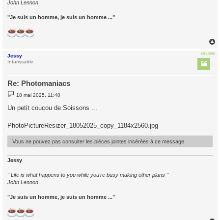
John Lennon
"Je suis un homme, je suis un homme ..."
EN LIGNE
Jessy
t
Intarissable
Re: Photomaniacs
M
18 mai 2025, 11:40
e
s
Un petit coucou de Soissons ...
s
a
g
PhotoPictureResizer_18052025_copy_1184x2560.jpg
e
Vous ne pouvez pas consulter les pièces jointes insérées à ce message.
Jessy
" Life is what happens to you while you're busy making other plans "
John Lennon
"Je suis un homme, je suis un homme ..."