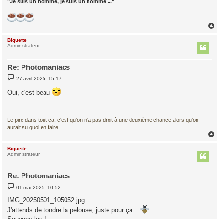
"Je suis un homme, je suis un homme ..."
Biquette
t
Administrateur
Re: Photomaniacs
M
27 avril 2025, 15:17
e
s
Oui, c'est beau
s
a
g
e
Le pire dans tout ça, c'est qu'on n'a pas droit à une deuxième chance alors qu'on
aurait su quoi en faire.
Biquette
t
Administrateur
Re: Photomaniacs
M
01 mai 2025, 10:52
e
s
IMG_20250501_105052.jpg
s
a
J'attends de tondre la pelouse, juste pour ça...
g
Sauvons les !