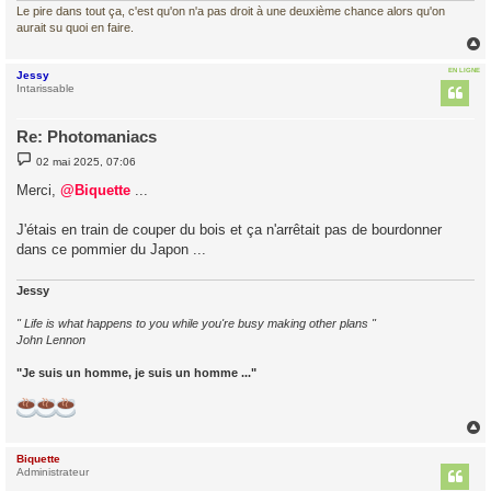
Le pire dans tout ça, c'est qu'on n'a pas droit à une deuxième chance alors qu'on
aurait su quoi en faire.
EN LIGNE
Jessy
t
Intarissable
Re: Photomaniacs
M
02 mai 2025, 07:06
e
s
Merci,
@Biquette
...
s
a
g
J'étais en train de couper du bois et ça n'arrêtait pas de bourdonner
e
dans ce pommier du Japon ...
Jessy
" Life is what happens to you while you're busy making other plans "
John Lennon
"Je suis un homme, je suis un homme ..."
Biquette
t
Administrateur