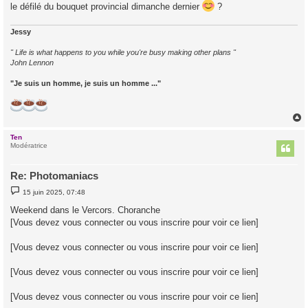
le défilé du bouquet provincial dimanche dernier
?
Jessy
" Life is what happens to you while you're busy making other plans "
John Lennon
"Je suis un homme, je suis un homme ..."
Ten
t
Modératrice
Re: Photomaniacs
M
15 juin 2025, 07:48
e
s
Weekend dans le Vercors. Choranche
s
[Vous devez vous connecter ou vous inscrire pour voir ce lien]
a
g
e
[Vous devez vous connecter ou vous inscrire pour voir ce lien]
[Vous devez vous connecter ou vous inscrire pour voir ce lien]
[Vous devez vous connecter ou vous inscrire pour voir ce lien]