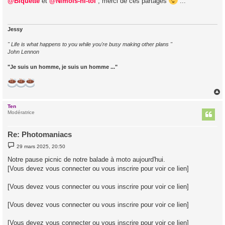
@Biquette
et
@Nimois-ni-toi
, merci de ces partages
...
s
a
g
e
Jessy
" Life is what happens to you while you're busy making other plans "
John Lennon
"Je suis un homme, je suis un homme ..."
Ten
t
Modératrice
Re: Photomaniacs
M
29 mars 2025, 20:50
e
s
Notre pause picnic de notre balade à moto aujourd'hui.
s
[Vous devez vous connecter ou vous inscrire pour voir ce lien]
a
g
e
[Vous devez vous connecter ou vous inscrire pour voir ce lien]
[Vous devez vous connecter ou vous inscrire pour voir ce lien]
[Vous devez vous connecter ou vous inscrire pour voir ce lien]