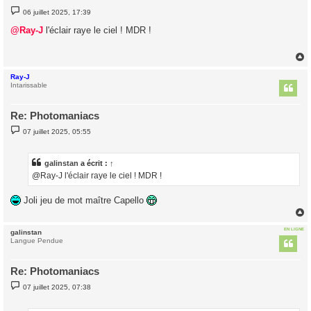
M
06 juillet 2025, 17:39
e
s
@Ray-J
l'éclair raye le ciel ! MDR !
s
a
g
e
Ray-J
t
Intarissable
Re: Photomaniacs
M
07 juillet 2025, 05:55
e
s
s
a
galinstan
a écrit :
↑
g
@Ray-J l'éclair raye le ciel ! MDR !
e
Joli jeu de mot maître Capello
EN LIGNE
galinstan
t
Langue Pendue
Re: Photomaniacs
M
07 juillet 2025, 07:38
e
s
s