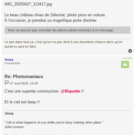
s
IMG_20250427_113417.jpg
s
a
g
Le beau château d'eau de Sélestat, photo prise en voiture.
e
À l'occasion, je prendrai sa magnifique porte d'entrée
Vous ne pouvez pas consulter les pièces jointes insérées à ce message.
Le pire dans tout ça, c'est qu'on n'a pas droit à une deuxième chance alors qu'on
aurait su quoi en faire.
EN LIGNE
Jessy
t
Intarissable
Re: Photomaniacs
M
27 avril 2025, 14:20
e
s
C'est une superbe construction.
@Biquette
!!
s
a
g
Et le ciel est beau !!
e
Jessy
" Life is what happens to you while you're busy making other plans "
John Lennon