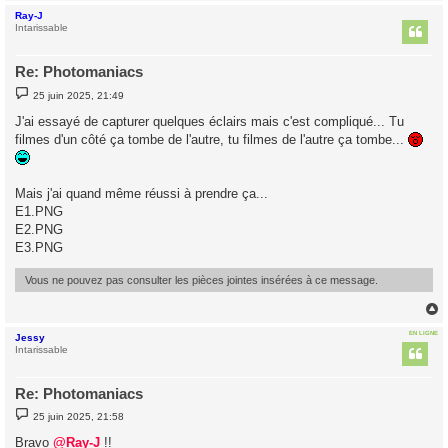
Ray-J
t
Intarissable
Re: Photomaniacs
M
25 juin 2025, 21:49
e
s
J'ai essayé de capturer quelques éclairs mais c'est compliqué... Tu
s
filmes d'un côté ça tombe de l'autre, tu filmes de l'autre ça tombe...
a
g
e
Mais j'ai quand même réussi à prendre ça...
E1.PNG
E2.PNG
E3.PNG
Vous ne pouvez pas consulter les pièces jointes insérées à ce message.
EN LIGNE
Jessy
t
Intarissable
Re: Photomaniacs
M
25 juin 2025, 21:58
e
s
Bravo
@Ray-J
!!
s