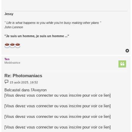
a
g
e
Jessy
" Life is what happens to you while you're busy making other plans "
John Lennon
"Je suis un homme, je suis un homme ..."
Ten
t
Modératrice
Re: Photomaniacs
M
15 août 2025, 19:52
e
s
Belcastel dans l'Aveyron
s
[Vous devez vous connecter ou vous inscrire pour voir ce lien]
a
g
e
[Vous devez vous connecter ou vous inscrire pour voir ce lien]
[Vous devez vous connecter ou vous inscrire pour voir ce lien]
[Vous devez vous connecter ou vous inscrire pour voir ce lien]