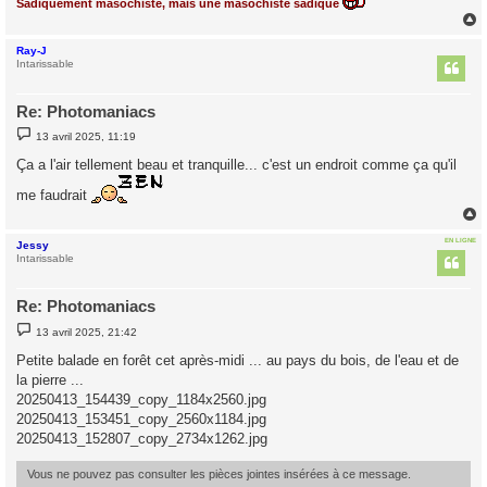
Sadiquement masochiste, mais une masochiste sadique
Ray-J
t
Intarissable
Re: Photomaniacs
M
13 avril 2025, 11:19
e
s
Ça a l'air tellement beau et tranquille... c'est un endroit comme ça qu'il
s
a
me faudrait
g
e
EN LIGNE
Jessy
t
Intarissable
Re: Photomaniacs
M
13 avril 2025, 21:42
e
s
Petite balade en forêt cet après-midi ... au pays du bois, de l'eau et de
s
la pierre ...
a
g
20250413_154439_copy_1184x2560.jpg
e
20250413_153451_copy_2560x1184.jpg
20250413_152807_copy_2734x1262.jpg
Vous ne pouvez pas consulter les pièces jointes insérées à ce message.