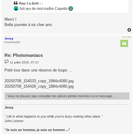
a
Ray-J
a écrit :
↑
g
Joli jeu de mot maître Capello
e
Merci !
Belle journée à toi cher ami.
EN LIGNE
Jessy
t
Intarissable
Re: Photomaniacs
M
11 juillet 2025, 07:17
e
s
Petit tour dans une réserve de loups ...
s
a
g
20250708_154533_copy_1884x4080.jpg
e
20250708_154428_copy_1884x4080.jpg
Vous ne pouvez pas consulter les pièces jointes insérées à ce message.
Jessy
" Life is what happens to you while you're busy making other plans "
John Lennon
"Je suis un homme, je suis un homme ..."