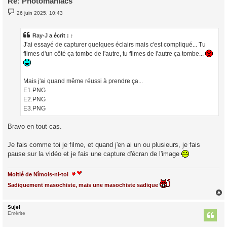
Re: Photomaniacs
M
26 juin 2025, 10:43
e
s
s
a
Ray-J
a écrit :
↑
g
J'ai essayé de capturer quelques éclairs mais c'est compliqué... Tu
e
filmes d'un côté ça tombe de l'autre, tu filmes de l'autre ça tombe...
Mais j'ai quand même réussi à prendre ça...
E1.PNG
E2.PNG
E3.PNG
Bravo en tout cas.
Je fais comme toi je filme, et quand j'en ai un ou plusieurs, je fais
pause sur la vidéo et je fais une capture d'écran de l'image
Moitié de Nîmois-ni-toi
Sadiquement masochiste, mais une masochiste sadique
Sujel
t
Emérite