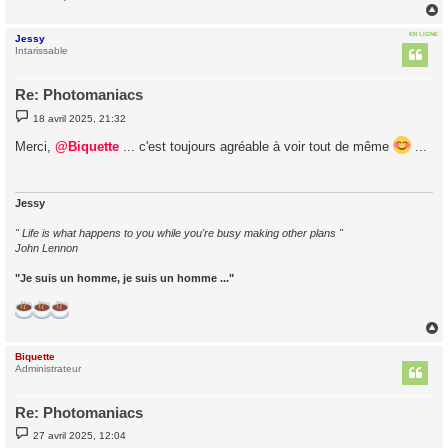
EN LIGNE
Jessy
t
Intarissable
Re: Photomaniacs
M
18 avril 2025, 21:32
e
s
Merci,
@Biquette
... c'est toujours agréable à voir tout de même
...
s
a
g
e
Jessy
" Life is what happens to you while you're busy making other plans "
John Lennon
"Je suis un homme, je suis un homme ..."
Biquette
t
Administrateur
Re: Photomaniacs
M
27 avril 2025, 12:04
e