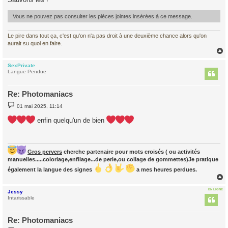
e
Vous ne pouvez pas consulter les pièces jointes insérées à ce message.
Le pire dans tout ça, c'est qu'on n'a pas droit à une deuxième chance alors qu'on
aurait su quoi en faire.
SexPrivate
t
Langue Pendue
Re: Photomaniacs
M
01 mai 2025, 11:14
e
s
enfin quelqu'un de bien
s
a
g
e
Gros pervers
cherche partenaire pour mots croisés ( ou activités
manuelles.....coloriage,enfilage...de perle,ou collage de gommettes)Je pratique
également la langue des signes
a mes heures perdues.
EN LIGNE
Jessy
t
Intarissable
Re: Photomaniacs