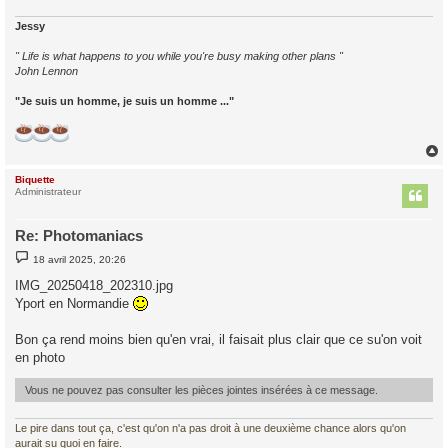
Jessy
" Life is what happens to you while you're busy making other plans "
John Lennon
"Je suis un homme, je suis un homme ..."
Biquette
t
Administrateur
Re: Photomaniacs
M
18 avril 2025, 20:26
e
s
IMG_20250418_202310.jpg
s
Yport en Normandie
a
g
e
Bon ça rend moins bien qu'en vrai, il faisait plus clair que ce su'on voit
en photo
Vous ne pouvez pas consulter les pièces jointes insérées à ce message.
Le pire dans tout ça, c'est qu'on n'a pas droit à une deuxième chance alors qu'on
aurait su quoi en faire.