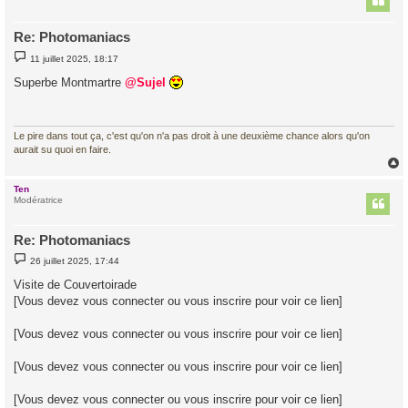
Re: Photomaniacs
M
11 juillet 2025, 18:17
e
s
Superbe Montmartre
@Sujel
s
a
g
e
Le pire dans tout ça, c'est qu'on n'a pas droit à une deuxième chance alors qu'on
aurait su quoi en faire.
Ten
t
Modératrice
Re: Photomaniacs
M
26 juillet 2025, 17:44
e
s
Visite de Couvertoirade
s
[Vous devez vous connecter ou vous inscrire pour voir ce lien]
a
g
e
[Vous devez vous connecter ou vous inscrire pour voir ce lien]
[Vous devez vous connecter ou vous inscrire pour voir ce lien]
[Vous devez vous connecter ou vous inscrire pour voir ce lien]