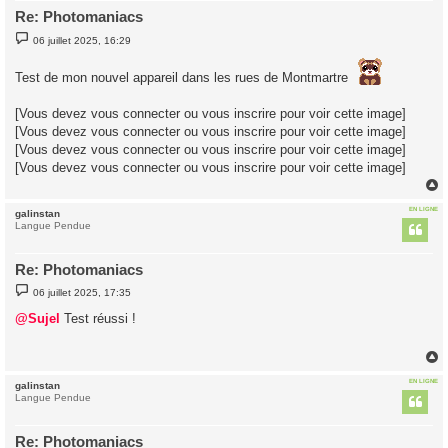
Re: Photomaniacs
M
06 juillet 2025, 16:29
e
s
s
Test de mon nouvel appareil dans les rues de Montmartre
a
g
e
[Vous devez vous connecter ou vous inscrire pour voir cette image]
[Vous devez vous connecter ou vous inscrire pour voir cette image]
[Vous devez vous connecter ou vous inscrire pour voir cette image]
[Vous devez vous connecter ou vous inscrire pour voir cette image]
EN LIGNE
galinstan
t
Langue Pendue
Re: Photomaniacs
M
06 juillet 2025, 17:35
e
s
@Sujel
Test réussi !
s
a
g
e
EN LIGNE
galinstan
t
Langue Pendue
Re: Photomaniacs