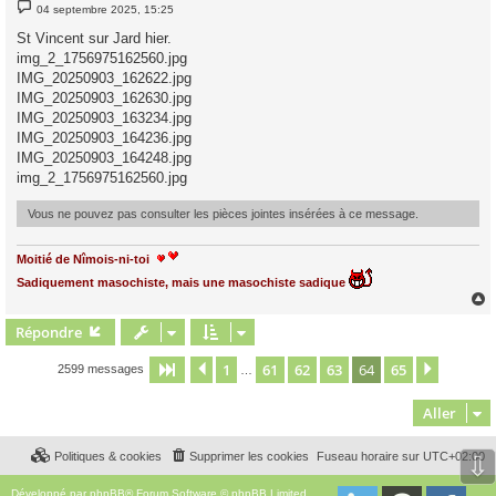
M
04 septembre 2025, 15:25
e
s
St Vincent sur Jard hier.
s
img_2_1756975162560.jpg
a
g
IMG_20250903_162622.jpg
e
IMG_20250903_162630.jpg
IMG_20250903_163234.jpg
IMG_20250903_164236.jpg
IMG_20250903_164248.jpg
img_2_1756975162560.jpg
Vous ne pouvez pas consulter les pièces jointes insérées à ce message.
Moitié de Nîmois-ni-toi
Sadiquement masochiste, mais une masochiste sadique
Répondre
t
1
61
62
63
64
65
Page
64
Précédent
sur
65
Suivant
2599 messages
…
Aller
Politiques & cookies
Supprimer les cookies
Fuseau horaire sur
UTC+02:00
⇩
Développé par
phpBB
® Forum Software © phpBB Limited