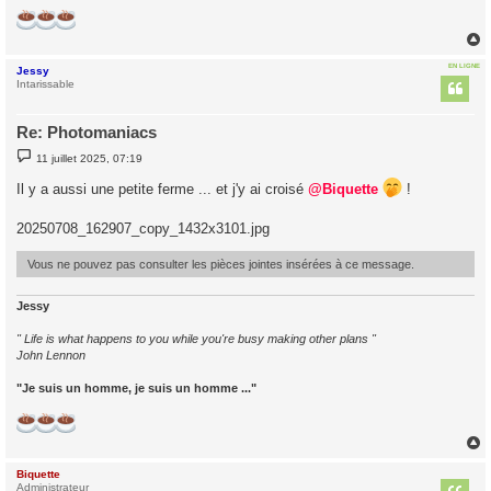
EN LIGNE
Jessy
t
Intarissable
Re: Photomaniacs
M
11 juillet 2025, 07:19
e
s
Il y a aussi une petite ferme ... et j'y ai croisé
@Biquette
!
s
a
g
20250708_162907_copy_1432x3101.jpg
e
Vous ne pouvez pas consulter les pièces jointes insérées à ce message.
Jessy
" Life is what happens to you while you're busy making other plans "
John Lennon
"Je suis un homme, je suis un homme ..."
Biquette
t
Administrateur