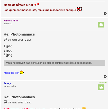
Moitié de Nîmois-ni-toi
Sadiquement masochiste, mais une masochiste sadique
Nimois-ni-toi
t
Emérite
Re: Photomaniacs
M
05 mars 2025, 21:06
e
s
1.jpeg
s
2.jpeg
a
g
3.jpeg
e
Vous ne pouvez pas consulter les pièces jointes insérées à ce message.
moitié de Ten
EN LIGNE
Jessy
t
Intarissable
Re: Photomaniacs
M
05 mars 2025, 22:21
e
s