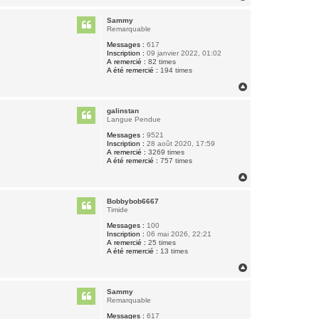
a
u
Sammy
t
Remarquable
Messages :
617
Inscription :
09 janvier 2022, 01:02
A remercié :
82 times
A été remercié :
194 times
H
a
u
galinstan
t
Langue Pendue
Messages :
9521
Inscription :
28 août 2020, 17:59
A remercié :
3269 times
A été remercié :
757 times
H
a
u
Bobbybob6667
t
Timide
Messages :
100
Inscription :
06 mai 2026, 22:21
A remercié :
25 times
A été remercié :
13 times
H
a
u
Sammy
t
Remarquable
Messages :
617