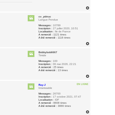
H
a
u
cv_ptitruc
t
Langue Pendue
Messages :
10789
Inscription :
27 juillet 2020, 10:51
Localisation :
Ile de France
A remercié :
1121 times
A été remercié :
1116 times
H
a
u
Bobbybob6667
t
Timide
Messages :
100
Inscription :
06 mai 2026, 22:21
A remercié :
25 times
A été remercié :
13 times
H
a
u
EN LIGNE
Ray-J
t
Intarissable
Messages :
26700
Inscription :
17 octobre 2021, 07:47
Localisation :
IDF
A remercié :
8608 times
A été remercié :
3866 times
H