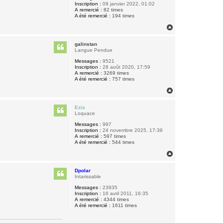
Inscription :
09 janvier 2022, 01:02
A remercié :
82 times
A été remercié :
194 times
H
a
u
galinstan
t
Langue Pendue
Messages :
9521
Inscription :
28 août 2020, 17:59
A remercié :
3269 times
A été remercié :
757 times
H
a
u
Ezia
t
Loquace
Messages :
997
Inscription :
24 novembre 2025, 17:38
A remercié :
597 times
A été remercié :
544 times
H
a
u
Dpolar
t
Intarissable
Messages :
23935
Inscription :
16 avril 2011, 16:35
A remercié :
4344 times
A été remercié :
1611 times