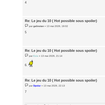
s
4
s
a
g
e
Re: Le jeu du 10 ( Hot possible sous spoiler)
M
par
galinstan
»
13 mai 2026, 19:02
e
s
5
s
a
g
e
Re: Le jeu du 10 ( Hot possible sous spoiler)
M
par
Ezia
»
13 mai 2026, 21:14
e
s
s
6.
a
g
e
Re: Le jeu du 10 ( Hot possible sous spoiler)
M
par
Dpolar
»
13 mai 2026, 22:13
e
s
7
s
a
g
e