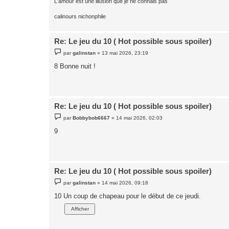
L'amour est une illusion que je ne connais pas
calinours nichonphile
Re: Le jeu du 10 ( Hot possible sous spoiler)
M
par
galinstan
»
13 mai 2026, 23:19
e
s
8 Bonne nuit !
s
a
g
e
Re: Le jeu du 10 ( Hot possible sous spoiler)
M
par
Bobbybob6667
»
14 mai 2026, 02:03
e
s
9
s
a
g
e
Re: Le jeu du 10 ( Hot possible sous spoiler)
M
par
galinstan
»
14 mai 2026, 09:18
e
s
10 Un coup de chapeau pour le début de ce jeudi.
s
a
g
e