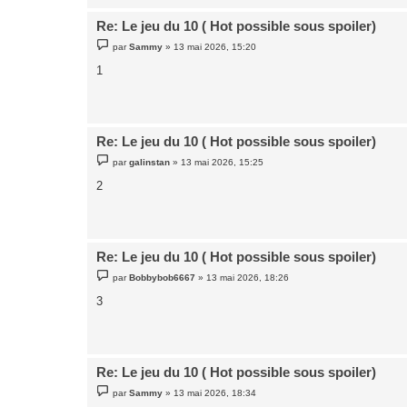
Re: Le jeu du 10 ( Hot possible sous spoiler)
M
par
Sammy
»
13 mai 2026, 15:20
e
s
1
s
a
g
e
Re: Le jeu du 10 ( Hot possible sous spoiler)
M
par
galinstan
»
13 mai 2026, 15:25
e
s
2
s
a
g
e
Re: Le jeu du 10 ( Hot possible sous spoiler)
M
par
Bobbybob6667
»
13 mai 2026, 18:26
e
s
3
s
a
g
e
Re: Le jeu du 10 ( Hot possible sous spoiler)
M
par
Sammy
»
13 mai 2026, 18:34
e