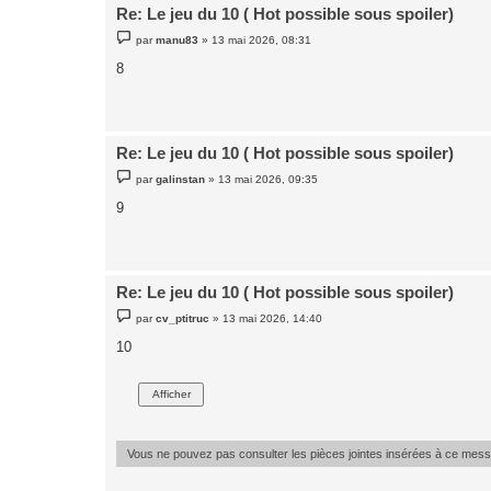
Re: Le jeu du 10 ( Hot possible sous spoiler)
M
par
manu83
»
13 mai 2026, 08:31
e
s
8
s
a
g
e
Re: Le jeu du 10 ( Hot possible sous spoiler)
M
par
galinstan
»
13 mai 2026, 09:35
e
s
9
s
a
g
e
Re: Le jeu du 10 ( Hot possible sous spoiler)
M
par
cv_ptitruc
»
13 mai 2026, 14:40
e
s
10
s
a
g
e
Vous ne pouvez pas consulter les pièces jointes insérées à ce mes