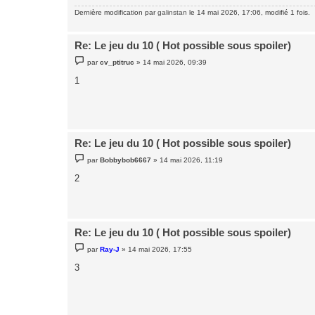
Dernière modification par
galinstan
le 14 mai 2026, 17:06, modifié 1 fois.
Re: Le jeu du 10 ( Hot possible sous spoiler)
M
par
cv_ptitruc
»
14 mai 2026, 09:39
e
s
1
s
a
g
e
Re: Le jeu du 10 ( Hot possible sous spoiler)
M
par
Bobbybob6667
»
14 mai 2026, 11:19
e
s
2
s
a
g
e
Re: Le jeu du 10 ( Hot possible sous spoiler)
M
par
Ray-J
»
14 mai 2026, 17:55
e
s
3
s
a
g
e