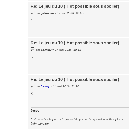
Re: Le jeu du 10 ( Hot possible sous spoiler)
M
par
galinstan
»
14 mai 2026, 18:00
e
s
4
s
a
g
e
Re: Le jeu du 10 ( Hot possible sous spoiler)
M
par
Sammy
»
14 mai 2026, 19:12
e
s
5
s
a
g
e
Re: Le jeu du 10 ( Hot possible sous spoiler)
M
par
Jessy
»
14 mai 2026, 21:28
e
s
6
s
a
g
e
Jessy
" Life is what happens to you while you're busy making other plans "
John Lennon