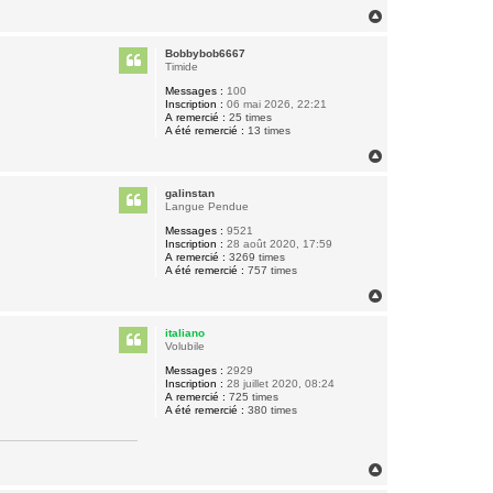
H
a
u
Bobbybob6667
t
Timide
Messages :
100
Inscription :
06 mai 2026, 22:21
A remercié :
25 times
A été remercié :
13 times
H
a
u
galinstan
t
Langue Pendue
Messages :
9521
Inscription :
28 août 2020, 17:59
A remercié :
3269 times
A été remercié :
757 times
H
a
u
italiano
t
Volubile
Messages :
2929
Inscription :
28 juillet 2020, 08:24
A remercié :
725 times
A été remercié :
380 times
H
a