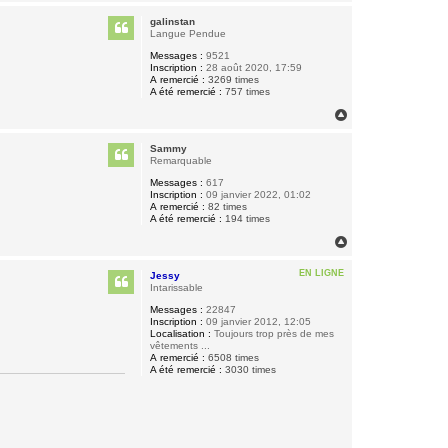
a
u
galinstan
t
Langue Pendue
Messages :
9521
Inscription :
28 août 2020, 17:59
A remercié :
3269 times
A été remercié :
757 times
H
a
u
Sammy
t
Remarquable
Messages :
617
Inscription :
09 janvier 2022, 01:02
A remercié :
82 times
A été remercié :
194 times
H
a
u
EN LIGNE
Jessy
t
Intarissable
Messages :
22847
Inscription :
09 janvier 2012, 12:05
Localisation :
Toujours trop près de mes
vêtements ...
A remercié :
6508 times
A été remercié :
3030 times