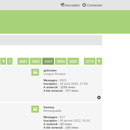
Inscription
Connexion
1
3681
3682
3683
3684
3685
3714
age
3683
Précédent
sur
3714
Suivant
…
…
galinstan
Langue Pendue
Messages :
9521
Inscription :
28 août 2020, 17:59
A remercié :
3269 times
A été remercié :
757 times
H
a
u
Sammy
t
Remarquable
Messages :
617
Inscription :
09 janvier 2022, 01:02
A remercié :
82 times
A été remercié :
194 times