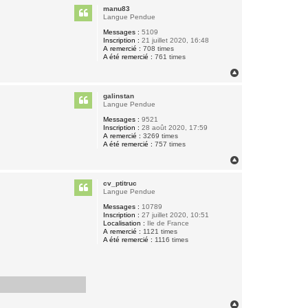
u
manu83
t
Langue Pendue
Messages :
5109
Inscription :
21 juillet 2020, 16:48
A remercié :
708 times
A été remercié :
761 times
H
a
u
galinstan
t
Langue Pendue
Messages :
9521
Inscription :
28 août 2020, 17:59
A remercié :
3269 times
A été remercié :
757 times
H
a
u
cv_ptitruc
t
Langue Pendue
Messages :
10789
Inscription :
27 juillet 2020, 10:51
Localisation :
Ile de France
A remercié :
1121 times
A été remercié :
1116 times
H