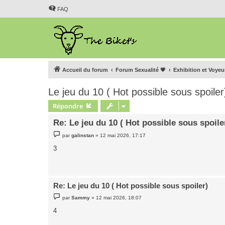
FAQ
Accueil du forum
Forum Sexualité 💗
Exhibition et Voye
Le jeu du 10 ( Hot possible sous spoiler
Répondre
Re: Le jeu du 10 ( Hot possible sous spoile
M
par
galinstan
»
12 mai 2026, 17:17
e
s
3
s
a
g
e
Re: Le jeu du 10 ( Hot possible sous spoiler)
M
par
Sammy
»
12 mai 2026, 18:07
e
s
4
s
a