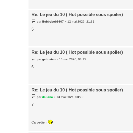
g
e
Re: Le jeu du 10 ( Hot possible sous spoiler)
M
par
Bobbybob6667
»
12 mai 2026, 21:31
e
s
5
s
a
g
e
Re: Le jeu du 10 ( Hot possible sous spoiler)
M
par
galinstan
»
13 mai 2026, 08:15
e
s
6
s
a
g
e
Re: Le jeu du 10 ( Hot possible sous spoiler)
M
par
italiano
»
13 mai 2026, 08:20
e
s
7
s
a
g
e
Carpediem