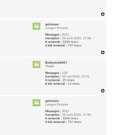
H
a
u
galinstan
t
Langue Pendue
Messages :
9521
Inscription :
28 août 2020, 17:59
A remercié :
3269 times
A été remercié :
757 times
H
a
u
Bobbybob6667
t
Timide
Messages :
100
Inscription :
06 mai 2026, 22:21
A remercié :
25 times
A été remercié :
13 times
H
a
u
galinstan
t
Langue Pendue
Messages :
9521
Inscription :
28 août 2020, 17:59
A remercié :
3269 times
A été remercié :
757 times