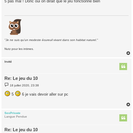
5 pas mal ! Donc oui on dirait que le jeu fonctionne bien
s
a
g
e
"Je ne suis qu'un modeste écureuil vivant dans son habitat naturel."
Nutz pour les intimes.
Invité
t
Re: Le jeu du 10
M
18 juillet 2020, 23:38
e
s
5
6 je vais devoir aller sur pc
s
a
g
e
SexPrivate
t
Langue Pendue
Re: Le jeu du 10