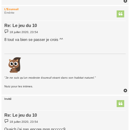
L'Ecureuil
t
Emérite
Re: Le jeu du 10
M
18 juillet 2020, 23:54
e
s
8 tout va bien se passer je crois ^^
s
a
g
e
"Je ne suis qu'un modeste écureuil vivant dans son habitat naturel."
Nutz pour les intimes.
Invité
t
Re: Le jeu du 10
M
18 juillet 2020, 23:54
e
s
Ouaich j'ai pas encore mon pccccc9