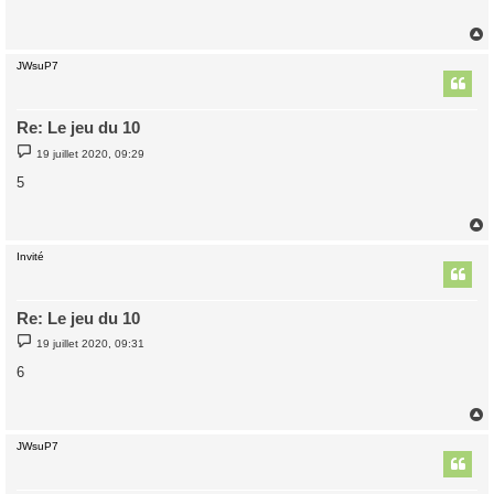
a
g
e
JWsuP7
t
Re: Le jeu du 10
M
19 juillet 2020, 09:29
e
s
5
s
a
g
e
Invité
t
Re: Le jeu du 10
M
19 juillet 2020, 09:31
e
s
6
s
a
g
e
JWsuP7
t