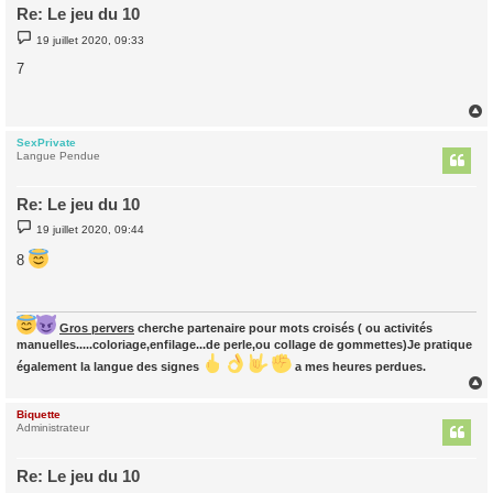
Re: Le jeu du 10
M
19 juillet 2020, 09:33
e
s
7
s
a
g
e
SexPrivate
t
Langue Pendue
Re: Le jeu du 10
M
19 juillet 2020, 09:44
e
s
8
s
a
g
e
Gros pervers
cherche partenaire pour mots croisés ( ou activités
manuelles.....coloriage,enfilage...de perle,ou collage de gommettes)Je pratique
également la langue des signes
a mes heures perdues.
Biquette
t
Administrateur
Re: Le jeu du 10