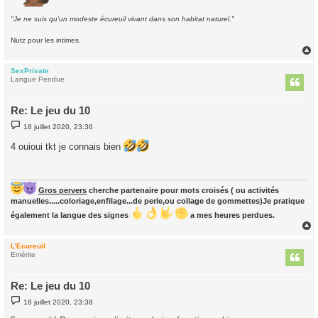
"Je ne suis qu'un modeste écureuil vivant dans son habitat naturel."
Nutz pour les intimes.
SexPrivate
t
Langue Pendue
Re: Le jeu du 10
M
18 juillet 2020, 23:36
e
s
4 ouioui tkt je connais bien
s
a
g
e
Gros pervers
cherche partenaire pour mots croisés ( ou activités
manuelles.....coloriage,enfilage...de perle,ou collage de gommettes)Je pratique
également la langue des signes
a mes heures perdues.
L'Ecureuil
t
Emérite
Re: Le jeu du 10
M
18 juillet 2020, 23:38
e
s