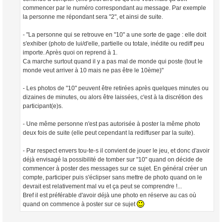
commencer par le numéro correspondant au message. Par exemple
la personne me répondant sera "2", et ainsi de suite.
- "La personne qui se retrouve en "10" a une sorte de gage : elle doit
s'exhiber (photo de lui/d'elle, partielle ou totale, inédite ou rediff peu
importe. Après quoi on reprend à 1.
Ca marche surtout quand il y a pas mal de monde qui poste (tout le
monde veut arriver à 10 mais ne pas être le 10ème)"
- Les photos de "10" peuvent être retirées après quelques minutes ou
dizaines de minutes, ou alors être laissées, c'est à la discrétion des
participant(e)s.
- Une même personne n'est pas autorisée à poster la même photo
deux fois de suite (elle peut cependant la rediffuser par la suite).
- Par respect envers tou-te-s il convient de jouer le jeu, et donc d'avoir
déjà envisagé la possibilité de tomber sur "10" quand on décide de
commencer à poster des messages sur ce sujet. En général créer un
compte, participer puis s'éclipser sans mettre de photo quand on le
devrait est relativement mal vu et ça peut se comprendre !...
Bref il est préférable d'avoir déjà une photo en réserve au cas où
quand on commence à poster sur ce sujet