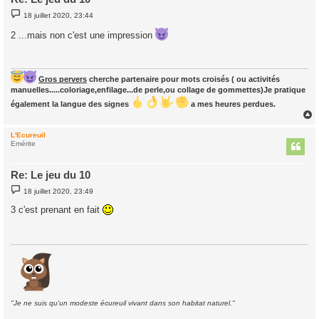
M
18 juillet 2020, 23:44
e
s
2 ...mais non c'est une impression
s
a
g
e
Gros pervers
cherche partenaire pour mots croisés ( ou activités
manuelles.....coloriage,enfilage...de perle,ou collage de gommettes)Je pratique
également la langue des signes
a mes heures perdues.
L'Ecureuil
t
Emérite
Re: Le jeu du 10
M
18 juillet 2020, 23:49
e
s
3 c'est prenant en fait
s
a
g
e
"Je ne suis qu'un modeste écureuil vivant dans son habitat naturel."