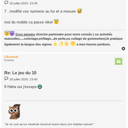
M
18 juillet 2020, 23:39
e
s
7 ..modifié vos numeros au fur et a mesure
s
a
g
moi du mobile ca passe nikel
e
Gros pervers
cherche partenaire pour mots croisés ( ou activités
manuelles.....coloriage,enfilage...de perle,ou collage de gommettes)Je pratique
également la langue des signes
a mes heures perdues.
L'Ecureuil
t
Emérite
Re: Le jeu du 10
M
18 juillet 2020, 23:40
e
s
8 Haha oui j'essaye
s
a
g
e
"Je ne suis qu'un modeste écureuil vivant dans son habitat naturel."