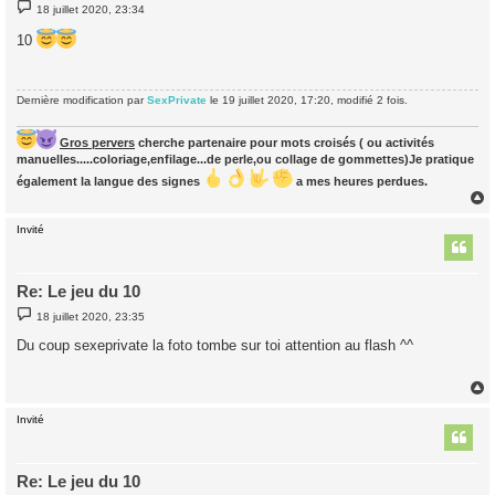
M
18 juillet 2020, 23:34
e
s
10
s
a
g
e
Dernière modification par
SexPrivate
le 19 juillet 2020, 17:20, modifié 2 fois.
Gros pervers
cherche partenaire pour mots croisés ( ou activités
manuelles.....coloriage,enfilage...de perle,ou collage de gommettes)Je pratique
également la langue des signes
a mes heures perdues.
Invité
t
Re: Le jeu du 10
M
18 juillet 2020, 23:35
e
s
Du coup sexeprivate la foto tombe sur toi attention au flash ^^
s
a
g
e
Invité
t
Re: Le jeu du 10