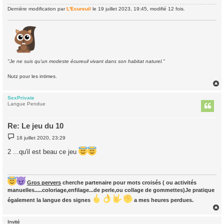
Dernière modification par
L'Ecureuil
le 19 juillet 2023, 19:45, modifié 12 fois.
"Je ne suis qu'un modeste écureuil vivant dans son habitat naturel."
Nutz pour les intimes.
SexPrivate
t
Langue Pendue
Re: Le jeu du 10
M
18 juillet 2020, 23:29
e
s
2 ...qu'il est beau ce jeu
s
a
g
e
Gros pervers
cherche partenaire pour mots croisés ( ou activités
manuelles.....coloriage,enfilage...de perle,ou collage de gommettes)Je pratique
également la langue des signes
a mes heures perdues.
Invité