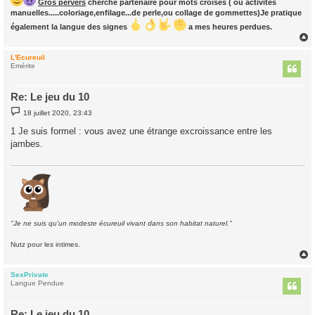
Gros pervers
cherche partenaire pour mots croisés ( ou activités
manuelles.....coloriage,enfilage...de perle,ou collage de gommettes)Je pratique
également la langue des signes
a mes heures perdues.
L'Ecureuil
t
Emérite
Re: Le jeu du 10
M
18 juillet 2020, 23:43
e
s
1 Je suis formel : vous avez une étrange excroissance entre les
s
jambes.
a
g
e
"Je ne suis qu'un modeste écureuil vivant dans son habitat naturel."
Nutz pour les intimes.
SexPrivate
t
Langue Pendue
Re: Le jeu du 10