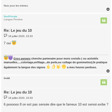
Nutz pour les intimes.
SexPrivate
t
Langue Pendue
Re: Le jeu du 10
M
18 juillet 2020, 23:33
e
s
7 oui
s
a
g
e
Gros pervers
cherche partenaire pour mots croisés ( ou activités
manuelles.....coloriage,enfilage...de perle,ou collage de gommettes)Je pratique
également la langue des signes
a mes heures perdues.
Invité
t
Re: Le jeu du 10
M
18 juillet 2020, 23:33
e
s
6 poooooo 8 on est pas sensée dire que le fameux 10 est sensé.exibe ?
s
a
g