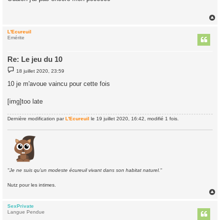
s
a
g
e
L'Ecureuil
t
Emérite
Re: Le jeu du 10
M
18 juillet 2020, 23:59
e
s
10 je m'avoue vaincu pour cette fois
s
a
g
[img]too late
e
Dernière modification par
L'Ecureuil
le 19 juillet 2020, 16:42, modifié 1 fois.
"Je ne suis qu'un modeste écureuil vivant dans son habitat naturel."
Nutz pour les intimes.
SexPrivate
t
Langue Pendue