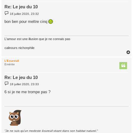
Re: Le jeu du 10
M
18 juillet 2020, 23:32
e
s
bon ben pour mettre cinq
s
a
g
e
L'amour est une illusion que je ne connais pas
calinours nichonphile
L'Ecureuil
t
Emérite
Re: Le jeu du 10
M
18 juillet 2020, 23:33
e
s
6 si je ne me trompe pas ?
s
a
g
e
"Je ne suis qu'un modeste écureuil vivant dans son habitat naturel."