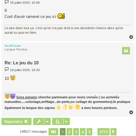
M
19 juillet 2020, 10:06
e
s
9
s
a
Cool d'avoir ramené ce jeu ici
g
e
Le pire dans tout ça, c'est qu'on n'a pas droit à une deuxième chance alors qu'on
aurait su quoi en faire.
SexPrivate
t
Langue Pendue
Re: Le jeu du 10
M
19 juillet 2020, 16:33
e
s
10
s
a
g
e
Gros pervers
cherche partenaire pour mots croisés ( ou activités
manuelles.....coloriage,enfilage...de perle,ou collage de gommettes)Je pratique
également la langue des signes
a mes heures perdues.
Répondre
t
1
2
3
4
5
3713
Page
1
sur
3713
Suivant
148517 messages
…