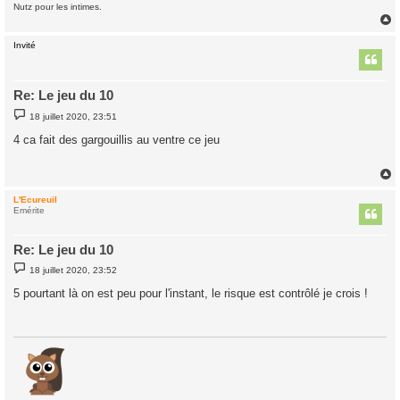
Nutz pour les intimes.
Invité
t
Re: Le jeu du 10
M
18 juillet 2020, 23:51
e
s
4 ca fait des gargouillis au ventre ce jeu
s
a
g
e
L'Ecureuil
t
Emérite
Re: Le jeu du 10
M
18 juillet 2020, 23:52
e
s
5 pourtant là on est peu pour l'instant, le risque est contrôlé je crois !
s
a
g
e