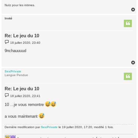
Nutz pour les intimes.
Invité
t
Re: Le jeu du 10
M
18 juillet 2020, 23:40
e
s
9nchauuuud
s
a
g
e
SexPrivate
t
Langue Pendue
Re: Le jeu du 10
M
18 juillet 2020, 23:41
e
s
10 ...je vous remontre
s
a
g
a vous maintenant
e
Dernière modification par
SexPrivate
le 19 juillet 2020, 17:20, modifié 1 fois.