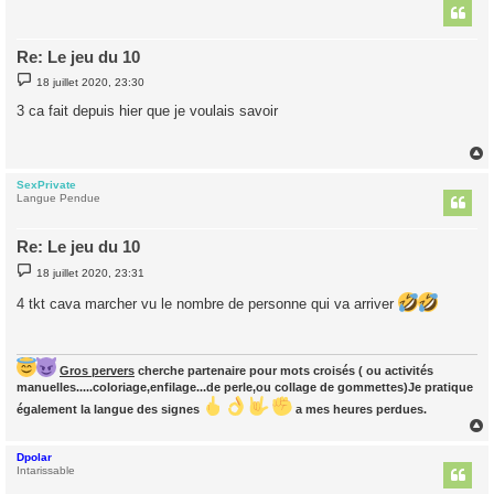
t
Re: Le jeu du 10
M
18 juillet 2020, 23:30
e
s
3 ca fait depuis hier que je voulais savoir
s
a
g
e
SexPrivate
t
Langue Pendue
Re: Le jeu du 10
M
18 juillet 2020, 23:31
e
s
4 tkt cava marcher vu le nombre de personne qui va arriver
s
a
g
e
Gros pervers
cherche partenaire pour mots croisés ( ou activités
manuelles.....coloriage,enfilage...de perle,ou collage de gommettes)Je pratique
également la langue des signes
a mes heures perdues.
Dpolar
t
Intarissable