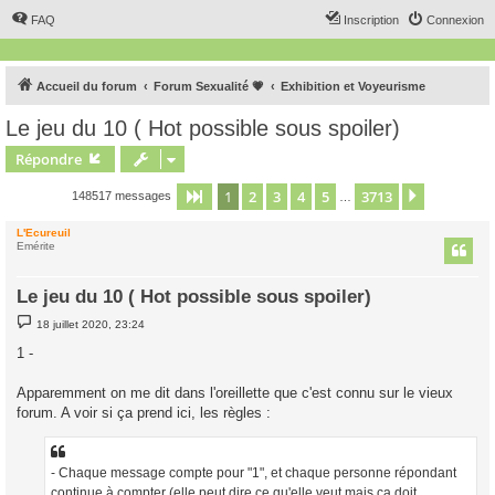
FAQ
Inscription
Connexion
Accueil du forum
Forum Sexualité 💗
Exhibition et Voyeurisme
Le jeu du 10 ( Hot possible sous spoiler)
Répondre
1
2
3
4
5
3713
Page
1
sur
3713
Suivant
148517 messages
…
L'Ecureuil
Emérite
Le jeu du 10 ( Hot possible sous spoiler)
M
18 juillet 2020, 23:24
e
s
1 -
s
a
g
Apparemment on me dit dans l'oreillette que c'est connu sur le vieux
e
forum. A voir si ça prend ici, les règles :
- Chaque message compte pour "1", et chaque personne répondant
continue à compter (elle peut dire ce qu'elle veut mais ça doit