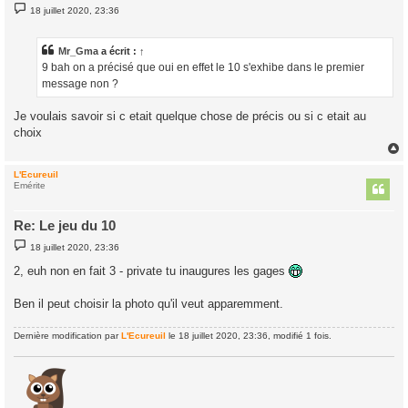
M
18 juillet 2020, 23:36
e
s
s
a
Mr_Gma
a écrit :
↑
g
9 bah on a précisé que oui en effet le 10 s'exhibe dans le premier
e
message non ?
Je voulais savoir si c etait quelque chose de précis ou si c etait au
choix
L'Ecureuil
t
Emérite
Re: Le jeu du 10
M
18 juillet 2020, 23:36
e
s
2, euh non en fait 3 - private tu inaugures les gages
s
a
g
Ben il peut choisir la photo qu'il veut apparemment.
e
Dernière modification par
L'Ecureuil
le 18 juillet 2020, 23:36, modifié 1 fois.