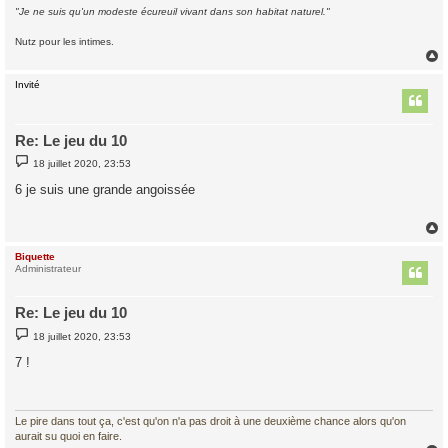
"Je ne suis qu'un modeste écureuil vivant dans son habitat naturel."
Nutz pour les intimes.
Invité
t
Re: Le jeu du 10
M
18 juillet 2020, 23:53
e
s
6 je suis une grande angoissée
s
a
g
e
Biquette
t
Administrateur
Re: Le jeu du 10
M
18 juillet 2020, 23:53
e
s
7 !
s
a
g
e
Le pire dans tout ça, c'est qu'on n'a pas droit à une deuxième chance alors qu'on
aurait su quoi en faire.