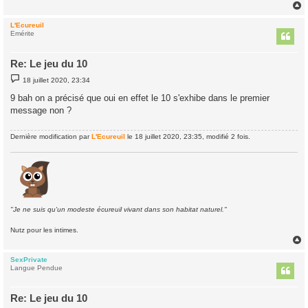
e
L'Ecureuil
t
Emérite
Re: Le jeu du 10
M
18 juillet 2020, 23:34
e
s
9 bah on a précisé que oui en effet le 10 s'exhibe dans le premier
s
message non ?
a
g
e
Dernière modification par
L'Ecureuil
le 18 juillet 2020, 23:35, modifié 2 fois.
"Je ne suis qu'un modeste écureuil vivant dans son habitat naturel."
Nutz pour les intimes.
SexPrivate
t
Langue Pendue
Re: Le jeu du 10