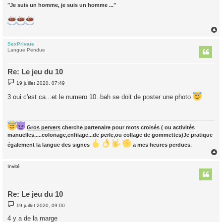
"Je suis un homme, je suis un homme ..."
SexPrivate
t
Langue Pendue
Re: Le jeu du 10
M
19 juillet 2020, 07:49
e
s
3 oui c'est ca...et le numero 10..bah se doit de poster une photo
s
a
g
e
Gros pervers
cherche partenaire pour mots croisés ( ou activités
manuelles.....coloriage,enfilage...de perle,ou collage de gommettes)Je pratique
également la langue des signes
a mes heures perdues.
Invité
t
Re: Le jeu du 10
M
19 juillet 2020, 09:00
e
s
4 y a de la marge
s